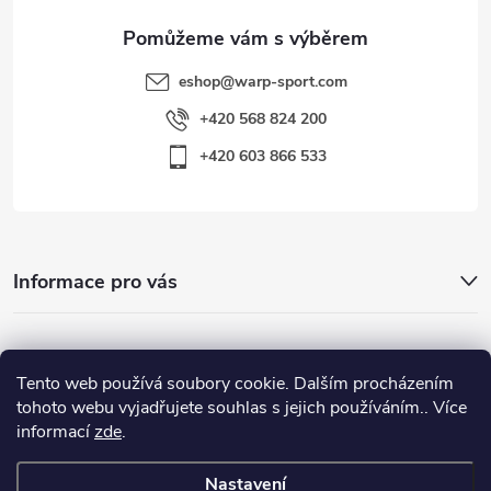
eshop
@
warp-sport.com
+420 568 824 200
+420 603 866 533
Informace pro vás
Nejhledanější
Tento web používá soubory cookie. Dalším procházením
tohoto webu vyjadřujete souhlas s jejich používáním.. Více
informací
zde
.
Důležité odkazy
Nastavení