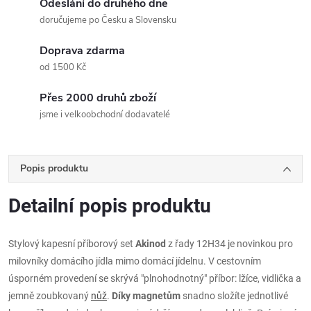
Odeslání do druhého dne
doručujeme po Česku a Slovensku
Doprava zdarma
od 1500 Kč
Přes 2000 druhů zboží
jsme i velkoobchodní dodavatelé
Popis produktu
Detailní popis produktu
Stylový kapesní příborový set
Akinod
z řady 12H34 je novinkou pro
milovníky domácího jídla mimo domácí jídelnu. V cestovním
úsporném provedení se skrývá "plnohodnotný" příbor: lžíce, vidlička a
jemně zoubkovaný
nůž
.
Díky magnetům
snadno složíte jednotlivé