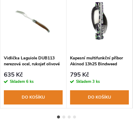
Vidlička Laguiole DUB113
Kapesní multifunkční příbor
nerezová ocel, rukojeť olivové
Akinod 13h25 Bindweed
dřevo
635 Kč
795 Kč
Skladem
6 ks
Skladem
3 ks
DO KOŠÍKU
DO KOŠÍKU