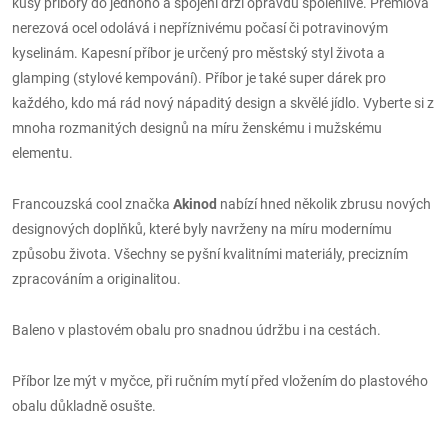
kusy příbory do jednoho a spojení drží opravdu spolehlivě. Prémiová
nerezová ocel odolává i nepříznivému počasí či potravinovým
kyselinám. Kapesní příbor je určený pro městský styl života a
glamping (stylové kempování). Příbor je také super dárek pro
každého, kdo má rád nový nápaditý design a skvělé jídlo. Vyberte si z
mnoha rozmanitých designů na míru ženskému i mužskému
elementu.
Francouzská cool značka
Akinod
nabízí hned několik zbrusu nových
designových doplňků, které byly navrženy na míru modernímu
způsobu života. Všechny se pyšní kvalitními materiály, precizním
zpracováním a originalitou.
Baleno v plastovém obalu pro snadnou údržbu i na cestách.
Příbor lze mýt v myčce, při ručním mytí před vložením do plastového
obalu důkladně osušte.