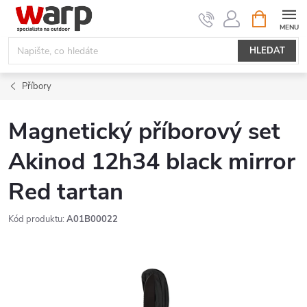
Přejít
NÁKUPNÍ
KOŠÍK
na
obsah
HLEDAT
Příbory
Magnetický příborový set
Akinod 12h34 black mirror
Red tartan
Kód produktu:
A01B00022