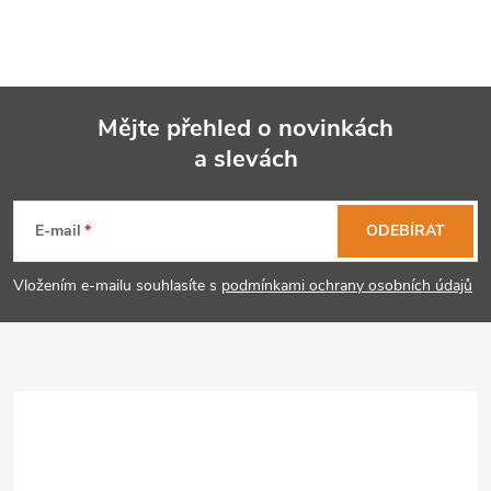
Mějte přehled o novinkách
a slevách
Z
á
E-mail
ODEBÍRAT
p
Vložením e-mailu souhlasíte s
podmínkami ochrany osobních údajů
a
t
í