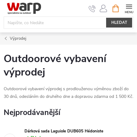
Přejít
NÁKUPNÍ
KOŠÍK
na
obsah
HLEDAT
Výprodej
Outdoorové vybavení
výprodej
Outdoorové vybavení výprodej s prodlouženou výměnou zboží do
30 dnů, odesláním do druhého dne a dopravou zdarma od 1 500 Kč.
Nejprodávanější
Dárková sada Laguiole DUB605 Hédoniste