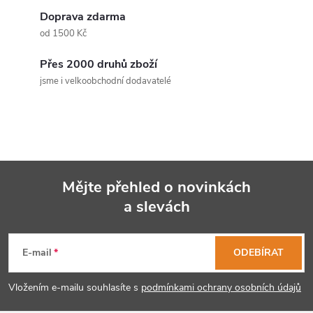
d
Doprava zdarma
a
od 1500 Kč
c
Přes 2000 druhů zboží
jsme i velkoobchodní dodavatelé
í
p
r
v
Mějte přehled o novinkách
k
a slevách
Z
y
á
E-mail
ODEBÍRAT
v
p
ý
Vložením e-mailu souhlasíte s
podmínkami ochrany osobních údajů