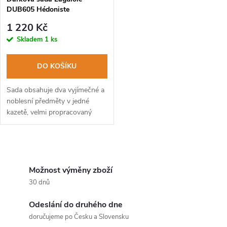
p
DUB605 Hédoniste
p
r
1 220 Kč
r
Skladem
1 ks
o
o
DO KOŠÍKU
d
d
Sada obsahuje dva vyjímečné a
u
noblesní předměty v jedné
kazetě, velmi propracovaný
u
ořezávač doutníků a 5 cl
k
lahodného moku Aramagnac
k
Napoleon.
O
t
t
v
Možnost výměny zboží
ů
30 dnů
ů
l
Odeslání do druhého dne
á
doručujeme po Česku a Slovensku