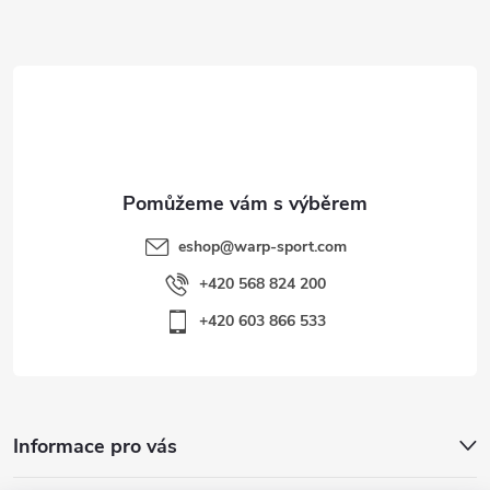
p
a
i
t
s
í
u
eshop
@
warp-sport.com
+420 568 824 200
+420 603 866 533
Informace pro vás