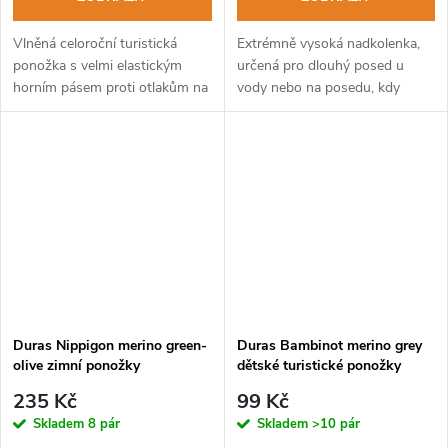
Vlněná celoroční turistická
Extrémně vysoká nadkolenka,
ponožka s velmi elastickým
určená pro dlouhý posed u
horním pásem proti otlakům na
vody nebo na posedu, kdy
lýtku.
chladem trpí kolena.
Duras Nippigon merino green-
Duras Bambinot merino grey
olive zimní ponožky
dětské turistické ponožky
235 Kč
99 Kč
Skladem
8 pár
Skladem
>10 pár