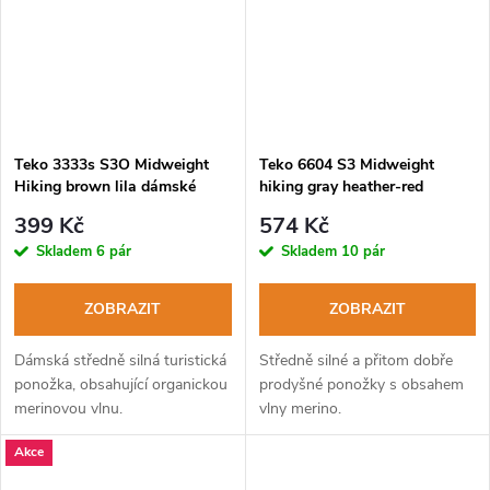
Teko 3333s S3O Midweight
Teko 6604 S3 Midweight
Hiking brown lila dámské
hiking gray heather-red
turistické ponožky
turistické ponožky
399 Kč
574 Kč
Skladem
6 pár
Skladem
10 pár
ZOBRAZIT
ZOBRAZIT
Dámská středně silná turistická
Středně silné a přitom dobře
ponožka, obsahující organickou
prodyšné ponožky s obsahem
merinovou vlnu.
vlny merino.
Akce