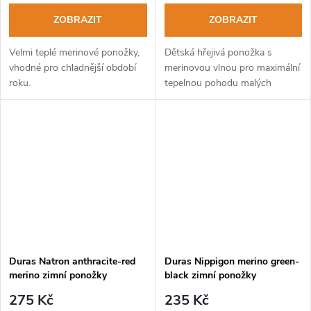
ZOBRAZIT
ZOBRAZIT
Velmi teplé merinové ponožky,
Dětská hřejivá ponožka s
vhodné pro chladnější období
merinovou vlnou pro maximální
roku.
tepelnou pohodu malých
turistů.
Duras Natron anthracite-red
Duras Nippigon merino green-
merino zimní ponožky
black zimní ponožky
275 Kč
235 Kč