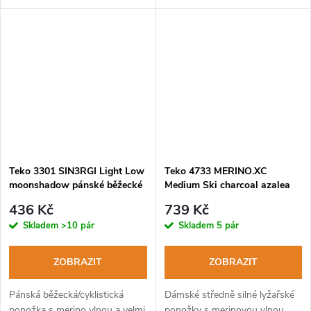
chladnější podmínky.
Teko 3301 SIN3RGI Light Low
Teko 4733 MERINO.XC
moonshadow pánské běžecké
Medium Ski charcoal azalea
ponožky
stripe dámské lyžařské
436 Kč
739 Kč
ponožky
Skladem
>10 pár
Skladem
5 pár
ZOBRAZIT
ZOBRAZIT
Pánská běžecká/cyklistická
Dámské středně silné lyžařské
ponožka s merino vlnou a velmi
ponožky s merinovou vlnou.