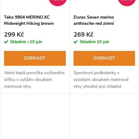
Teko 9904 MERINO.XC
Duras Sevan merino
Midweight Hiking brown
anthracite-red zimní
turistické ponožky
podkolenky
299 Kč
269 Kč
Skladem
>10 pár
Skladem
10 pár
ZOBRAZIT
ZOBRAZIT
Velmi teplá ponožka zvýšeného
Sportovní podkolenky s
střihu s vyšším obsahem
vysokým obsahem merinové
merinové vlny.
vlny, vhodné pro chladné
období roku.