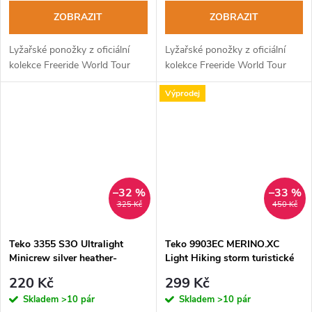
ZOBRAZIT
ZOBRAZIT
Lyžařské ponožky z oficiální
Lyžařské ponožky z oficiální
kolekce Freeride World Tour
kolekce Freeride World Tour
Výprodej
–32 %
–33 %
325 Kč
450 Kč
Teko 3355 S3O Ultralight
Teko 9903EC MERINO.XC
Minicrew silver heather-
Light Hiking storm turistické
natural dámské běžecké
ponožky
220 Kč
299 Kč
ponožky
Skladem
>10 pár
Skladem
>10 pár