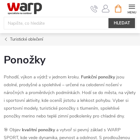
Přejít
NÁKUPNÍ
KOŠÍK
na
obsah
HLEDAT
Turistické oblečení
Ponožky
Pohodlí, výkon a výdrž v jednom kroku.
Funkční ponožky
jsou
odolné, prodyšné a spolehlivé – určené na celodenní nošení v
náročných a proměnlivých podmínkách. Hodí se do města, na výlety
i sportovní aktivity, kde oceníš jistotu a lehkost pohybu. Vyber si
sportovní modely, turistické ponožky s tlumením, spolehlivé
ponožky merino nebo teplé zimní podkolenky pro chladné dny.
🎯 Objev
kvalitní ponožky
a vytvoř si pevný základ s WARP
SPORT, kde vede dynamika, pevnost a odolnost. S prodlouženou