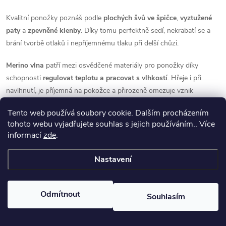
v
ý
Kvalitní ponožky poznáš podle
plochých švů ve špičce
,
vyztužené
paty
a
zpevněné klenby
. Díky tomu perfektně sedí, nekrabatí se a
p
brání tvorbě otlaků i nepříjemnému tlaku při delší chůzi.
i
Merino vlna
patří mezi osvědčené materiály pro ponožky díky
s
schopnosti
regulovat teplotu a pracovat s vlhkostí
. Hřeje i při
navlhnutí, je příjemná na pokožce a přirozeně omezuje vznik
u
zápachu, což se hodí při delším nošení i opakovaném použití.
Tento web používá soubory cookie. Dalším procházením
tohoto webu vyjadřujete souhlas s jejich používáním.. Více
U sportovnějších modelů se uplatňují
lehké a prodyšné materiálové
informací
zde
.
kombinace
, které podporují
rychlý odvod potu
a udržují chodidla v
suchu při vyšší zátěži. Rozdíly mezi jednotlivými provedeními
Nastavení
vycházejí z tloušťky materiálu a celkové stavby ponožky – od
lehkých modelů na aktivní pohyb až po výrazně hřejivé varianty do
chladu.
Odmítnout
Souhlasím
Na vícedenní akce se vyplatí mít
dva páry – jeden na pochod, druhý
na spaní
. Nové boty? Sáhni po ponožkách s více polstrováním v