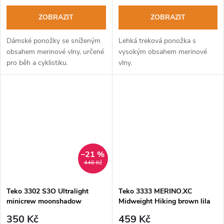
ZOBRAZIT
ZOBRAZIT
Dámské ponožky se sníženým
Lehká treková ponožka s
obsahem merinové vlny, určené
vysokým obsahem merinové
pro běh a cyklistiku.
vlny.
–21 %
446 Kč
Teko 3302 S3O Ultralight
Teko 3333 MERINO.XC
minicrew moonshadow
Midweight Hiking brown lila
pánské běžecké ponožky
dámské turistické ponožky
350 Kč
459 Kč