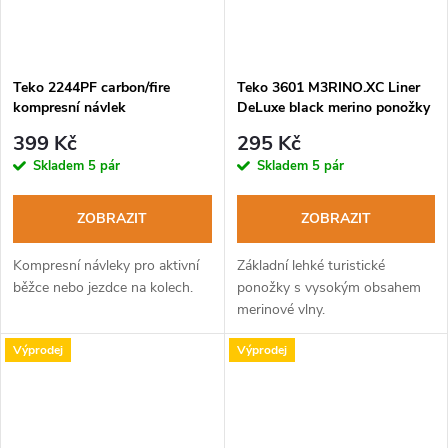
Teko 2244PF carbon/fire
Teko 3601 M3RINO.XC Liner
kompresní návlek
DeLuxe black merino ponožky
399 Kč
295 Kč
Skladem
5 pár
Skladem
5 pár
ZOBRAZIT
ZOBRAZIT
Kompresní návleky pro aktivní
Základní lehké turistické
běžce nebo jezdce na kolech.
ponožky s vysokým obsahem
merinové vlny.
Výprodej
Výprodej