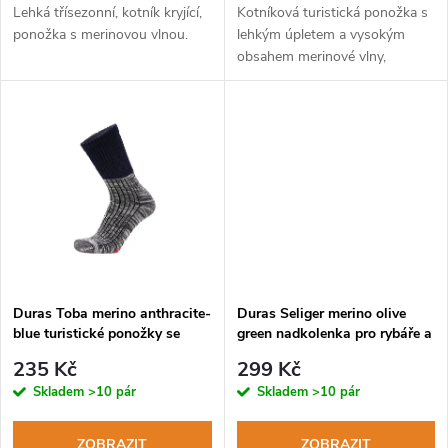
d
d
Lehká třísezonní, kotník kryjící,
Kotníková turistická ponožka s
u
ponožka s merinovou vlnou.
lehkým úpletem a vysokým
obsahem merinové vlny,
u
vhodná pro turistiku i běžné
k
použití.
k
t
t
ů
ů
Duras Toba merino anthracite-
Duras Seliger merino olive
blue turistické ponožky se
green nadkolenka pro rybáře a
zdravotním lemem
myslivce
235 Kč
299 Kč
Skladem
>10 pár
Skladem
>10 pár
ZOBRAZIT
ZOBRAZIT