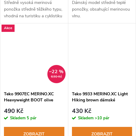
Středně vysoká merinová
Dámský model středně teplé
ponožka středně těžkého typu,
ponožky, obsahující merinovou
vhodná na turistiku a cyklistiku
vlnu.
v chladnějším počasí.
Akce
–22 %
630 Kč
Teko 9907EC MERINO.XC
Teko 9933 MERINO.XC Light
Heavyweight BOOT olive
Hiking brown dámské
myslivecké ponožky
turistické ponožky
490 Kč
430 Kč
Skladem
5 pár
Skladem
>10 pár
ZOBRAZIT
ZOBRAZIT