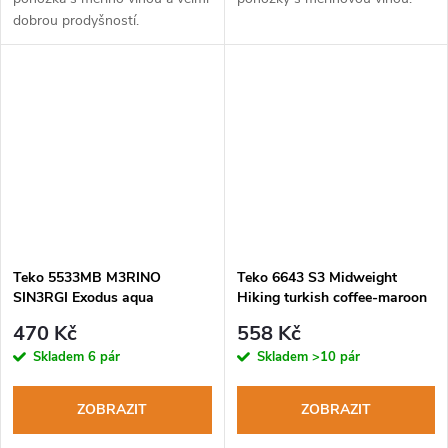
dobrou prodyšností.
Teko 5533MB M3RINO
Teko 6643 S3 Midweight
SIN3RGI Exodus aqua
Hiking turkish coffee-maroon
turistické ponožky
dámské turistické ponožky
470 Kč
558 Kč
Skladem
6 pár
Skladem
>10 pár
ZOBRAZIT
ZOBRAZIT