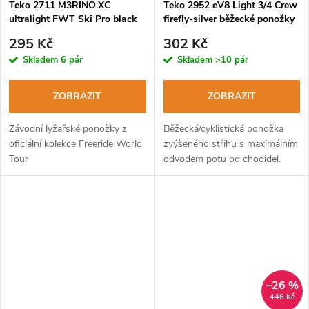
Teko 2711 M3RINO.XC
Teko 2952 eV8 Light 3/4 Crew
ultralight FWT Ski Pro black
firefly-silver běžecké ponožky
lyžařské ponožky
295 Kč
302 Kč
Skladem
6 pár
Skladem
>10 pár
ZOBRAZIT
ZOBRAZIT
Závodní lyžařské ponožky z
Běžecká/cyklistická ponožka
oficiální kolekce Freeride World
zvýšeného střihu s maximálním
Tour
odvodem potu od chodidel.
–26 %
446 Kč