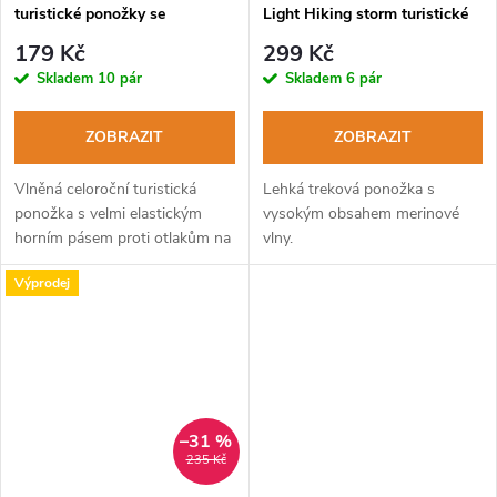
turistické ponožky se
Light Hiking storm turistické
zdravotním lemem
ponožky
179 Kč
299 Kč
Skladem
10 pár
Skladem
6 pár
ZOBRAZIT
ZOBRAZIT
Vlněná celoroční turistická
Lehká treková ponožka s
ponožka s velmi elastickým
vysokým obsahem merinové
horním pásem proti otlakům na
vlny.
lýtku.
Výprodej
–31 %
235 Kč