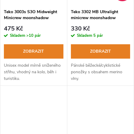
Teko 3003s S3O Midweight
Teko 3302 MB Ultralight
Minicrew moonshadow
minicrew moonshadow
turistické ponožky
pánské běžecké ponožky
475 Kč
330 Kč
Skladem
>10 pár
Skladem
5 pár
ZOBRAZIT
ZOBRAZIT
Unisex model mírně sníženého
Pánské běžecké/cyklistické
střihu, vhodný na kolo, běh i
ponožky s obsahem merino
turistiku.
vlny.