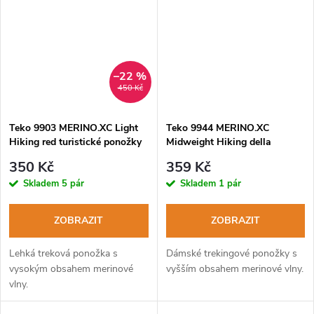
–22 %
450 Kč
Teko 9903 MERINO.XC Light
Teko 9944 MERINO.XC
Hiking red turistické ponožky
Midweight Hiking della
dámské turistické ponožky
350 Kč
359 Kč
Skladem
5 pár
Skladem
1 pár
ZOBRAZIT
ZOBRAZIT
Lehká treková ponožka s
Dámské trekingové ponožky s
vysokým obsahem merinové
vyšším obsahem merinové vlny.
vlny.