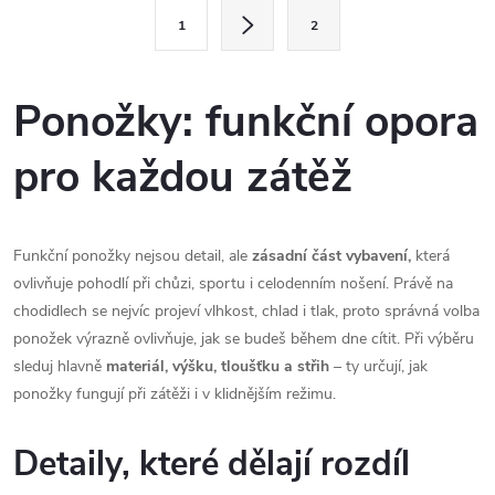
l
S
1
2
t
á
r
d
á
Ponožky: funkční opora
a
n
pro každou zátěž
k
c
o
í
v
á
Funkční ponožky nejsou detail, ale
zásadní část vybavení,
která
p
ovlivňuje pohodlí při chůzi, sportu i celodenním nošení. Právě na
n
r
chodidlech se nejvíc projeví vlhkost, chlad i tlak, proto správná volba
í
ponožek výrazně ovlivňuje, jak se budeš během dne cítit. Při výběru
v
sleduj hlavně
materiál, výšku, tloušťku a střih
– ty určují, jak
ponožky fungují při zátěži i v klidnějším režimu.
k
y
Detaily, které dělají rozdíl