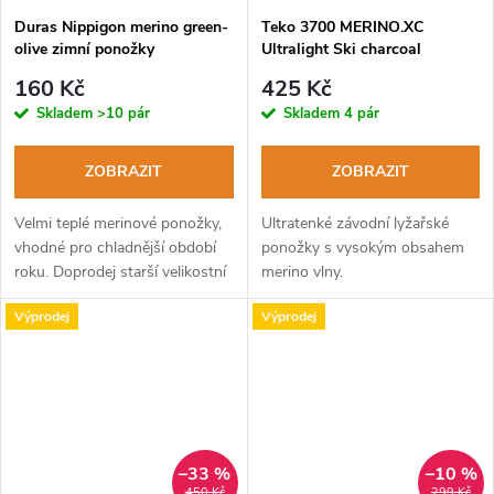
Duras Nippigon merino green-
Teko 3700 MERINO.XC
olive zimní ponožky
Ultralight Ski charcoal
lyžařské ponožky
160 Kč
425 Kč
Skladem
>10 pár
Skladem
4 pár
ZOBRAZIT
ZOBRAZIT
Velmi teplé merinové ponožky,
Ultratenké závodní lyžařské
vhodné pro chladnější období
ponožky s vysokým obsahem
roku. Doprodej starší velikostní
merino vlny.
řady.
Výprodej
Výprodej
–33 %
–10 %
450 Kč
299 Kč