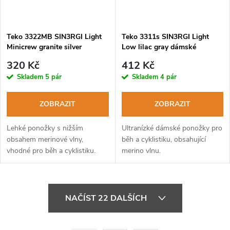
Teko 3322MB SIN3RGI Light
Teko 3311s SIN3RGI Light
Minicrew granite silver
Low lilac gray dámské
dámské běžecké ponožky
běžecké ponožky
320 Kč
412 Kč
Skladem
5 pár
Skladem
4 pár
ZOBRAZIT
ZOBRAZIT
Lehké ponožky s nižším
Ultranízké dámské ponožky pro
obsahem merinové vlny,
běh a cyklistiku, obsahující
vhodné pro běh a cyklistiku.
merino vlnu.
O
NAČÍST 22 DALŠÍCH
v