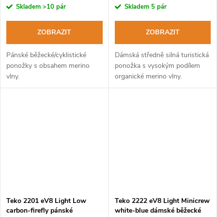
Skladem
>10 pár
Skladem
5 pár
ZOBRAZIT
ZOBRAZIT
Pánské běžecké/cyklistické
Dámská středně silná turistická
ponožky s obsahem merino
ponožka s vysokým podílem
vlny.
organické merino vlny.
Teko 2201 eV8 Light Low
Teko 2222 eV8 Light Minicrew
carbon-firefly pánské
white-blue dámské běžecké