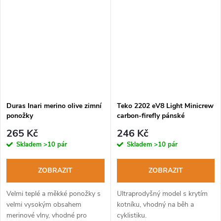
Duras Inari merino olive zimní
Teko 2202 eV8 Light Minicrew
ponožky
carbon-firefly pánské
cyklistické ponožky
265 Kč
246 Kč
Skladem
>10 pár
Skladem
>10 pár
ZOBRAZIT
ZOBRAZIT
Velmi teplé a měkké ponožky s
Ultraprodyšný model s krytím
velmi vysokým obsahem
kotníku, vhodný na běh a
merinové vlny, vhodné pro
cyklistiku.