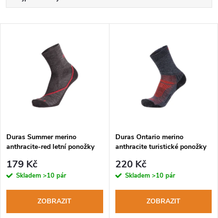
a
Nejlevnější
V
Nejdražší
z
ý
Abecedně
e
p
n
i
í
s
p
Duras Summer merino
Duras Ontario merino
anthracite-red letní ponožky
anthracite turistické ponožky
p
r
179 Kč
220 Kč
r
Skladem
>10 pár
Skladem
>10 pár
o
o
ZOBRAZIT
ZOBRAZIT