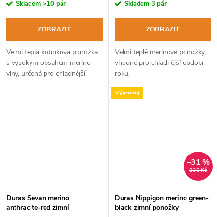
Skladem
>10 pár
Skladem
3 pár
ZOBRAZIT
ZOBRAZIT
Velmi teplá kotníková ponožka
Velmi teplé merinové ponožky,
s vysokým obsahem merino
vhodné pro chladnější období
vlny, určená pro chladnější
roku.
období roku.
Výprodej
–31 %
235 Kč
Duras Sevan merino
Duras Nippigon merino green-
anthracite-red zimní
black zimní ponožky