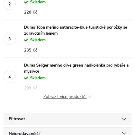
Skladem
220 Kč
Duras Toba merino anthracite-blue turistické ponožky se
zdravotním lemem
Skladem
235 Kč
Duras Seliger merino olive green nadkolenka pro rybáře a
myslivce
Skladem
299 Kč
Zobrazit více produktů
Filtrovat
Ř
Nejprodávanější