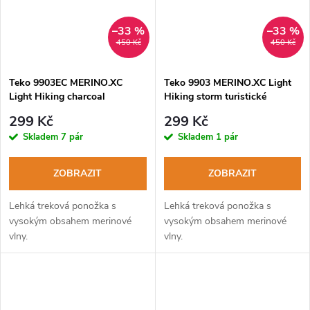
–33 %
–33 %
450 Kč
450 Kč
Teko 9903EC MERINO.XC
Teko 9903 MERINO.XC Light
Light Hiking charcoal
Hiking storm turistické
turistické ponožky
ponožky
299 Kč
299 Kč
Skladem
7 pár
Skladem
1 pár
ZOBRAZIT
ZOBRAZIT
Lehká treková ponožka s
Lehká treková ponožka s
vysokým obsahem merinové
vysokým obsahem merinové
vlny.
vlny.