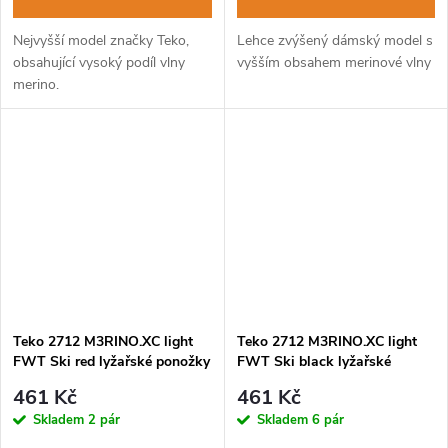
Nejvyšší model značky Teko,
Lehce zvýšený dámský model s
obsahující vysoký podíl vlny
vyšším obsahem merinové vlny
merino.
Teko 2712 M3RINO.XC light
Teko 2712 M3RINO.XC light
FWT Ski red lyžařské ponožky
FWT Ski black lyžařské
ponožky
461 Kč
461 Kč
Skladem
2 pár
Skladem
6 pár