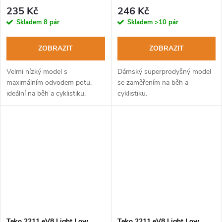
cyklistické ponožky
ponožky
235 Kč
246 Kč
Skladem
8 pár
Skladem
>10 pár
ZOBRAZIT
ZOBRAZIT
Velmi nízký model s
Dámský superprodyšný model
maximálním odvodem potu,
se zaměřením na běh a
ideální na běh a cyklistiku.
cyklistiku.
Teko 2211 eV8 Light Low
Teko 2211 eV8 Light Low