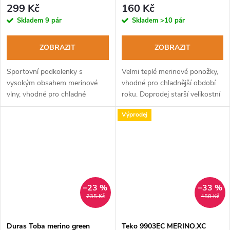
podkolenky
299 Kč
160 Kč
Skladem
9 pár
Skladem
>10 pár
ZOBRAZIT
ZOBRAZIT
Sportovní podkolenky s
Velmi teplé merinové ponožky,
vysokým obsahem merinové
vhodné pro chladnější období
vlny, vhodné pro chladné
roku. Doprodej starší velikostní
období roku.
řady.
Výprodej
–23 %
–33 %
235 Kč
450 Kč
Duras Toba merino green
Teko 9903EC MERINO.XC