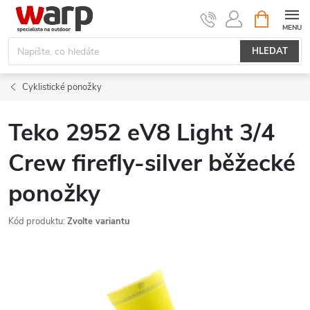
Přejít
NÁKUPNÍ
KOŠÍK
na
obsah
HLEDAT
Cyklistické ponožky
Teko 2952 eV8 Light 3/4
Crew firefly-silver běžecké
ponožky
Kód produktu:
Zvolte variantu