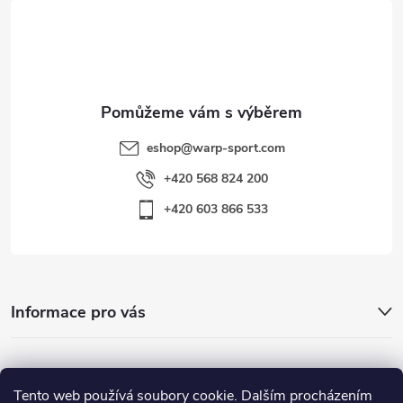
t
í
eshop
@
warp-sport.com
+420 568 824 200
+420 603 866 533
Informace pro vás
Nejhledanější
Tento web používá soubory cookie. Dalším procházením