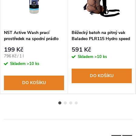
NST Active Wash prací
Běžecký batoh na pitný vak
prostředek na spodní prádlo
Baladeo PLR115 Hydro speed
250ml
199 Kč
591 Kč
Měrná
796 Kč / 1 l
Skladem
>10 ks
cena:
Skladem
>10 ks
DO KOŠÍKU
DO KOŠÍKU