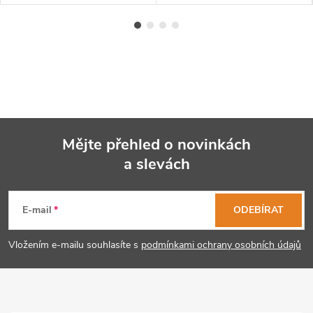
Mějte přehled o novinkách
a slevách
Z
á
E-mail
ODEBÍRAT
p
Vložením e-mailu souhlasíte s
podmínkami ochrany osobních údajů
a