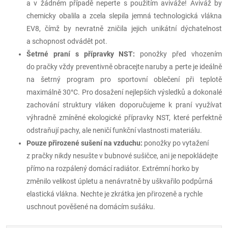
a v žádném případě neperte s použitím aviváže! Aviváž by
chemicky obalila a zcela slepila jemná technologická vlákna
EV8, čímž by nevratně zničila jejich unikátní dýchatelnost
a schopnost odvádět pot.
Šetrné praní s přípravky NST:
ponožky před vhozením
do pračky vždy preventivně obracejte naruby a perte je ideálně
na šetrný program pro sportovní oblečení při teplotě
maximálně 30°C. Pro dosažení nejlepších výsledků a dokonalé
zachování struktury vláken doporučujeme k praní využívat
výhradně zmíněné ekologické přípravky NST, které perfektně
odstraňují pachy, ale neničí funkční vlastnosti materiálu.
Pouze přirozené sušení na vzduchu:
ponožky po vytažení
z pračky nikdy nesušte v bubnové sušičce, ani je nepokládejte
přímo na rozpálený domácí radiátor. Extrémní horko by
změnilo velikost úpletu a nenávratně by uškvařilo podpůrná
elastická vlákna. Nechte je zkrátka jen přirozeně a rychle
uschnout pověšené na domácím sušáku.