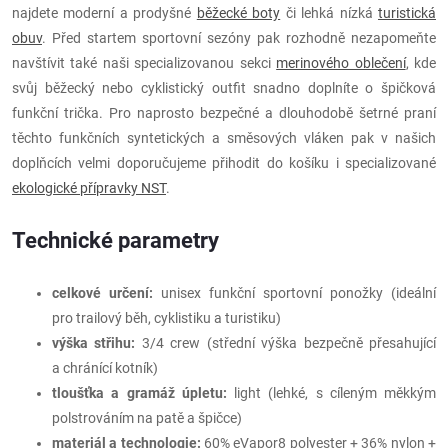
najdete moderní a prodyšné
běžecké boty
či lehká nízká
turistická
obuv
. Před startem sportovní sezóny pak rozhodně nezapomeňte
navštívit také naši specializovanou sekci
merinového oblečení
, kde
svůj běžecký nebo cyklistický outfit snadno doplníte o špičková
funkční trička. Pro naprosto bezpečné a dlouhodobě šetrné praní
těchto funkčních syntetických a směsových vláken pak v našich
doplňcích velmi doporučujeme přihodit do košíku i specializované
ekologické přípravky NST
.
Technické parametry
celkové určení:
unisex funkční sportovní ponožky (ideální
pro trailový běh, cyklistiku a turistiku)
výška střihu:
3/4 crew (střední výška bezpečně přesahující
a chránící kotník)
tloušťka a gramáž úpletu:
light (lehké, s cíleným měkkým
polstrováním na patě a špičce)
materiál a technologie:
60% eVapor8 polyester + 36% nylon +