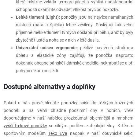
které mistrně zvládá termoregulaci a vyniká nadstandardní
schopností okamžitě odvádět vlhkost pryč od pokožky.
Lehké tlumení (Light):
ponožky jsou na nejvíce namáhaných
místech (pata a špička) lehce zesíleny. Poskytují tak velmi
příjemné měkké tlumení tvrdých došlapů při běhu, aniž by byly
zbytečně tlusté a noha se v nich v létě dusila.
Univerzální unisex ergonomie:
pečlivě navržená struktura
úpletu a elastické zóny zajišťují, že ponožka naprosto
dokonale obepne pánské i dámské chodidlo, nekrabatí se a při
pohybu nikam nesjíždí.
Dostupné alternativy a doplňky
Pokud u nás právě hledáte ponožky spíše do těžkých kožených
pohorek a na velmi chladné podzimní dny v horách, vřele
doporučujeme v naší nabídce prozkoumat objemnější a mnohem
vyšší trekové ponožky
se silným podílem zateplující vlny. K těmto
sportovním modelům
Teko EV8
naopak v naší obuvnické sekci