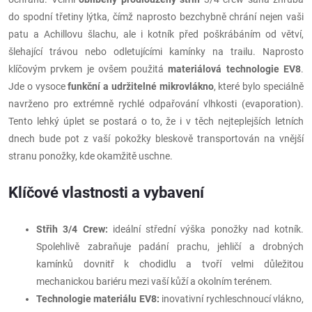
do spodní třetiny lýtka, čímž naprosto bezchybně chrání nejen vaši
patu a Achillovu šlachu, ale i kotník před poškrábáním od větví,
šlehající trávou nebo odletujícími kamínky na trailu. Naprosto
klíčovým prvkem je ovšem použitá
materiálová technologie EV8
.
Jde o vysoce
funkční a udržitelné mikrovlákno
, které bylo speciálně
navrženo pro extrémně rychlé odpařování vlhkosti (evaporation).
Tento lehký úplet se postará o to, že i v těch nejteplejších letních
dnech bude pot z vaší pokožky bleskově transportován na vnější
stranu ponožky, kde okamžitě uschne.
Klíčové vlastnosti a vybavení
Střih 3/4 Crew:
ideální střední výška ponožky nad kotník.
Spolehlivě zabraňuje padání prachu, jehličí a drobných
kamínků dovnitř k chodidlu a tvoří velmi důležitou
mechanickou bariéru mezi vaší kůží a okolním terénem.
Technologie materiálu EV8:
inovativní rychleschnoucí vlákno,