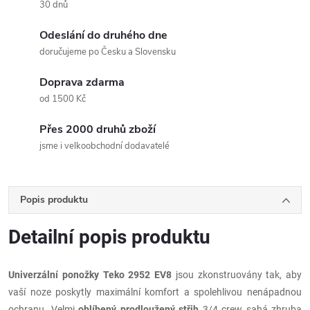
30 dnů
Odeslání do druhého dne
doručujeme po Česku a Slovensku
Doprava zdarma
od 1500 Kč
Přes 2000 druhů zboží
jsme i velkoobchodní dodavatelé
Popis produktu
Detailní popis produktu
Univerzální ponožky Teko 2952 EV8
jsou zkonstruovány tak, aby
vaší noze poskytly maximální komfort a spolehlivou nenápadnou
ochranu. Velmi
oblíbený prodloužený střih
3/4 crew sahá zhruba