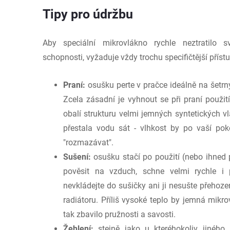
Tipy pro údržbu
Aby speciální mikrovlákno rychle neztratilo 
schopnosti, vyžaduje vždy trochu specifičtější přístu
Praní:
osušku perte v pračce ideálně na šetrn
Zcela zásadní je vyhnout se při praní použití
obalí strukturu velmi jemných syntetických 
přestala vodu sát - vlhkost by po vaší po
"rozmazávat".
Sušení:
osušku stačí po použití (nebo ihned 
pověsit na vzduch, schne velmi rychle i p
nevkládejte do sušičky ani ji nesušte přeh
radiátoru. Příliš vysoké teplo by jemná mikro
tak zbavilo pružnosti a savosti.
Žehlení:
stejně jako u kteréhokoliv jiného 