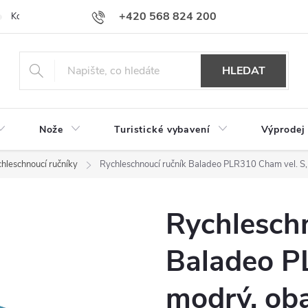
+420 568 824 200
Kontakty
Doprava a platba
Hodnocení obchodu
HLEDAT
Nože
Turistické vybavení
Výprodej
hleschnoucí ručníky
Rychleschnoucí ručník Baladeo PLR310 Cham vel. S,
Rychleschn
Baladeo P
modrý, oba