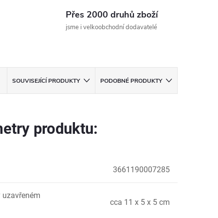
Přes 2000 druhů zboží
jsme i velkoobchodní dodavatelé
SOUVISEJÍCÍ PRODUKTY
PODOBNÉ PRODUKTY
etry produktu:
3661190007285
v uzavřeném
cca 11 x 5 x 5 cm