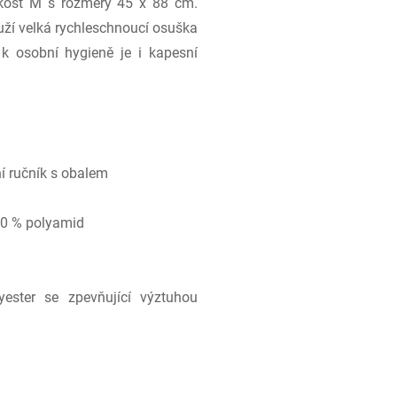
kost M s rozměry 45 x 88 cm.
uží velká rychleschnoucí osuška
k osobní hygieně je i kapesní
í ručník s obalem
20 % polyamid
ster se zpevňující výztuhou