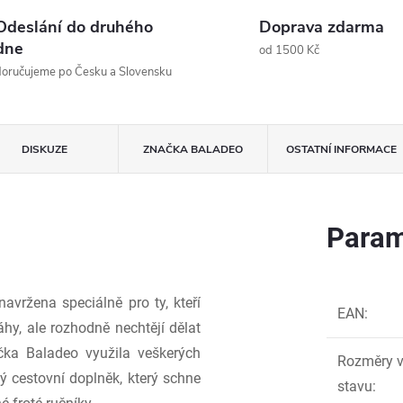
Odeslání do druhého
Doprava zdarma
dne
od 1500 Kč
oručujeme po Česku a Slovensku
DISKUZE
ZNAČKA
BALADEO
OSTATNÍ INFORMACE
Param
navržena speciálně pro ty, kteří
EAN
:
áhy, ale rozhodně nechtějí dělat
ka Baladeo využila veškerých
Rozměry 
ý cestovní doplněk, který schne
stavu
: