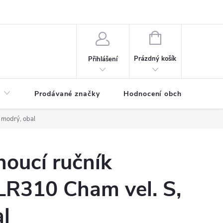
NÁKUPNÍ
KOŠÍK
Prázdný košík
Přihlášení
Prodávané značky
Hodnocení obchodu
 modrý, obal
oucí ručník
LR310 Cham vel. S,
l