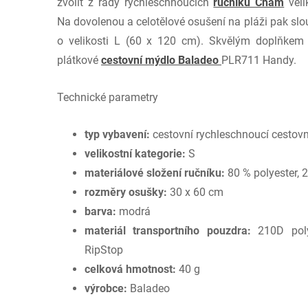
zvolit z řady rychleschnoucích
ručníků Cham
veli
Na dovolenou a celotělové osušení na pláži pak slo
o velikosti L (60 x 120 cm). Skvělým doplňkem 
plátkové
cestovní mýdlo Baladeo
PLR711 Handy.
Technické parametry
typ vybavení:
cestovní rychleschnoucí cestovn
velikostní kategorie:
S
materiálové složení ručníku:
80 % polyester, 
rozměry osušky:
30 x 60 cm
barva:
modrá
materiál transportního pouzdra:
210D polye
RipStop
celková hmotnost:
40 g
výrobce:
Baladeo