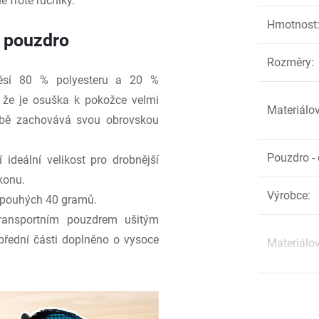
é froté ručníky.
Hmotnost
í pouzdro
Rozměry
:
ěsí 80 % polyesteru a 20 %
 že je osuška k pokožce velmi
Materiálov
obě zachovává svou obrovskou
Pouzdro - 
ideální velikost pro drobnější
konu.
Výrobce
:
 pouhých 40 gramů.
ansportním pouzdrem ušitým
 přední části doplněno o vysoce
Materiálov