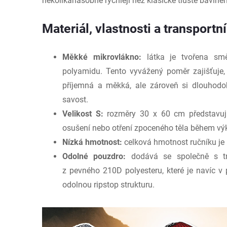
několikanásobně rychleji než klasické tlusté bavlněn
Materiál, vlastnosti a transportn
Měkké mikrovlákno:
látka je tvořena sm
polyamidu. Tento vyvážený poměr zajišťuje,
příjemná a měkká, ale zároveň si dlouhod
savost.
Velikost S:
rozměry 30 x 60 cm představují 
osušení nebo otření zpoceného těla během vý
Nízká hmotnost:
celková hmotnost ručníku je
Odolné pouzdro:
dodává se společně s tr
z pevného 210D polyesteru, které je navíc v
odolnou ripstop strukturu.