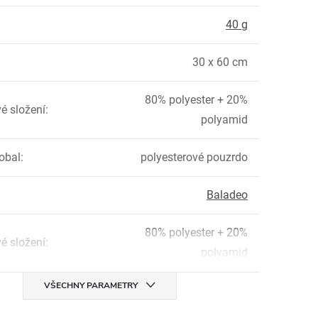
:
40 g
30 x 60 cm
80% polyester + 20%
é složení
:
polyamid
obal
:
polyesterové pouzrdo
Baladeo
80% polyester + 20%
é složení
:
polyamid
VŠECHNY PARAMETRY