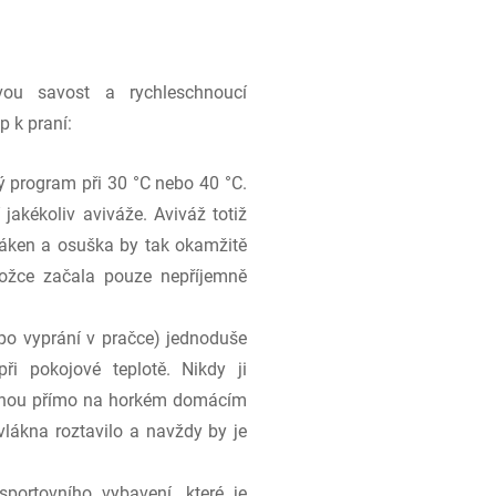
svou savost a rychleschnoucí
p k praní:
ý program při 30 °C nebo 40 °C.
 jakékoliv aviváže. Aviváž totiž
vláken a osuška by tak okamžitě
kožce začala pouze nepříjemně
po vyprání v pračce) jednoduše
ři pokojové teplotě. Nikdy ji
ozenou přímo na horkém domácím
vlákna roztavilo a navždy by je
sportovního vybavení, které je