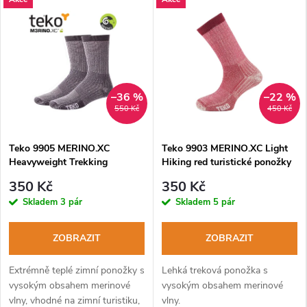
–36 %
–22 %
550 Kč
450 Kč
Teko 9905 MERINO.XC
Teko 9903 MERINO.XC Light
Heavyweight Trekking
Hiking red turistické ponožky
charcoal zimní turistické
350 Kč
350 Kč
ponožky
Skladem
3 pár
Skladem
5 pár
ZOBRAZIT
ZOBRAZIT
Extrémně teplé zimní ponožky s
Lehká treková ponožka s
vysokým obsahem merinové
vysokým obsahem merinové
vlny, vhodné na zimní turistiku,
vlny.