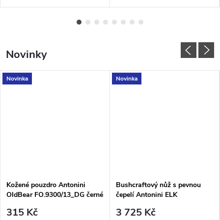
pro myslivce či k vodě.
Novinky
Novinka
Novinka
Kožené pouzdro Antonini
Bushcraftový nůž s pevnou
OldBear FO.9300/13_DG černé
čepelí Antonini ELK
pro nože XS-M
3007/19_LU nerezová čepel,
315 Kč
3 725 Kč
rukojeť olivové dřevo