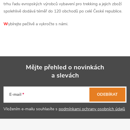
trhu řadu evropských výrobců vybavení pro trekking a jejich zboží
spolehlivě dodává téměř do 120 obchodů po celé České republice.
W
ybírejte pečlivě a vykročte s námi.
Mějte přehled o novinkách
a slevách
Z
á
E-mail
ODEBÍRAT
p
Vložením e-mailu souhlasíte s
podmínkami ochrany osobních údajů
a