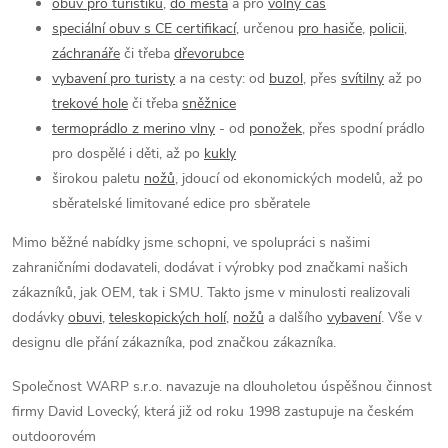
obuv pro turistiku
,
do města
a pro
volný čas
speciální obuv s CE certifikací
, určenou
pro hasiče
,
policii
,
záchranáře
či třeba
dřevorubce
vybavení pro turisty
a na cesty: od
buzol
, přes
svítilny
až po
trekové hole
či třeba
sněžnice
termoprádlo z merino vlny
- od
ponožek
, přes spodní prádlo
pro dospělé i děti, až po
kukly
širokou paletu
nožů
, jdoucí od ekonomických modelů, až po
sběratelské limitované edice pro sběratele
Mimo běžné nabídky jsme schopni, ve spolupráci s našimi
zahraničními dodavateli, dodávat i výrobky pod značkami našich
zákazníků, jak OEM, tak i SMU. Takto jsme v minulosti realizovali
dodávky
obuvi
,
teleskopických holí
,
nožů
a dalšího
vybavení
. Vše v
designu dle přání zákazníka, pod značkou zákazníka.
Společnost WARP s.r.o. navazuje na dlouholetou úspěšnou činnost
firmy David Lovecký, která již od roku 1998 zastupuje na českém
outdoorovém