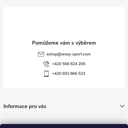
t
í
eshop
@
warp-sport.com
+420 568 824 200
+420 603 866 533
Informace pro vás