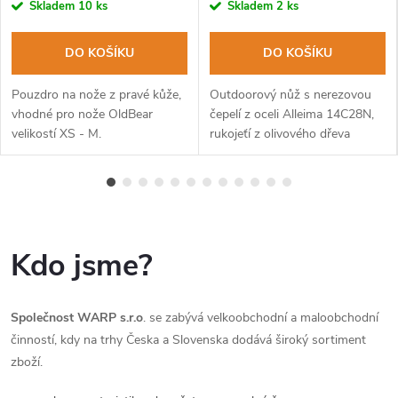
Skladem
10 ks
Skladem
2 ks
DO KOŠÍKU
DO KOŠÍKU
Pouzdro na nože z pravé kůže,
Outdoorový nůž s nerezovou
vhodné pro nože OldBear
čepelí z oceli Alleima 14C28N,
velikostí XS - M.
rukojeťí z olivového dřeva
a masivní kovovou záštitou pro
bezpečnou práci. Vynikající...
Kdo jsme?
Společnost WARP s.r.o
. se zabývá velkoobchodní a maloobchodní
činností, kdy na trhy Česka a Slovenska dodává široký sortiment
zboží.