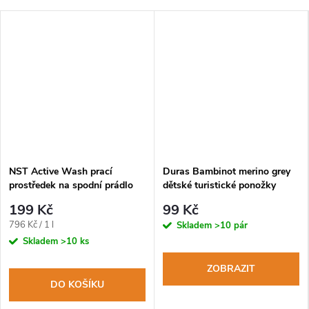
NST Active Wash prací
Duras Bambinot merino grey
prostředek na spodní prádlo
dětské turistické ponožky
250ml
199 Kč
99 Kč
Měrná
796 Kč / 1 l
Skladem
>10 pár
cena:
Skladem
>10 ks
ZOBRAZIT
DO KOŠÍKU