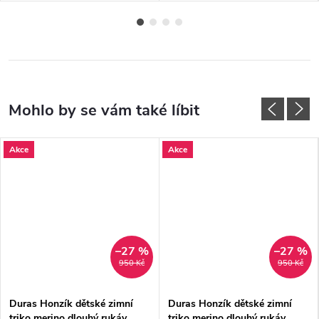
Akce
Akce
–27 %
–27 %
950 Kč
950 Kč
Duras Honzík dětské zimní
Duras Honzík dětské zimní
triko merino dlouhý rukáv
triko merino dlouhý rukáv