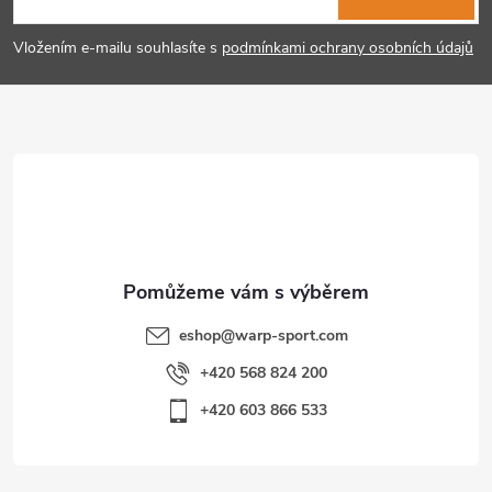
p
Vložením e-mailu souhlasíte s
podmínkami ochrany osobních údajů
a
t
í
eshop
@
warp-sport.com
+420 568 824 200
+420 603 866 533