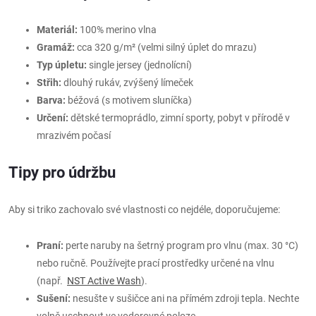
Materiál:
100% merino vlna
Gramáž:
cca 320 g/m² (velmi silný úplet do mrazu)
Typ úpletu:
single jersey (jednolícní)
Střih:
dlouhý rukáv, zvýšený límeček
Barva:
béžová (s motivem sluníčka)
Určení:
dětské termoprádlo, zimní sporty, pobyt v přírodě v
mrazivém počasí
Tipy pro údržbu
Aby si triko zachovalo své vlastnosti co nejdéle, doporučujeme:
Praní:
perte naruby na šetrný program pro vlnu (max. 30 °C)
nebo ručně. Používejte prací prostředky určené na vlnu
(např.
NST Active Wash
).
Sušení:
nesušte v sušičce ani na přímém zdroji tepla. Nechte
volně uschnout ve vodorovné poloze.