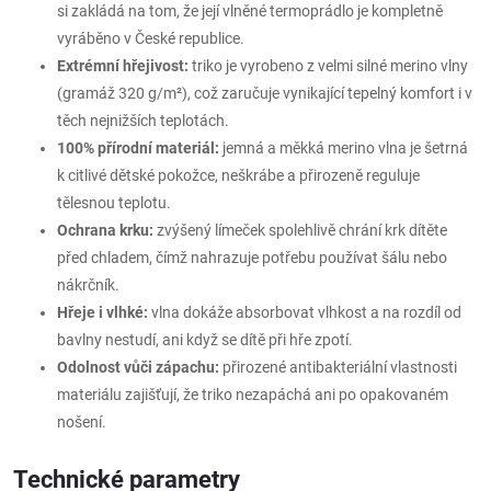
si zakládá na tom, že její vlněné termoprádlo je kompletně
vyráběno v České republice.
Extrémní hřejivost:
triko je vyrobeno z velmi silné merino vlny
(gramáž 320 g/m²), což zaručuje vynikající tepelný komfort i v
těch nejnižších teplotách.
100% přírodní materiál:
jemná a měkká merino vlna je šetrná
k citlivé dětské pokožce, neškrábe a přirozeně reguluje
tělesnou teplotu.
Ochrana krku:
zvýšený límeček spolehlivě chrání krk dítěte
před chladem, čímž nahrazuje potřebu používat šálu nebo
nákrčník.
Hřeje i vlhké:
vlna dokáže absorbovat vlhkost a na rozdíl od
bavlny nestudí, ani když se dítě při hře zpotí.
Odolnost vůči zápachu:
přirozené antibakteriální vlastnosti
materiálu zajišťují, že triko nezapáchá ani po opakovaném
nošení.
Technické parametry