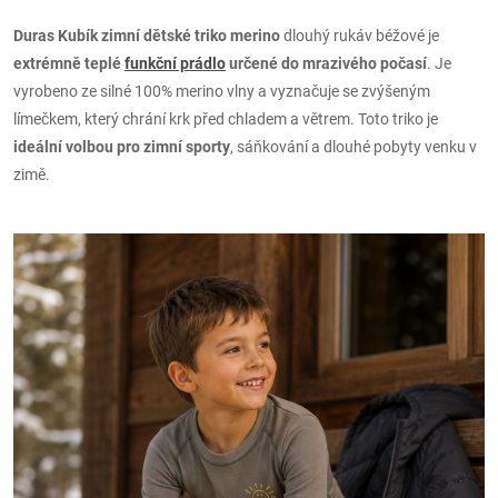
Duras Kubík zimní dětské triko merino
dlouhý rukáv béžové je
extrémně teplé
funkční prádlo
určené do mrazivého počasí
. Je
vyrobeno ze silné 100% merino vlny a vyznačuje se zvýšeným
límečkem, který chrání krk před chladem a větrem. Toto triko je
ideální volbou pro zimní sporty
, sáňkování a dlouhé pobyty venku v
zimě.