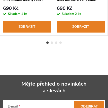
bronz
černá+rudý šev
690 Kč
690 Kč
Skladem
1 ks
Skladem
2 ks
ZOBRAZIT
ZOBRAZIT
Mějte přehled o novinkách
a slevách
Z
á
E-mail
ODEBÍRAT