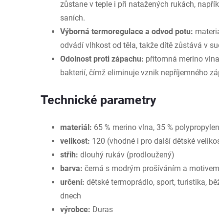
zůstane v teple i při natažených rukách, napřík
saních.
Výborná termoregulace a odvod potu:
materiá
odvádí vlhkost od těla, takže dítě zůstává v su
Odolnost proti zápachu:
přítomná merino vlna
bakterií, čímž eliminuje vznik nepříjemného z
Technické parametry
materiál:
65 % merino vlna, 35 % polypropyle
velikost:
120 (vhodné i pro další dětské velikos
střih:
dlouhý rukáv (prodloužený)
barva:
černá s modrým prošíváním a motivem
určení:
dětské termoprádlo, sport, turistika, b
dnech
výrobce:
Duras