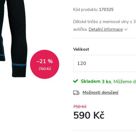
Kód produktu:
170325
Dětské tričko z merinové vlny s
autíčka.
Detailní informace
Velikost
–21 %
750 Kč
Skladem
3 ks
Možnosti doručení
750 Kč
590 Kč
Měrná
cena: