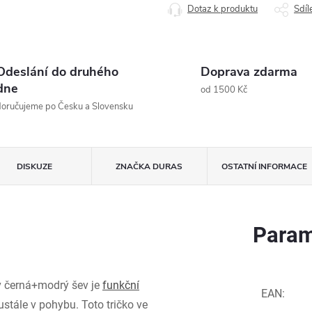
Dotaz k produktu
Sdíl
Odeslání do druhého
Doprava zdarma
dne
od 1500 Kč
oručujeme po Česku a Slovensku
DISKUZE
ZNAČKA
DURAS
OSTATNÍ INFORMACE
Param
v černá+modrý šev je
funkční
EAN
:
ustále v pohybu. Toto tričko ve