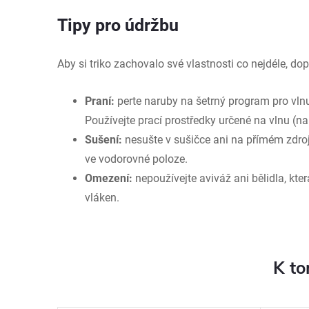
Tipy pro údržbu
Aby si triko zachovalo své vlastnosti co nejdéle, d
Praní:
perte naruby na šetrný program pro vln
Používejte prací prostředky určené na vlnu (n
Sušení:
nesušte v sušičce ani na přímém zdroj
ve vodorovné poloze.
Omezení:
nepoužívejte aviváž ani bělidla, kte
vláken.
K to