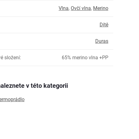
Vlna
,
Ovčí vlna
,
Merino
Dítě
Duras
é složení
:
65% merino vlna +PP
aleznete v této kategorii
termoprádlo