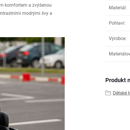
ním komfortem a zvýšenou
Materiál
:
kontrastními modrými švy a
Pohlaví
:
Výrobce
:
Materiálov
Produkt n
Dětské 