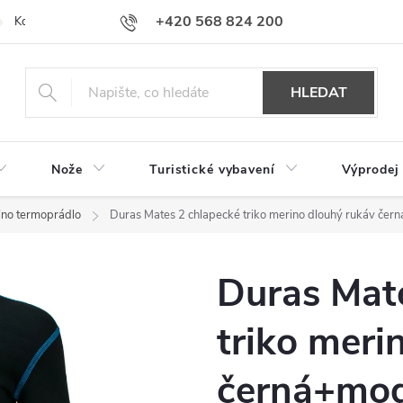
+420 568 824 200
Kontakty
Doprava a platba
Hodnocení obchodu
HLEDAT
Nože
Turistické vybavení
Výprodej
ino termoprádlo
Duras Mates 2 chlapecké triko merino dlouhý rukáv čer
Duras Mat
triko meri
černá+mod