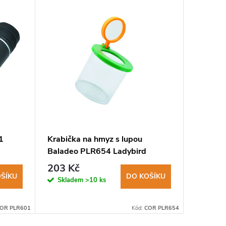
1
Krabička na hmyz s lupou
Mapový
Baladeo PLR654 Ladybird
PLR206
203 Kč
250 K
ŠÍKU
DO KOŠÍKU
Skladem
>10 ks
Sklad
OR PLR601
Kód:
COR PLR654