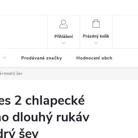
NÁKUPNÍ
KOŠÍK
Prázdný košík
Přihlášení
Prodávané značky
Hodnocení obchodu
ná+modrý šev
es 2 chlapecké
no dlouhý rukáv
rý šev