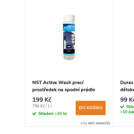
revné
NST Active Wash prací
Duras
prostředek na spodní prádlo
dětské
250ml
199 Kč
99 K
KOŠÍKU
Měrná
796 Kč / 1 l
Skl
DO KOŠÍKU
>10 pá
cena:
Skladem
>10 ks
Kód:
04092
Kód:
NST-NAW250