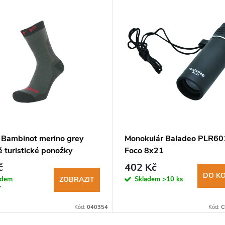
 Bambinot merino grey
Monokulár Baladeo PLR60
 turistické ponožky
Foco 8x21
č
402 Kč
DO KO
adem
Skladem
>10 ks
ZOBRAZIT
r
Kód:
040354
Kód:
C