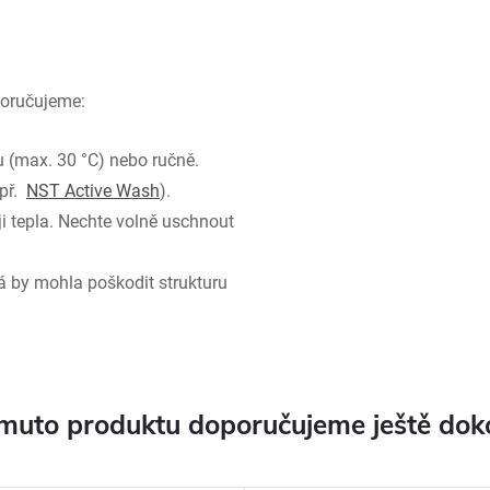
oporučujeme:
u (max. 30 °C) nebo ručně.
apř.
NST Active Wash
).
i tepla. Nechte volně uschnout
rá by mohla poškodit strukturu
muto produktu doporučujeme ještě dok