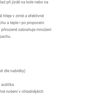
lad při jízdě na kole nebo na
l hřeje v zimě a efektivně
chu a teple i po propocení.
 přirozeně zabraňuje množení
ápachu.
n
ti dle nabídky)
 autíčka
ěžné nošení v chladnějších