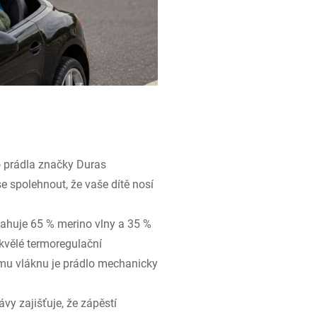
prádla značky Duras
se spolehnout, že vaše dítě nosí
sahuje 65 % merino vlny a 35 %
kvělé termoregulační
ému vláknu je prádlo mechanicky
kávy zajišťuje, že zápěstí