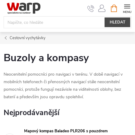
Přejít
NÁKUPNÍ
KOŠÍK
na
obsah
HLEDAT
Cestovní vychytávky
Buzoly a kompasy
Neocenitelní pomocníci pro navigaci v terénu. V době navigací v
mobilních telefonech či přenosných navigací stále neocenitelní
pomocníci, protože fungují nezávisle na viditelnosti oblohy, bez
baterií a především jsou opravdu spolehliví.
Nejprodávanější
Mapový kompas Baladeo PLR206 s pouzdrem