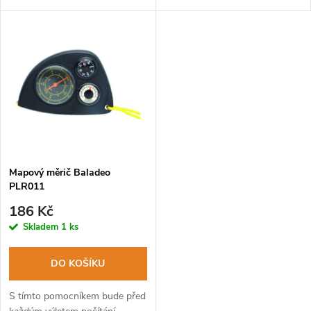
u
k
k
t
t
ů
ů
Mapový měrič Baladeo
PLR011
186 Kč
Skladem
1 ks
DO KOŠÍKU
S tímto pomocníkem bude před