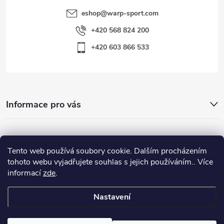
eshop
@
warp-sport.com
+420 568 824 200
+420 603 866 533
Informace pro vás
Nejhledanější
Tento web používá soubory cookie. Dalším procházením
tohoto webu vyjadřujete souhlas s jejich používáním.. Více
informací
zde
.
Důležité odkazy
Nastavení
Copyright 2026
Warp-Sport.com
. Všechna práva vyhrazena.