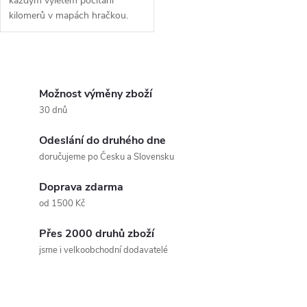
každým výletem počítání
kilomerů v mapách hračkou.
O
v
Možnost výměny zboží
30 dnů
l
Odeslání do druhého dne
á
doručujeme po Česku a Slovensku
d
Doprava zdarma
a
od 1500 Kč
c
Přes 2000 druhů zboží
jsme i velkoobchodní dodavatelé
í
p