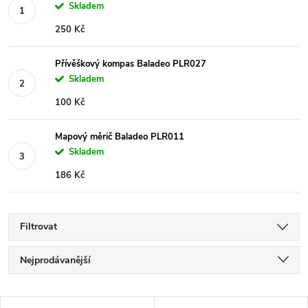
Skladem
250 Kč
Přívěškový kompas Baladeo PLR027
Skladem
100 Kč
Mapový měrič Baladeo PLR011
Skladem
186 Kč
Filtrovat
Ř
Nejprodávanější
a
Nejlevnější