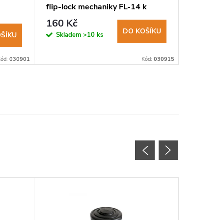
flip-lock mechaniky FL-14 k
flip-lo
holím Gaia Evo
holím G
160 Kč
150 K
DO KOŠÍKU
Skladem
>10 ks
Sklad
ŠÍKU
Kód:
030901
Kód:
030915