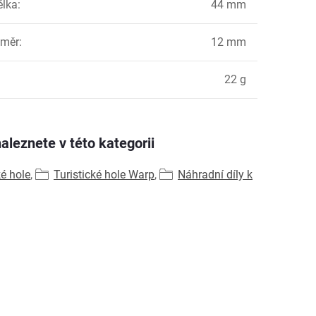
élka
:
44 mm
ůměr
:
12 mm
:
22 g
aleznete v této kategorii
ké hole
,
Turistické hole Warp
,
Náhradní díly k