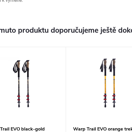
l k výměně.
muto produktu doporučujeme ještě dok
Trail EVO black-gold
Warp Trail EVO orange tre