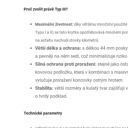
Proč zvolit právě Typ III?
Maximální životnost:
díky většímu množství použité
Typu I a II) se tato krytka opotřebovává mnohem pomal
na asfaltu nachodí stovky kilometrů.
Větší délka a ochrana:
s délkou 44 mm poskytu
a pevněji na něm sedí, což minimalizuje riziko 
Silná ochrana proti proražení:
stejně jako osta
kovovou podložku, která v kombinaci s masivn
vylučuje proražení koncovky ostrým hrotem.
Stabilita:
větší rozměry a kulatý tvar zajišťují 
o tvrdý podklad.
Technické parametry