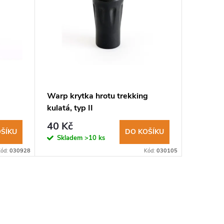
Warp krytka hrotu trekking
Warp ND
kulatá, typ II
Rock Em
40 Kč
100 K
ŠÍKU
DO KOŠÍKU
Skladem
>10 ks
Sklad
Kód:
030928
Kód:
030105