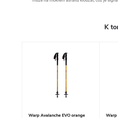
může na mokrém asfaltu klouzat, což je signá
K to
ver-blue
Warp Avalanche EVO orange
Warp 