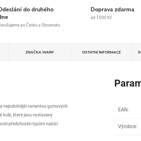
Odeslání do druhého
Doprava zdarma
dne
od 1500 Kč
oručujeme po Česku a Slovensku
ZNAČKA
WARP
OSTATNÍ INFORMACE
S
Param
í a nejodolnější variantou gumových
EAN
:
 hole, které jsou vystaveny
proti předchozím typům nabízí
Výrobce
: