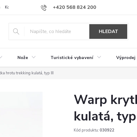
+420 568 824 200
Kontakty
Doprava a platba
Hodnocení obchodu
HLEDAT
Nože
Turistické vybavení
Výprodej
a hrotu trekking kulatá, typ III
Warp krytk
kulatá, typ 
Kód produktu:
030922