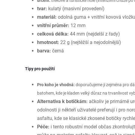
určení:
trekové a turistické hole (intenzivní chůze p
tvar:
kulatý (masivní provedení)
materiál:
odolná guma + vnitřní kovová vložk
vnitřní průměr:
12 mm
celková délka:
44 mm (nejdelší z řady)
hmotnost:
22 g (nejtěžší a nejodolnější)
barva:
černá
Tipy pro použití
Pro koho je vhodná:
doporučujeme ji zejména pro dál
batohem, kde je kladen velký důraz na trvanlivost vy
Alternativa k botičkám:
ačkoliv je primárně ur
odolnosti ji někteří uživatelé preferují i pro 
asfaltu, kde se klasické zkosené botičky rychle
Péče:
i tento robustní model občas zkontrolujt