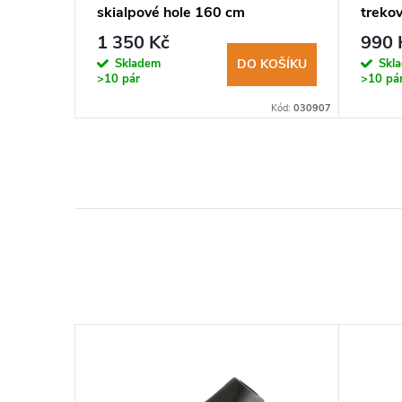
skialpové hole 160 cm
treko
komfo
1 350 Kč
990 
KOŠÍKU
Skladem
Skl
DO KOŠÍKU
>10 pár
>10 pá
Kód:
030043
Kód:
030907