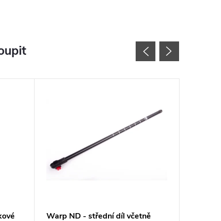
oupit
kové
Warp ND - střední díl včetně
Warp ND