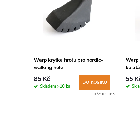
na
Warp krytka hrotu pro nordic-
Warp 
walking hole
kulatá
85 Kč
55 K
KOŠÍKU
DO KOŠÍKU
Skladem
>10 ks
Skl
Kód:
030902
Kód:
030015