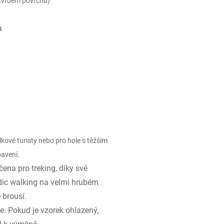
o tvrdém povrchu)
a
kové turisty nebo pro hole s těžším
bavení.
čena pro treking, díky své
nordic walking na velmi hrubém
 brousí.
e. Pokud je vzorek ohlazený,