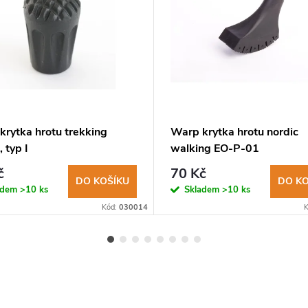
krytka hrotu trekking
Warp krytka hrotu nordic
, typ I
walking EO-P-01
č
70 Kč
DO KOŠÍKU
DO KO
adem
>10 ks
Skladem
>10 ks
Kód:
030014