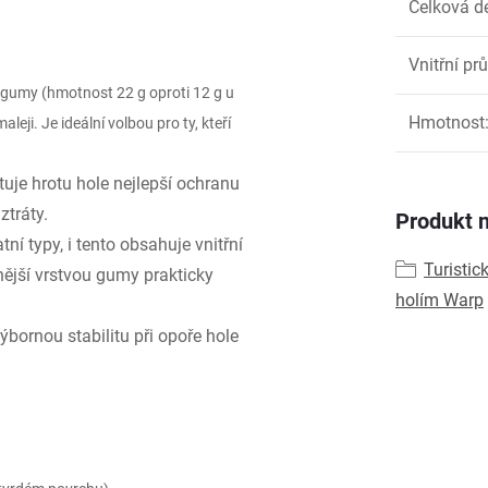
Celková d
Vnitřní pr
 gumy (hmotnost 22 g oproti 12 g u
Hmotnost
eji. Je ideální volbou pro ty, kteří
je hrotu hole nejlepší ochranu
ztráty.
Produkt n
tní typy, i tento obsahuje vnitřní
Turistic
ější vrstvou gumy prakticky
holím Warp
výbornou stabilitu při opoře hole