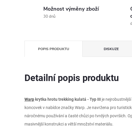
Možnost výměny zboží
30 dnů
d
POPIS PRODUKTU
DISKUZE
Detailní popis produktu
Warp
krytka hrotu trekking kulatá - Typ III
je nejrobustnějš
koncovek v nabídce značky Warp. Je navržena pro turistické
náročnému používání a časté chůzi po tvrdých površích. O
masivnější konstrukci a větší množství materiálu.