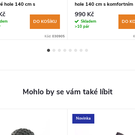
vé hole 140 cm s
hole 140 cm s komfortním
rtním rychloupínáním
rychloupínáním
Kč
990 Kč
adem
Skladem
DO KOŠÍKU
DO KO
r
>10 pár
Kód:
030905
Novinka