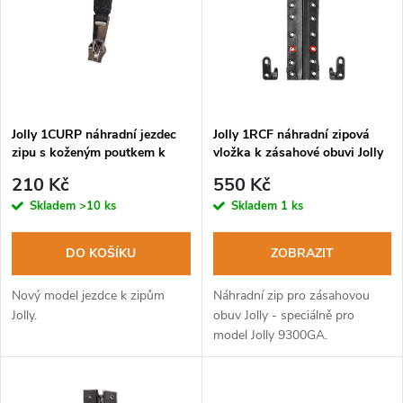
e
p
n
i
í
s
p
Jolly 1CURP náhradní jezdec
Jolly 1RCF náhradní zipová
zipu s koženým poutkem k
vložka k zásahové obuvi Jolly
p
obuvi Jolly
9300GA
r
210 Kč
550 Kč
r
Skladem
>10 ks
Skladem
1 ks
o
o
DO KOŠÍKU
ZOBRAZIT
d
d
Nový model jezdce k zipům
Náhradní zip pro zásahovou
u
Jolly.
obuv Jolly - speciálně pro
model Jolly 9300GA.
u
k
k