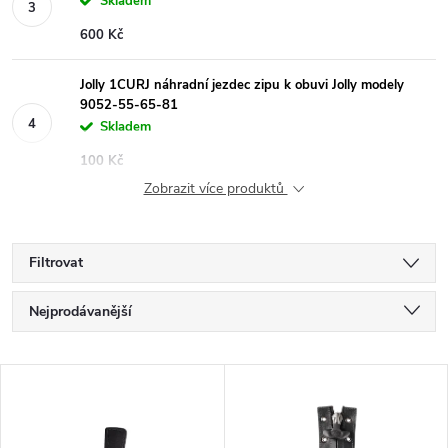
Skladem
600 Kč
Jolly 1CURJ náhradní jezdec zipu k obuvi Jolly modely
9052-55-65-81
Skladem
100 Kč
Zobrazit více produktů
Filtrovat
Ř
Nejprodávanější
a
Nejlevnější
V
Nejdražší
z
ý
Abecedně