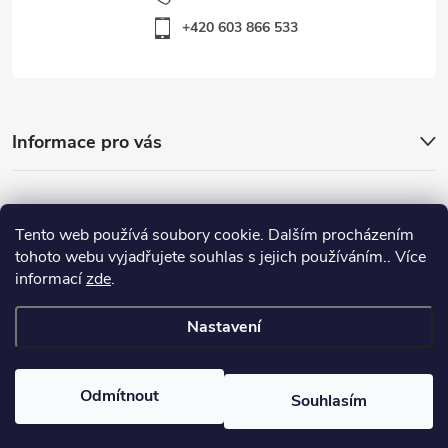
+420 603 866 533
Informace pro vás
Nejhledanější
Tento web používá soubory cookie. Dalším procházením
tohoto webu vyjadřujete souhlas s jejich používáním.. Více
informací
zde
.
Důležité odkazy
Nastavení
Copyright 2026
Warp-Sport.com
. Všechna práva vyhrazena.
Odmítnout
Souhlasím
Vytvořil Shoptet