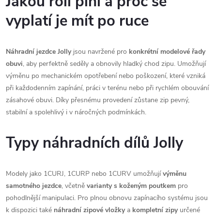
Jakou roli plní a proč se
v
vyplatí je mít po ruce
k
y
Náhradní jezdce Jolly
jsou navržené pro
konkrétní modelové řady
obuvi
, aby perfektně seděly a obnovily hladký chod zipu. Umožňují
v
výměnu po mechanickém opotřebení nebo poškození, které vzniká
ý
při každodenním zapínání, práci v terénu nebo při rychlém obouvání
zásahové obuvi. Díky přesnému provedení zůstane zip pevný,
p
stabilní a spolehlivý i v náročných podmínkách.
i
Typy náhradních dílů Jolly
s
u
Modely jako 1CURJ, 1CURP nebo 1CURV umožňují
výměnu
samotného jezdce
, včetně
varianty s koženým poutkem
pro
pohodlnější manipulaci. Pro plnou obnovu zapínacího systému jsou
k dispozici také
náhradní zipové vložky
a
kompletní zipy
určené