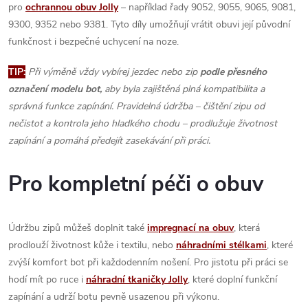
pro
ochrannou obuv Jolly
– například řady 9052, 9055, 9065, 9081,
9300, 9352 nebo 9381. Tyto díly umožňují vrátit obuvi její původní
funkčnost i bezpečné uchycení na noze.
TIP:
Při výměně vždy vybírej jezdec nebo zip
podle přesného
označení modelu bot,
aby byla zajištěná plná kompatibilita a
správná funkce zapínání. Pravidelná údržba – čištění zipu od
nečistot a kontrola jeho hladkého chodu – prodlužuje životnost
zapínání a pomáhá předejít zasekávání při práci.
Pro kompletní péči o obuv
Údržbu zipů můžeš doplnit také
impregnací na obuv
, která
prodlouží životnost kůže i textilu, nebo
náhradními stélkami
, které
zvýší komfort bot při každodenním nošení. Pro jistotu při práci se
hodí mít po ruce i
náhradní tkaničky Jolly
, které doplní funkční
zapínání a udrží botu pevně usazenou při výkonu.