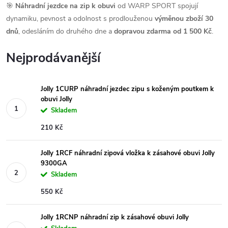
🎯
Náhradní jezdce na zip k obuvi
od WARP SPORT spojují
dynamiku, pevnost a odolnost s prodlouženou
výměnou zboží 30
dnů
, odesláním do druhého dne a
dopravou zdarma od 1 500 Kč
.
Nejprodávanější
Jolly 1CURP náhradní jezdec zipu s koženým poutkem k
obuvi Jolly
Skladem
210 Kč
Jolly 1RCF náhradní zipová vložka k zásahové obuvi Jolly
9300GA
Skladem
550 Kč
Jolly 1RCNP náhradní zip k zásahové obuvi Jolly