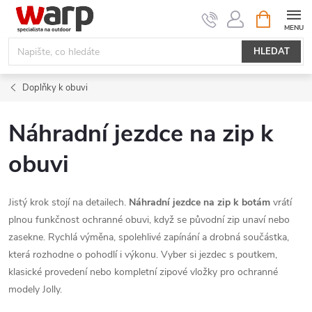
Přejít
NÁKUPNÍ
KOŠÍK
na
obsah
HLEDAT
Doplňky k obuvi
Náhradní jezdce na zip k
obuvi
Jistý krok stojí na detailech.
Náhradní jezdce na zip
k botám
vrátí
plnou funkčnost ochranné obuvi, když se původní zip unaví nebo
zasekne. Rychlá výměna, spolehlivé zapínání a drobná součástka,
která rozhodne o pohodlí i výkonu. Vyber si jezdec s poutkem,
klasické provedení nebo kompletní zipové vložky pro ochranné
modely Jolly.