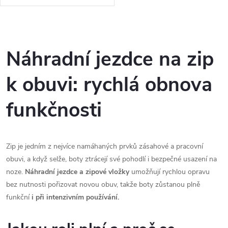
doprodej.
O
v
Náhradní jezdce na zip
l
k obuvi: rychlá obnova
á
funkčnosti
d
a
Zip je jedním z nejvíce namáhaných prvků zásahové a pracovní
c
obuvi, a když selže, boty ztrácejí své pohodlí i bezpečné usazení na
noze.
Náhradní jezdce a zipové vložky
umožňují rychlou opravu
í
bez nutnosti pořizovat novou obuv, takže boty zůstanou plně
p
funkční
i při intenzivním používání.
r