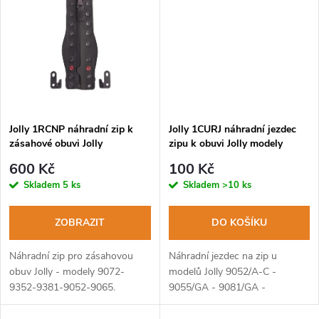
t
t
ů
ů
Jolly 1RCNP náhradní zip k
Jolly 1CURJ náhradní jezdec
zásahové obuvi Jolly
zipu k obuvi Jolly modely
9052-55-65-81
600 Kč
100 Kč
Skladem
5 ks
Skladem
>10 ks
ZOBRAZIT
DO KOŠÍKU
Náhradní zip pro zásahovou
Náhradní jezdec na zip u
obuv Jolly - modely 9072-
modelů Jolly 9052/A-C -
9352-9381-9052-9065.
9055/GA - 9081/GA -
9065/GA.