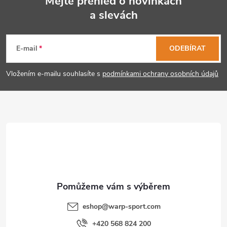
Mějte přehled o novinkách
a slevách
Z
á
E-mail
ODEBÍRAT
p
Vložením e-mailu souhlasíte s
podmínkami ochrany osobních údajů
a
t
í
eshop
@
warp-sport.com
+420 568 824 200