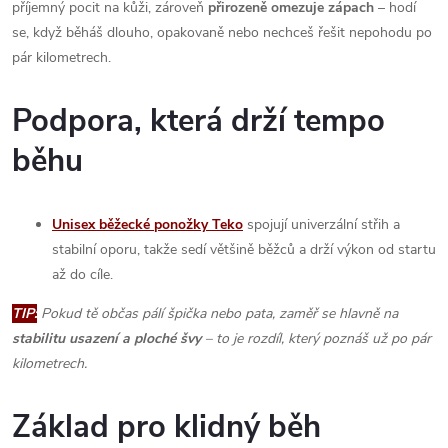
příjemný pocit na kůži, zároveň
přirozeně omezuje zápach
– hodí
se, když běháš dlouho, opakovaně nebo nechceš řešit nepohodu po
pár kilometrech.
Podpora, která drží tempo
běhu
Unisex běžecké ponožky Teko
spojují univerzální střih a
stabilní oporu, takže sedí většině běžců a drží výkon od startu
až do cíle.
TIP:
Pokud tě občas pálí špička nebo pata, zaměř se hlavně na
stabilitu usazení a ploché švy
– to je rozdíl, který poznáš už po pár
kilometrech.
Základ pro klidný běh