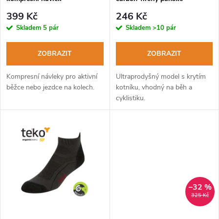
p
cyklistické ponožky
r
399 Kč
246 Kč
r
Skladem
5 pár
Skladem
>10 pár
o
o
ZOBRAZIT
ZOBRAZIT
d
d
Kompresní návleky pro aktivní
Ultraprodyšný model s krytím
u
běžce nebo jezdce na kolech.
kotníku, vhodný na běh a
cyklistiku.
u
k
k
t
t
ů
ů
–32 %
325 Kč