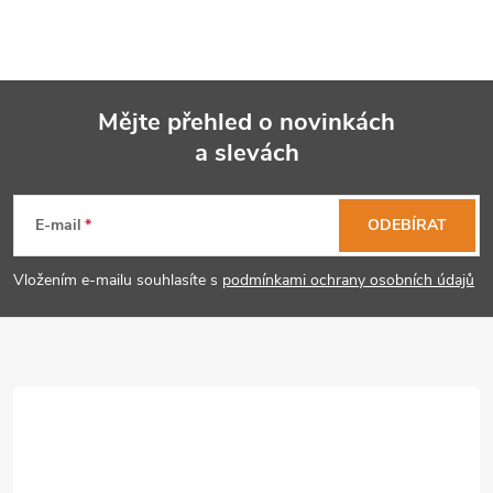
Mějte přehled o novinkách
a slevách
Z
á
E-mail
ODEBÍRAT
p
Vložením e-mailu souhlasíte s
podmínkami ochrany osobních údajů
a
t
í