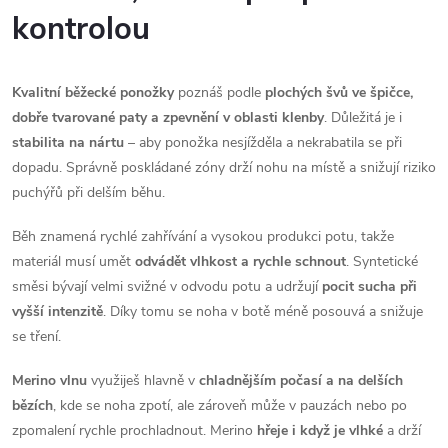
v
kontrolou
k
y
Kvalitní běžecké ponožky
poznáš podle
plochých švů ve špičce,
dobře tvarované paty a zpevnění v oblasti klenby
. Důležitá je i
v
stabilita na nártu
– aby ponožka nesjížděla a nekrabatila se při
ý
dopadu. Správně poskládané zóny drží nohu na místě a snižují riziko
puchýřů při delším běhu.
p
Běh znamená rychlé zahřívání a vysokou produkci potu, takže
i
materiál musí umět
odvádět vlhkost a rychle schnout
. Syntetické
s
směsi bývají velmi svižné v odvodu potu a udržují
pocit sucha při
vyšší intenzitě
. Díky tomu se noha v botě méně posouvá a snižuje
u
se tření.
Merino vlnu
využiješ hlavně v
chladnějším počasí a na delších
bězích
, kde se noha zpotí, ale zároveň může v pauzách nebo po
zpomalení rychle prochladnout. Merino
hřeje i když je vlhké
a drží