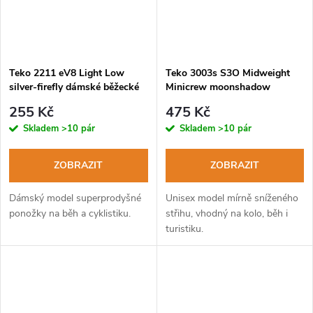
Teko 2211 eV8 Light Low
Teko 3003s S3O Midweight
silver-firefly dámské běžecké
Minicrew moonshadow
ponožky
turistické ponožky
255 Kč
475 Kč
Skladem
>10 pár
Skladem
>10 pár
ZOBRAZIT
ZOBRAZIT
Dámský model superprodyšné
Unisex model mírně sníženého
ponožky na běh a cyklistiku.
střihu, vhodný na kolo, běh i
turistiku.