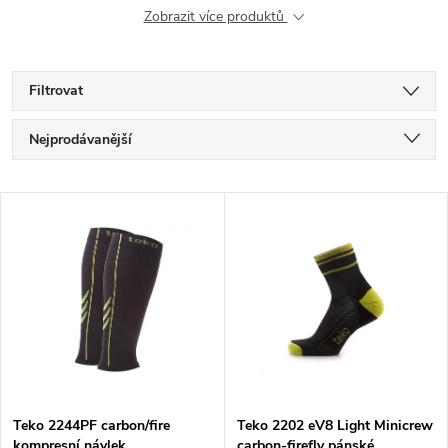
Zobrazit více produktů
Filtrovat
Ř
Nejprodávanější
a
Nejlevnější
V
Nejdražší
z
ý
Abecedně
e
p
n
i
í
s
p
Teko 2244PF carbon/fire
Teko 2202 eV8 Light Minicrew
kompresní návlek
carbon-firefly pánské