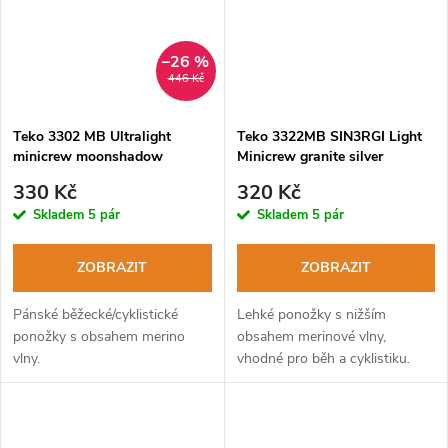
–26 %
446 Kč
Teko 3302 MB Ultralight
Teko 3322MB SIN3RGI Light
minicrew moonshadow
Minicrew granite silver
pánské běžecké ponožky
dámské běžecké ponožky
330 Kč
320 Kč
Skladem
5 pár
Skladem
5 pár
ZOBRAZIT
ZOBRAZIT
Pánské běžecké/cyklistické
Lehké ponožky s nižším
ponožky s obsahem merino
obsahem merinové vlny,
vlny.
vhodné pro běh a cyklistiku.