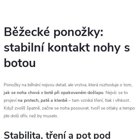
O
v
Běžecké ponožky:
l
stabilní kontakt nohy s
á
botou
d
a
Ponožky na běhání nejsou detail, ale vrstva, která rozhoduje o tom,
c
jak se noha chová v botě při opakovaném došlapu
. Nejvíc se to
projeví
na prstech, patě a klenbě
– tam vzniká tření, tlak i vlhkost.
í
Když zvolíš špatně, začne se noha posouvat, tvoří se otlaky a tempo
p
jde dolů dřív, než by muselo.
r
Stabilita, tření a pot pod