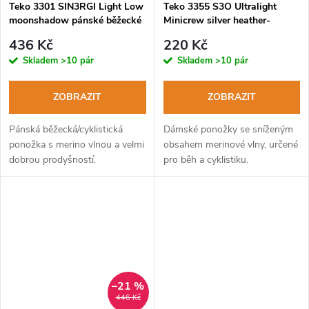
Teko 3301 SIN3RGI Light Low
Teko 3355 S3O Ultralight
moonshadow pánské běžecké
Minicrew silver heather-
ponožky
natural dámské běžecké
436 Kč
220 Kč
ponožky
Skladem
>10 pár
Skladem
>10 pár
ZOBRAZIT
ZOBRAZIT
Pánská běžecká/cyklistická
Dámské ponožky se sníženým
ponožka s merino vlnou a velmi
obsahem merinové vlny, určené
dobrou prodyšností.
pro běh a cyklistiku.
–21 %
446 Kč