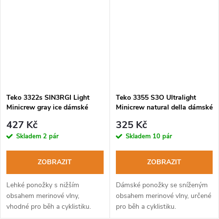
Teko 3322s SIN3RGI Light
Teko 3355 S3O Ultralight
Minicrew gray ice dámské
Minicrew natural della dámské
cyklistické ponožky
běžecké ponožky
427 Kč
325 Kč
Skladem
2 pár
Skladem
10 pár
ZOBRAZIT
ZOBRAZIT
Lehké ponožky s nižším
Dámské ponožky se sníženým
obsahem merinové vlny,
obsahem merinové vlny, určené
vhodné pro běh a cyklistiku.
pro běh a cyklistiku.