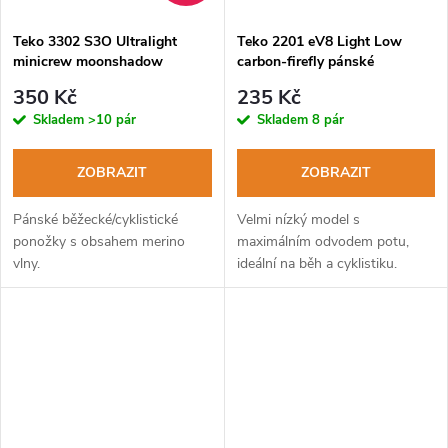
Teko 3302 S3O Ultralight
Teko 2201 eV8 Light Low
minicrew moonshadow
carbon-firefly pánské
pánské běžecké ponožky
cyklistické ponožky
350 Kč
235 Kč
Skladem
>10 pár
Skladem
8 pár
ZOBRAZIT
ZOBRAZIT
Pánské běžecké/cyklistické
Velmi nízký model s
ponožky s obsahem merino
maximálním odvodem potu,
vlny.
ideální na běh a cyklistiku.