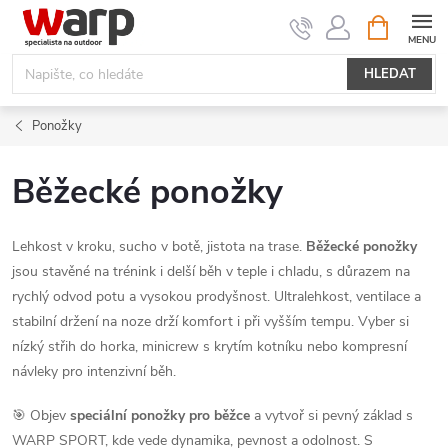
Přejít
NÁKUPNÍ
KOŠÍK
na
obsah
HLEDAT
Ponožky
Běžecké ponožky
Lehkost v kroku, sucho v botě, jistota na trase.
Běžecké ponožky
jsou stavěné na trénink i delší běh v teple i chladu, s důrazem na
rychlý odvod potu a vysokou prodyšnost. Ultralehkost, ventilace a
stabilní držení na noze drží komfort i při vyšším tempu. Vyber si
nízký střih do horka, minicrew s krytím kotníku nebo kompresní
návleky pro intenzivní běh.
🎯 Objev
speciální ponožky pro běžce
a vytvoř si pevný základ s
WARP SPORT, kde vede dynamika, pevnost a odolnost. S