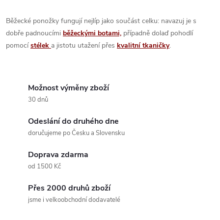
Běžecké ponožky fungují nejlíp jako součást celku: navazuj je s
dobře padnoucími
běžeckými botami,
případně dolaď pohodlí
pomocí
stélek
a jistotu utažení přes
kvalitní tkaničky
.
Možnost výměny zboží
30 dnů
Odeslání do druhého dne
doručujeme po Česku a Slovensku
Doprava zdarma
od 1500 Kč
Přes 2000 druhů zboží
jsme i velkoobchodní dodavatelé