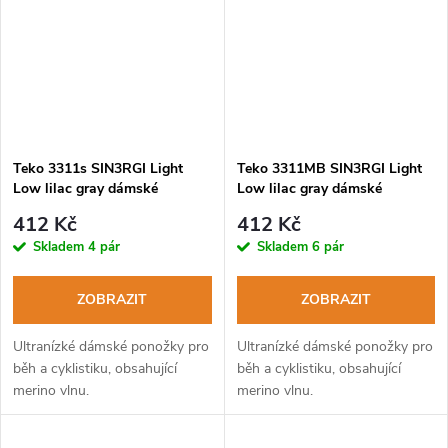
Teko 3311s SIN3RGI Light
Teko 3311MB SIN3RGI Light
Low lilac gray dámské
Low lilac gray dámské
běžecké ponožky
běžecké ponožky
412 Kč
412 Kč
Skladem
4 pár
Skladem
6 pár
ZOBRAZIT
ZOBRAZIT
Ultranízké dámské ponožky pro
Ultranízké dámské ponožky pro
běh a cyklistiku, obsahující
běh a cyklistiku, obsahující
merino vlnu.
merino vlnu.