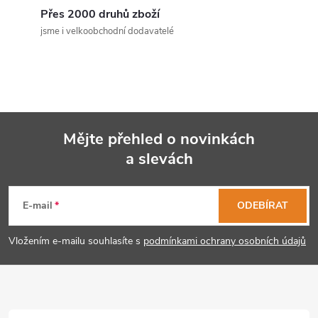
Přes 2000 druhů zboží
jsme i velkoobchodní dodavatelé
Mějte přehled o novinkách
a slevách
Z
á
E-mail
ODEBÍRAT
p
Vložením e-mailu souhlasíte s
podmínkami ochrany osobních údajů
a
t