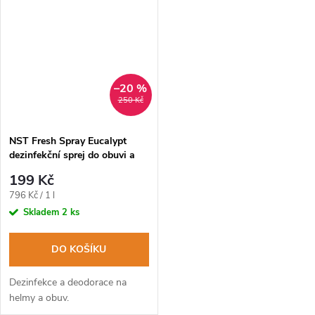
–20 %
250 Kč
NST Fresh Spray Eucalypt
dezinfekční sprej do obuvi a
přileb 250ml
199 Kč
Měrná
796 Kč / 1 l
cena:
Skladem
2 ks
DO KOŠÍKU
Dezinfekce a deodorace na
helmy a obuv.