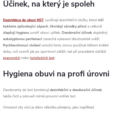
v
Účinek, na který je spoleh
k
Dezinfekce do obuvi NST
využívají dezinfekční složky, které
ničí
y
bakterie způsobující zápach
,
likvidují zárodky plísní
a celkově
v
zlepšují hygienu
uvnitř obuvi i přileb.
Deodorační účinek
doplněný
eukalyptovou parfemací
zanechá vybavení dlouhodobě svěží.
ý
Rychleschnoucí složení
umožní boty znovu používat během krátké
p
doby, což oceníš jak po sportovní zátěži, tak při pravidelné údržbě
pracovních
nebo
turistických bot
.
i
s
Hygiena obuvi na profi úrovni
u
Deodoranty do bot kombinují
dezinfekční a deodorační účinek
,
takže čistí a zároveň mírně provoní vnitřek bot.
Omezení síly vůní je dáno několika předpisy, jako například :