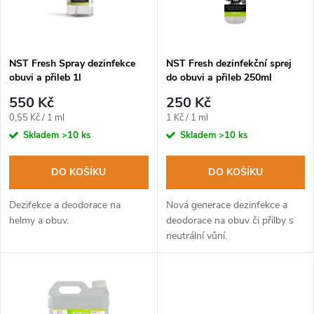
n
i
í
s
p
NST Fresh Spray dezinfekce
NST Fresh dezinfekční sprej
obuvi a přileb 1l
do obuvi a přileb 250ml
p
r
550 Kč
250 Kč
r
Měrná
Měrná
0,55 Kč / 1 ml
1 Kč / 1 ml
o
cena:
cena:
Skladem
>10 ks
Skladem
>10 ks
o
d
DO KOŠÍKU
DO KOŠÍKU
d
u
Dezifekce a deodorace na
Nová generace dezinfekce a
u
helmy a obuv.
deodorace na obuv či přilby s
neutrální vůní.
k
k
t
t