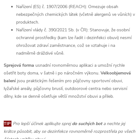
Nařízení (ES) č. 1907/2006 (REACH):
Omezuje obsah
nebezpečných chemických látek (včetně alergenů ve vůních) v
produktech.
Nařízení vlády č. 390/2021 Sb. (v ČR):
Stanovuje, že osobní
ochranné prostředky (kam lze řadit i dezinfekci obuvi) nesmí
ohrožovat zdraví zaměstnance, což se vztahuje i na
nadměrně dráždivé vůně.
Sprejová forma
usnadní rovnoměrnou aplikaci a umožní rychle
ošetřit boty doma, v šatně i po náročném výkonu.
Velkoobjemová
balení
jsou praktickým řešením pro půjčovny sportovní obuvi,
lyžařské areály, půjčovny bruslí, outdoorové centra nebo servisní
dílny, kde se denně ošetřuje větší množství obuvi a přileb.
TIP:
Pro lepší účinek aplikujte sprej
do suchých bot
a nechte jej
krátce působit, aby se dezinfekce rovnoměrně rozprostřela po všech