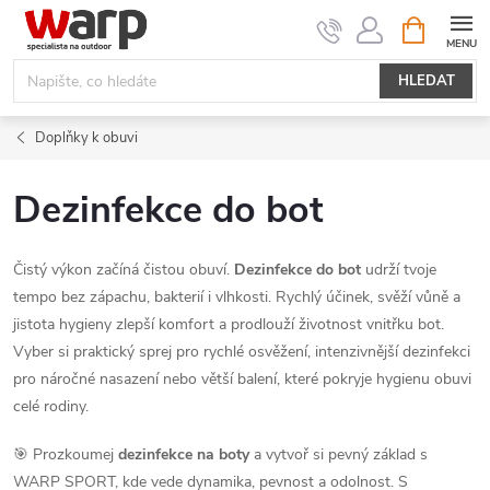
Přejít
NÁKUPNÍ
KOŠÍK
na
obsah
HLEDAT
Doplňky k obuvi
Dezinfekce do bot
Čistý výkon začíná čistou obuví.
Dezinfekce do bot
udrží tvoje
tempo bez zápachu, bakterií i vlhkosti. Rychlý účinek, svěží vůně a
jistota hygieny zlepší komfort a prodlouží životnost vnitřku bot.
Vyber si praktický sprej pro rychlé osvěžení, intenzivnější dezinfekci
pro náročné nasazení nebo větší balení, které pokryje hygienu obuvi
celé rodiny.
🎯 Prozkoumej
dezinfekce na boty
a vytvoř si pevný základ s
WARP SPORT, kde vede dynamika, pevnost a odolnost. S