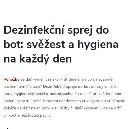
O
v
Dezinfekční sprej do
l
bot: svěžest a hygiena
á
na každý den
d
a
Ponožky
se dají vyměnit i několikrát denně, ale co s nevábným
c
pachem uvnitř obuvi?
Dezinfekční spreje do bot
udržují vnitřek
obuvi
hygienický, svěží a bez zápachu
. To oceníš při každodenním
í
nošení, sportu i práci. Moderní deodorace s eukalyptovou vůní navíc
p
dokáže osvěžit nejen boty, ale i přilby či další vybavení, kde se drží
vlhkost a nežádoucí pachy.
r