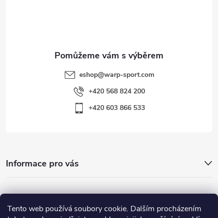
í
eshop
@
warp-sport.com
+420 568 824 200
+420 603 866 533
Informace pro vás
Nejhledanější
Tento web používá soubory cookie. Dalším procházením