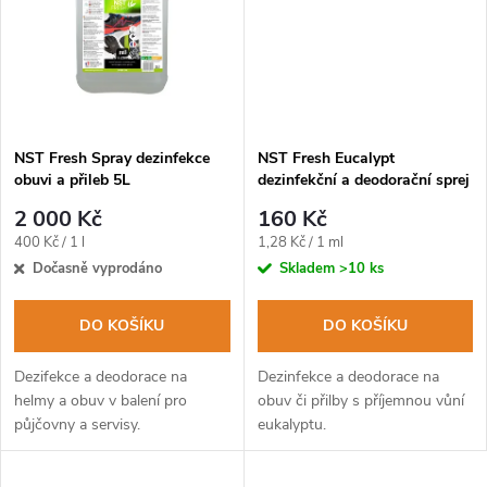
ů
ů
NST Fresh Spray dezinfekce
NST Fresh Eucalypt
obuvi a přileb 5L
dezinfekční a deodorační sprej
na obuv a oblečení 125ml
2 000 Kč
160 Kč
Měrná
Měrná
400 Kč / 1 l
1,28 Kč / 1 ml
cena:
cena:
Dočasně vyprodáno
Skladem
>10 ks
DO KOŠÍKU
DO KOŠÍKU
Dezifekce a deodorace na
Dezinfekce a deodorace na
helmy a obuv v balení pro
obuv či přilby s příjemnou vůní
půjčovny a servisy.
eukalyptu.