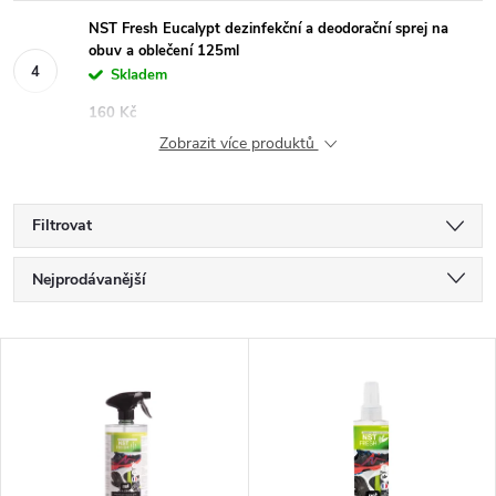
NST Fresh Eucalypt dezinfekční a deodorační sprej na
obuv a oblečení 125ml
Skladem
160 Kč
Zobrazit více produktů
Filtrovat
Ř
Nejprodávanější
a
Nejlevnější
V
Nejdražší
z
ý
Abecedně
e
p