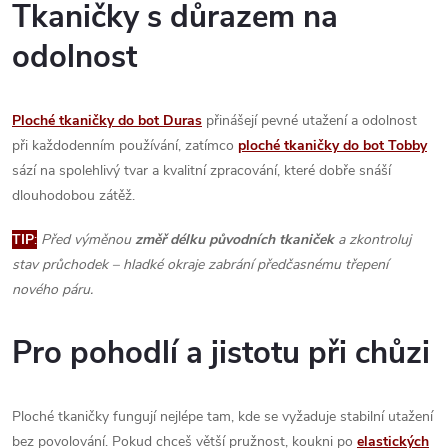
Tkaničky s důrazem na
odolnost
Ploché tkaničky do bot Duras
přinášejí pevné utažení a odolnost
při každodenním používání, zatímco
ploché tkaničky do bot Tobby
sází na spolehlivý tvar a kvalitní zpracování, které dobře snáší
dlouhodobou zátěž.
TIP
:
Před výměnou
změř délku původních tkaniček
a zkontroluj
stav průchodek – hladké okraje zabrání předčasnému třepení
nového páru.
Pro pohodlí a jistotu při chůzi
Ploché tkaničky fungují nejlépe tam, kde se vyžaduje stabilní utažení
bez povolování. Pokud chceš větší pružnost, koukni po
elastických