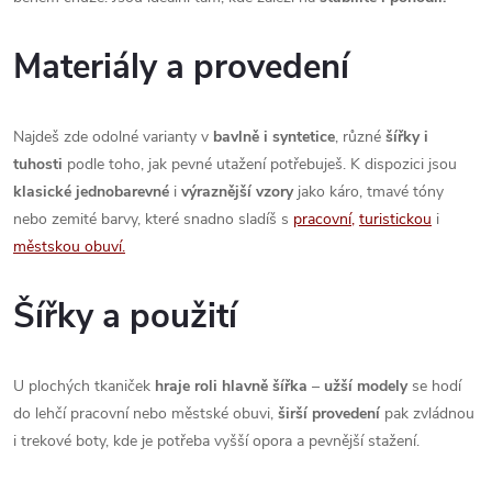
k
Materiály a provedení
y
v
Najdeš zde odolné varianty v
bavlně i syntetice
, různé
šířky i
ý
tuhosti
podle toho, jak pevné utažení potřebuješ. K dispozici jsou
klasické jednobarevné
i
výraznější vzory
jako káro, tmavé tóny
p
nebo zemité barvy, které snadno sladíš s
pracovní,
turistickou
i
i
městskou obuví.
s
Šířky a použití
u
U plochých tkaniček
hraje roli hlavně šířka
–
užší modely
se hodí
do lehčí pracovní nebo městské obuvi,
širší provedení
pak zvládnou
i trekové boty, kde je potřeba vyšší opora a pevnější stažení.