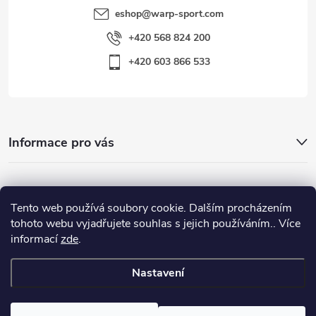
eshop
@
warp-sport.com
+420 568 824 200
+420 603 866 533
Informace pro vás
Nejhledanější
Tento web používá soubory cookie. Dalším procházením
tohoto webu vyjadřujete souhlas s jejich používáním.. Více
informací
zde
.
Důležité odkazy
Nastavení
Copyright 2026
Warp-Sport.com
. Všechna práva vyhrazena.