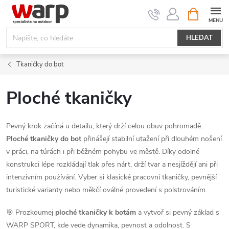
Přejít
NÁKUPNÍ
KOŠÍK
na
obsah
HLEDAT
Tkaničky do bot
Ploché tkaničky
Pevný krok začíná u detailu, který drží celou obuv pohromadě.
Ploché tkaničky do bot
přinášejí stabilní utažení při dlouhém nošení
v práci, na túrách i při běžném pohybu ve městě. Díky odolné
konstrukci lépe rozkládají tlak přes nárt, drží tvar a nesjíždějí ani při
intenzivním používání. Vyber si klasické pracovní tkaničky, pevnější
turistické varianty nebo měkčí oválné provedení s polstrováním.
🎯 Prozkoumej
ploché
tkaničky k botám
a vytvoř si pevný základ s
WARP SPORT, kde vede dynamika, pevnost a odolnost. S