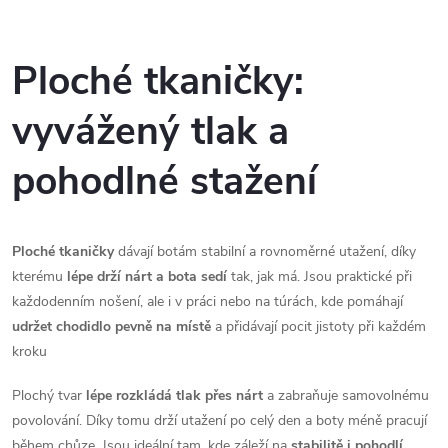
O
v
Ploché tkaničky:
l
vyvážený tlak a
á
pohodlné stažení
d
a
Ploché tkaničky
dávají botám stabilní a rovnoměrné utažení, díky
c
kterému
lépe drží nárt a bota sedí
tak, jak má. Jsou praktické při
každodenním nošení, ale i v práci nebo na túrách, kde pomáhají
í
udržet chodidlo pevně na místě
a přidávají pocit jistoty při každém
p
kroku
r
Plochý tvar
lépe rozkládá tlak přes nárt
a zabraňuje samovolnému
povolování. Díky tomu drží utažení po celý den a boty méně pracují
v
během chůze. Jsou ideální tam, kde záleží na
stabilitě i pohodlí.