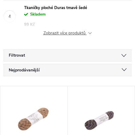
Tkaničky ploché Duras tmavě šedé
Skladem
99 Kč
Zobrazit více produktů
Filtrovat
Ř
Nejprodávanější
a
Nejlevnější
V
Nejdražší
z
ý
Abecedně
e
p
n