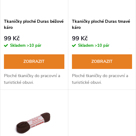
i
í
s
p
Tkaničky ploché Duras béžové
Tkaničky ploché Duras tmavé
káro
káro
p
r
99 Kč
99 Kč
r
Skladem
>10 pár
Skladem
>10 pár
o
o
ZOBRAZIT
ZOBRAZIT
d
d
Ploché tkaničky do pracovní a
Ploché tkaničky do pracovní a
u
turistické obuvi.
turistické obuvi.
u
k
k
t
t
ů