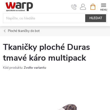
Přejít
NÁKUPNÍ
KOŠÍK
na
obsah
HLEDAT
Ploché tkaničky do bot
Tkaničky ploché Duras
tmavé káro multipack
Kód produktu:
Zvolte variantu