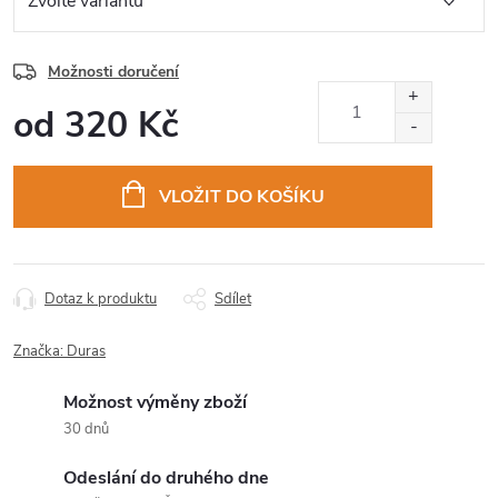
Možnosti doručení
od
320 Kč
Měrná
cena:
VLOŽIT DO KOŠÍKU
Dotaz k produktu
Sdílet
Značka:
Duras
Možnost výměny zboží
30 dnů
Odeslání do druhého dne