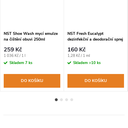
NST Shoe Wash mycí emulze
NST Fresh Eucalypt
na čištění obuvi 250ml
dezinfekční a deodorační sprej
na obuv a oblečení 125ml
259 Kč
160 Kč
Měrná
Měrná
1 036 Kč / 1 l
1,28 Kč / 1 ml
cena:
cena:
Skladem
7 ks
Skladem
>10 ks
DO KOŠÍKU
DO KOŠÍKU