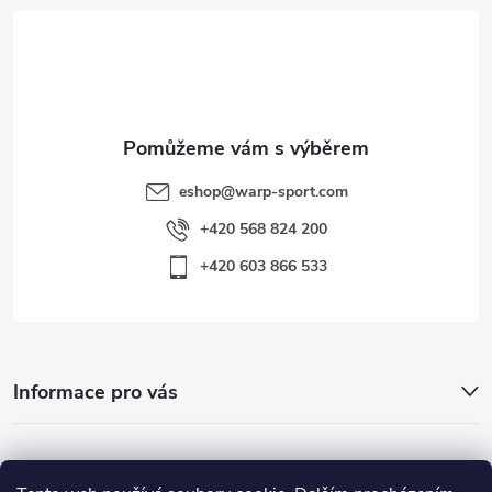
t
í
eshop
@
warp-sport.com
+420 568 824 200
+420 603 866 533
Informace pro vás
Nejhledanější