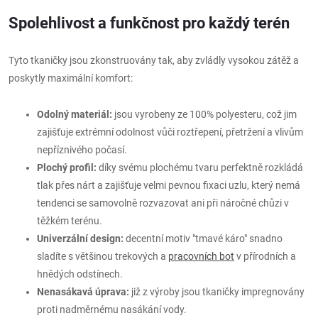
Spolehlivost a funkčnost pro každý terén
Tyto tkaničky jsou zkonstruovány tak, aby zvládly vysokou zátěž a
poskytly maximální komfort:
Odolný materiál:
jsou vyrobeny ze 100% polyesteru, což jim
zajišťuje extrémní odolnost vůči roztřepení, přetržení a vlivům
nepříznivého počasí.
Plochý profil:
díky svému plochému tvaru perfektně rozkládá
tlak přes nárt a zajišťuje velmi pevnou fixaci uzlu, který nemá
tendenci se samovolně rozvazovat ani při náročné chůzi v
těžkém terénu.
Univerzální design:
decentní motiv "tmavé káro" snadno
sladíte s většinou trekových a
pracovních bot
v přírodních a
hnědých odstínech.
Nenasákavá úprava:
již z výroby jsou tkaničky impregnovány
proti nadměrnému nasákání vody.