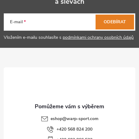
a slevách
Z
á
E-mail
ODEBÍRAT
p
Vložením e-mailu souhlasíte s
podmínkami ochrany osobních údajů
a
t
í
eshop
@
warp-sport.com
+420 568 824 200