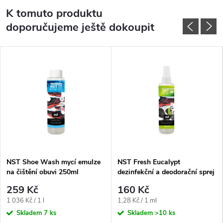
K tomuto produktu
doporučujeme ještě dokoupit
NST Shoe Wash mycí emulze
NST Fresh Eucalypt
na čištění obuvi 250ml
dezinfekční a deodorační sprej
na obuv a oblečení 125ml
259 Kč
160 Kč
Měrná
Měrná
1 036 Kč / 1 l
1,28 Kč / 1 ml
cena:
cena:
Skladem
7 ks
Skladem
>10 ks