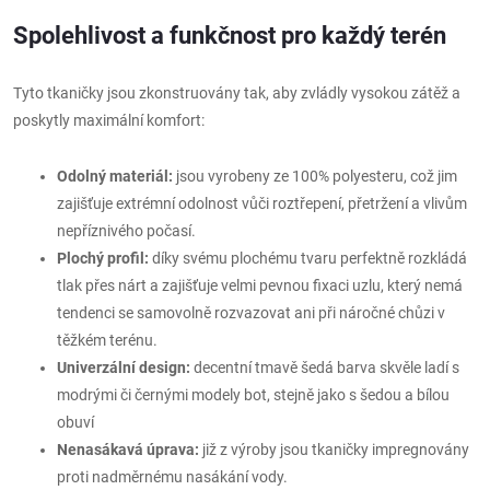
Spolehlivost a funkčnost pro každý terén
Tyto tkaničky jsou zkonstruovány tak, aby zvládly vysokou zátěž a
poskytly maximální komfort:
Odolný materiál:
jsou vyrobeny ze 100% polyesteru, což jim
zajišťuje extrémní odolnost vůči roztřepení, přetržení a vlivům
nepříznivého počasí.
Plochý profil:
díky svému plochému tvaru perfektně rozkládá
tlak přes nárt a zajišťuje velmi pevnou fixaci uzlu, který nemá
tendenci se samovolně rozvazovat ani při náročné chůzi v
těžkém terénu.
Univerzální design:
decentní tmavě šedá barva skvěle ladí s
modrými či černými modely bot, stejně jako s šedou a bílou
obuví
Nenasákavá úprava:
již z výroby jsou tkaničky impregnovány
proti nadměrnému nasákání vody.