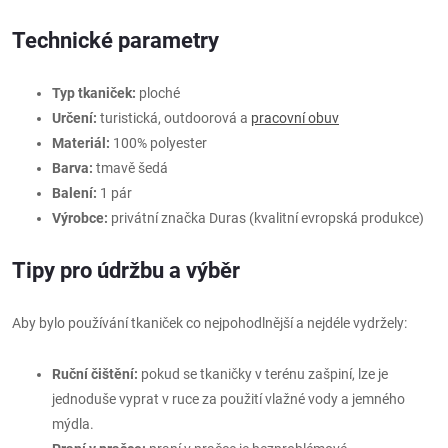
Technické parametry
Typ tkaniček:
ploché
Určení:
turistická, outdoorová a
pracovní obuv
Materiál:
100% polyester
Barva:
tmavě šedá
Balení:
1 pár
Výrobce:
privátní značka Duras (kvalitní evropská produkce)
Tipy pro údržbu a výběr
Aby bylo používání tkaniček co nejpohodlnější a nejdéle vydržely:
Ruční čištění:
pokud se tkaničky v terénu zašpiní, lze je
jednoduše vyprat v ruce za použití vlažné vody a jemného
mýdla.