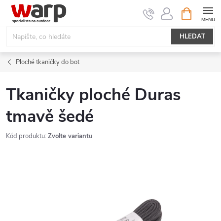
Přejít
NÁKUPNÍ
KOŠÍK
na
obsah
HLEDAT
Ploché tkaničky do bot
Tkaničky ploché Duras
tmavě šedé
Kód produktu:
Zvolte variantu