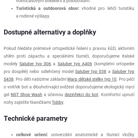
volnočasovým sneakers a polobotkám.
Turistická a outdoorová obuv:
vhodné pro lehčí turistiku
a rodinné výšlapy.
Dostupné alternativy a doplňky
Pokud hledáte prémiové ortopedické řešení s pravou kůží, aktivním
uhlím proti zápachu a speciálními tlumiči, doporučujeme italské
modely
Saluber typ 006
a
Saluber typ A406
(kompletní ortopedie
pro dospělé) nebo odlehčený model
Saluber typ 038
a
Saluber typ
S438
. Pro děti nabízíme základní
Warp dětské stélky typ 10
. Pro péči
o vnitřek bot a dlouhotrvající svěžest doporučujeme ekologický mycí
gel
NST Shoe Wash
a účinnou
dezinfekci do bot
. Komfortní upnutí
nohy zajistíte tkaničkami
Tobby
.
Technické parametry
celkové určení:
univerzální anatomické a tlumicí vložky