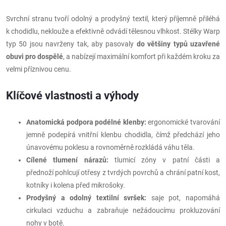
Svrchní stranu tvoří odolný a prodyšný textil, který příjemně přiléhá
k chodidlu, neklouže a efektivně odvádí tělesnou vlhkost. Stélky Warp
typ 50 jsou navrženy tak, aby pasovaly
do většiny typů uzavřené
obuvi pro dospělé
, a nabízejí maximální komfort při každém kroku za
velmi příznivou cenu.
Klíčové vlastnosti a výhody
Anatomická podpora podélné klenby:
ergonomické tvarování
jemně podepírá vnitřní klenbu chodidla, čímž předchází jeho
únavovému poklesu a rovnoměrně rozkládá váhu těla.
Cílené tlumení nárazů:
tlumicí zóny v patní části a
přednoží pohlcují otřesy z tvrdých povrchů a chrání patní kost,
kotníky i kolena před mikrošoky.
Prodyšný a odolný textilní svršek:
saje pot, napomáhá
cirkulaci vzduchu a zabraňuje nežádoucímu prokluzování
nohy v botě.