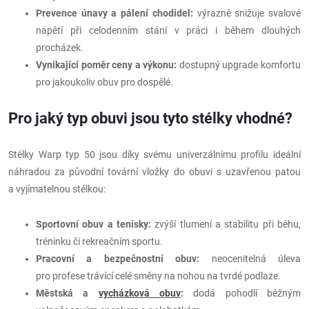
Prevence únavy a pálení chodidel:
výrazně snižuje svalové
napětí při celodenním stání v práci i během dlouhých
procházek.
Vynikající poměr ceny a výkonu:
dostupný upgrade komfortu
pro jakoukoliv obuv pro dospělé.
Pro jaký typ obuvi jsou tyto stélky vhodné?
Stélky Warp typ 50 jsou díky svému univerzálnímu profilu ideální
náhradou za původní tovární vložky do obuvi s uzavřenou patou
a vyjímatelnou stélkou:
Sportovní obuv a tenisky:
zvýší tlumení a stabilitu při běhu,
tréninku či rekreačním sportu.
Pracovní a bezpečnostní obuv:
neocenitelná úleva
pro profese trávící celé směny na nohou na tvrdé podlaze.
Městská a
vycházková obuv
:
dodá pohodlí běžným