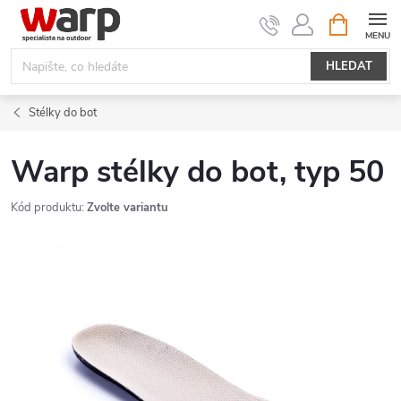
Přejít
NÁKUPNÍ
KOŠÍK
na
obsah
HLEDAT
Stélky do bot
Warp stélky do bot, typ 50
Kód produktu:
Zvolte variantu