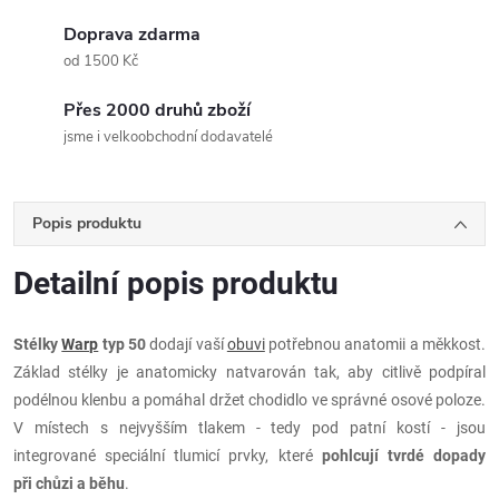
Doprava zdarma
od 1500 Kč
Přes 2000 druhů zboží
jsme i velkoobchodní dodavatelé
Popis produktu
Detailní popis produktu
Stélky
Warp
typ 50
dodají vaší
obuvi
potřebnou anatomii a měkkost.
Základ stélky je anatomicky natvarován tak, aby citlivě podpíral
podélnou klenbu a pomáhal držet chodidlo ve správné osové poloze.
V místech s nejvyšším tlakem - tedy pod patní kostí - jsou
integrované speciální tlumicí prvky, které
pohlcují tvrdé dopady
při chůzi a běhu
.