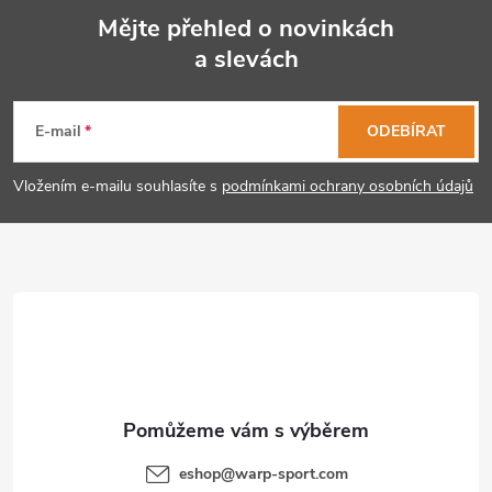
Mějte přehled o novinkách
a slevách
Z
á
E-mail
ODEBÍRAT
p
Vložením e-mailu souhlasíte s
podmínkami ochrany osobních údajů
a
t
í
eshop
@
warp-sport.com