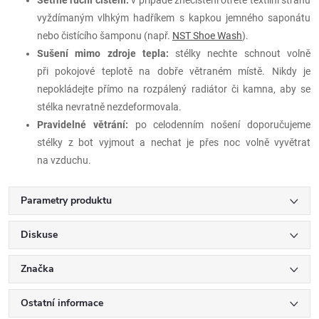
vyždímaným vlhkým hadříkem s kapkou jemného saponátu
nebo čistícího šamponu (např.
NST Shoe Wash
).
Sušení mimo zdroje tepla:
stélky nechte schnout volně
při pokojové teplotě na dobře větraném místě. Nikdy je
nepokládejte přímo na rozpálený radiátor či kamna, aby se
stélka nevratně nezdeformovala.
Pravidelné větrání:
po celodenním nošení doporučujeme
stélky z bot vyjmout a nechat je přes noc volně vyvětrat
na vzduchu.
Parametry produktu
Diskuse
Značka
Ostatní informace