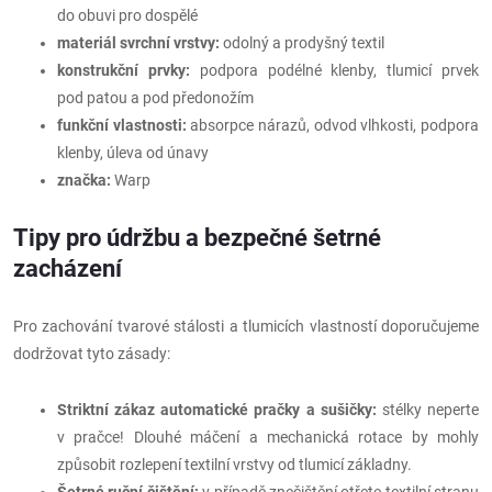
do obuvi pro dospělé
materiál svrchní vrstvy:
odolný a prodyšný textil
konstrukční prvky:
podpora podélné klenby, tlumicí prvek
pod patou a pod předonožím
funkční vlastnosti:
absorpce nárazů, odvod vlhkosti, podpora
klenby, úleva od únavy
značka:
Warp
Tipy pro údržbu a bezpečné šetrné
zacházení
Pro zachování tvarové stálosti a tlumicích vlastností doporučujeme
dodržovat tyto zásady:
Striktní zákaz automatické pračky a sušičky:
stélky neperte
v pračce! Dlouhé máčení a mechanická rotace by mohly
způsobit rozlepení textilní vrstvy od tlumicí základny.
Šetrné ruční čištění:
v případě znečištění otřete textilní stranu