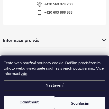
+420 568 824 200
+420 603 866 533
Informace pro vás
Nejhledanější
Tento web používá soubory cookie. Dalším procházením
tohoto webu vyjadřujete souhlas s jejich používáním.. Více
informací
zde
.
Důležité odkazy
Nastavení
Copyright 2026
Warp-Sport.com
. Všechna práva vyhrazena.
Odmítnout
Souhlasím
Vytvořil Shoptet