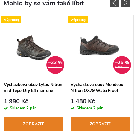
Výprodej
Výprodej
–23 %
–25 %
2 590 Kč
1 990 Kč
Vycházková obuv Lytos Nitron
Vycházková obuv Mondeox
mid TeporDry 84 marrone
Nitron OX79 WaterProof
marrone
1 990 Kč
1 480 Kč
Skladem
2 pár
Skladem
2 pár
ZOBRAZIT
ZOBRAZIT