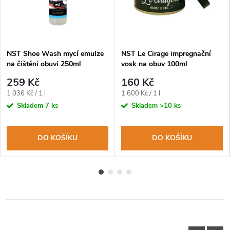
NST Shoe Wash mycí emulze
NST Le Cirage impregnační
na čištění obuvi 250ml
vosk na obuv 100ml
259 Kč
160 Kč
Měrná
Měrná
1 036 Kč / 1 l
1 600 Kč / 1 l
cena:
cena:
Skladem
7 ks
Skladem
>10 ks
DO KOŠÍKU
DO KOŠÍKU