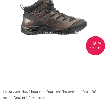
–18 %
1 990 Kč
Lehká vycházková
bota do města
i lehkého terénu, tříčtvrteční
model.
Detailní informace