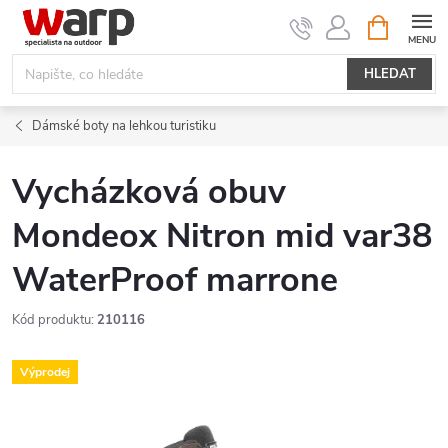
Přejít
NÁKUPNÍ
KOŠÍK
na
obsah
HLEDAT
Dámské boty na lehkou turistiku
Vycházková obuv
Mondeox Nitron mid var38
WaterProof marrone
Kód produktu:
210116
Výprodej