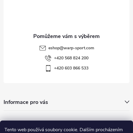
t
í
eshop
@
warp-sport.com
+420 568 824 200
+420 603 866 533
Informace pro vás
Nejhledanější
Tento web používá soubory cookie. Dalším procházením