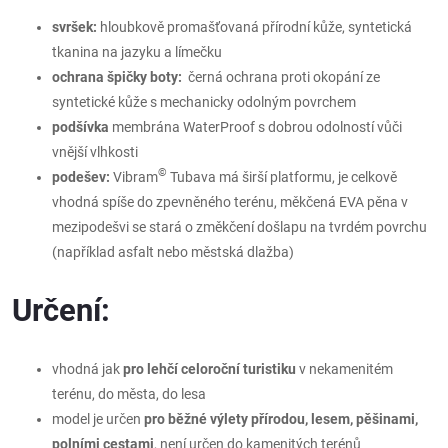
svršek:
hloubkově promašťovaná přírodní kůže, syntetická
tkanina na jazyku a límečku
ochrana špičky boty:
černá ochrana proti okopání ze
syntetické kůže s mechanicky odolným povrchem
podšívka
membrána WaterProof
s dobrou odolností vůči
vnější vlhkosti
©
podešev:
Vibram
Tubava
má širší platformu, je celkově
vhodná spíše do zpevněného terénu, měkčená EVA pěna v
mezipodešvi se stará o změkčení došlapu na tvrdém povrchu
(například asfalt nebo městská dlažba)
Určení:
vhodná jak
pro lehčí celoroční turistiku
v nekamenitém
terénu, do města, do lesa
model je určen
pro běžné výlety přírodou, lesem, pěšinami,
polními cestami
, není určen do kamenitých terénů