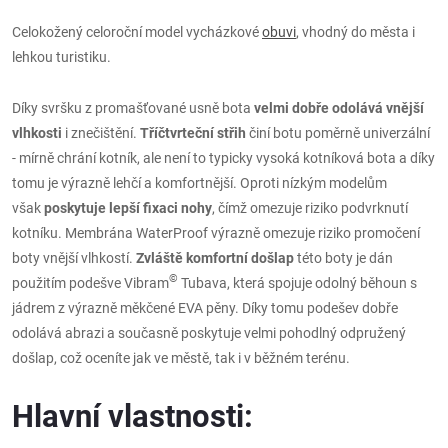
Celokožený celoroční model vycházkové
obuvi
, vhodný do města i
lehkou turistiku.
Díky svršku z promašťované usně bota
velmi dobře odolává vnější
vlhkosti
i znečištění.
Tříčtvrteční střih
činí botu poměrně univerzální
- mírně chrání kotník, ale není to typicky vysoká kotníková bota a díky
tomu je výrazně lehčí a komfortnější. Oproti nízkým modelům
však
poskytuje lepší fixaci nohy
, čímž omezuje riziko podvrknutí
kotníku. Membrána WaterProof
výrazně omezuje riziko promočení
boty vnější vlhkostí.
Zvláště komfortní došlap
této boty je dán
©
použitím podešve Vibram
Tubava, která spojuje odolný běhoun s
jádrem z výrazně měkčené EVA pěny. Díky tomu podešev dobře
odolává abrazi a současně poskytuje velmi pohodlný odpružený
došlap, což oceníte jak ve městě, tak i v běžném terénu.
Hlavní vlastnosti: