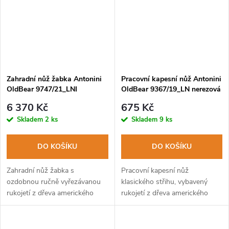
Zahradní nůž žabka Antonini
Pracovní kapesní nůž Antonini
OldBear 9747/21_LNI
OldBear 9367/19_LN nerezová
nerezová ocel, ručně
čepel s rovným ostřím, rukojeť
6 370 Kč
675 Kč
vyřezávaná rukojeť z
americký ořech
Skladem
2 ks
Skladem
9 ks
amerického ořechu
DO KOŠÍKU
DO KOŠÍKU
Zahradní nůž žabka s
Pracovní kapesní nůž
ozdobnou ručně vyřezávanou
klasického střihu, vybavený
rukojetí z dřeva amerického
rukojetí z dřeva amerického
ořechu, nerezovou čepelí a
ořechu.
bezpečnostní pojistkou proti
samovolnému zavření/otevření.