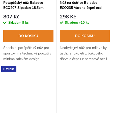
Potápěčský nůž Baladeo
Nůž na ústřice Baladeo
ECO207 Sipadan 18,5cm,
ECO235 Varano čepel ocel
čepel ocel 420, rukojeť
13/0, rukojeť bukové dřevo
807 Kč
298 Kč
nerezová ocel
Skladem
9 ks
Skladem
>10 ks
DO KOŠÍKU
DO KOŠÍKU
Speciální potápěčský nůž pro
Neobyčejný nůž pro milovníky
sportovní a technické použití v
ústřic s rukojetí z bukového
minimalistickém designu,
dřeva a čepelí z nerezové oceli
včetně velmi odolného pouzdra.
vhodné pro styk s potravinami.
Novinka
Neostrá čepel je speciálně
navržená pro snadné a...