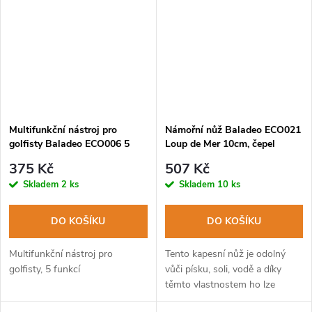
Multifunkční nástroj pro
Námořní nůž Baladeo ECO021
golfisty Baladeo ECO006 5
Loup de Mer 10cm, čepel
funkcí, čepel nerezová ocel,
nerezová ocel, rukojeť
375 Kč
507 Kč
rukojeť ABS
pogumovaná nerezová ocel
Skladem
2 ks
Skladem
10 ks
DO KOŠÍKU
DO KOŠÍKU
Multifunkční nástroj pro
Tento kapesní nůž je odolný
golfisty, 5 funkcí
vůči písku, soli, vodě a díky
těmto vlastnostem ho lze
nazývat též jako nůž "námořní".