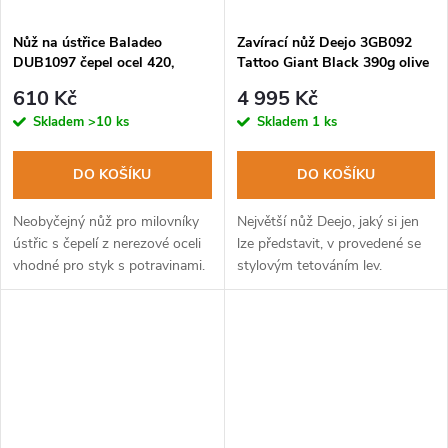
Nůž na ústřice Baladeo
Zavírací nůž Deejo 3GB092
DUB1097 čepel ocel 420,
Tattoo Giant Black 390g olive
rukojeť dřevo
Lion
610 Kč
4 995 Kč
Skladem
>10 ks
Skladem
1 ks
DO KOŠÍKU
DO KOŠÍKU
Neobyčejný nůž pro milovníky
Největší nůž Deejo, jaký si jen
ústřic s čepelí z nerezové oceli
lze představit, v provedené se
vhodné pro styk s potravinami.
stylovým tetováním lev.
Neostrá čepel pro bezpečné
otevírání ústřic.