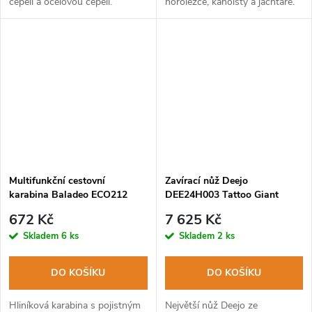
čepelí a ocelovou čepelí.
horolezce, kanoisty a jachtaře.
Multifunkční cestovní
Zavírací nůž Deejo
karabina Baladeo ECO212
DEE24H003 Tattoo Giant
Cliff, 2x čepel+šroubovací
Black 390g olive 24H Le Mans
672 Kč
7 625 Kč
zámek ocel 420, hliníkové tělo
Trio limitovaná edice
Skladem
6 ks
Skladem
2 ks
DO KOŠÍKU
DO KOŠÍKU
Hliníková karabina s pojistným
Největší nůž Deejo ze