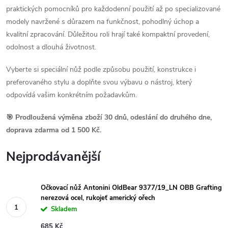
praktických pomocníků pro každodenní použití až po specializované
modely navržené s důrazem na funkčnost, pohodlný úchop a
kvalitní zpracování. Důležitou roli hrají také kompaktní provedení,
odolnost a dlouhá životnost.
Vyberte si speciální nůž podle způsobu použití, konstrukce i
preferovaného stylu a doplňte svou výbavu o nástroj, který
odpovídá vašim konkrétním požadavkům.
🎯 Prodloužená výměna zboží 30 dnů, odeslání do druhého dne,
doprava zdarma od 1 500 Kč.
Nejprodávanější
Očkovací nůž Antonini OldBear 9377/19_LN OBB Grafting
nerezová ocel, rukojeť americký ořech
Skladem
685 Kč