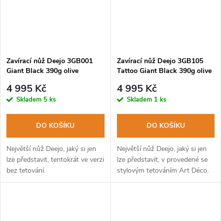
Zavírací nůž Deejo 3GB001
Zavírací nůž Deejo 3GB105
Giant Black 390g olive
Tattoo Giant Black 390g olive
Art Déco
4 995 Kč
4 995 Kč
Skladem
5 ks
Skladem
1 ks
DO KOŠÍKU
DO KOŠÍKU
Největší nůž Deejo, jaký si jen
Největší nůž Deejo, jaký si jen
lze představit, tentokrát ve verzi
lze představit, v provedené se
bez tetování.
stylovým tetováním Art Déco.