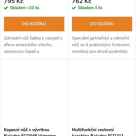
795 Kč
762 Kč
americký ořech
rukojeť nerezová ocel
Skladem
>10 ks
Skladem
4 ks
DO KOŠÍKU
DO KOŠÍKU
Zahradní nůž žabka s rukojetí z
Speciální jachtařský a námořní
dřeva amerického ořechu,
nůž se 4 praktickými funkcemi,
nerezovou čepelí a
stvořený pro drsné podmínky
bezpečnostní pojistkou proti
na vodě.
samovolnému zavření/otevření.
Součástí balení je i torx pro
utahování a...
Kapesní nůž s vývrtkou
Multifunkční cestovní
Baladeo ECO048 Vigneron
karabina Baladeo ECO211