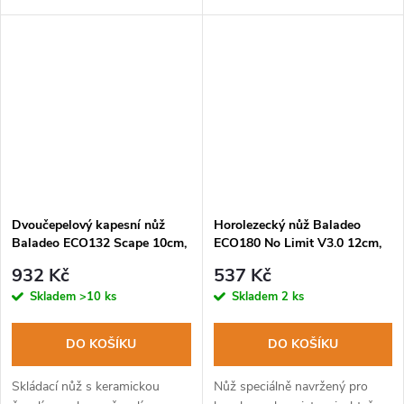
Dvoučepelový kapesní nůž
Horolezecký nůž Baladeo
Baladeo ECO132 Scape 10cm,
ECO180 No Limit V3.0 12cm,
čepel keramika, čepel nerezová
čepel ocel 420, rukojeť ABS
932 Kč
537 Kč
ocel, hliníková rukojeť,
Skladem
>10 ks
Skladem
2 ks
pouzdro
DO KOŠÍKU
DO KOŠÍKU
Skládací nůž s keramickou
Nůž speciálně navržený pro