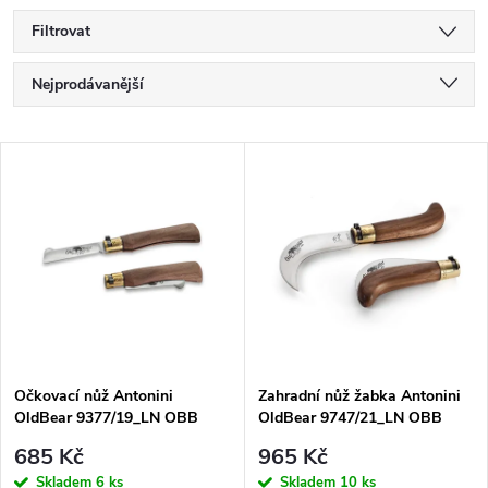
Filtrovat
Ř
Nejprodávanější
a
Nejlevnější
V
Nejdražší
z
ý
Abecedně
e
p
n
i
í
s
p
Očkovací nůž Antonini
Zahradní nůž žabka Antonini
OldBear 9377/19_LN OBB
OldBear 9747/21_LN OBB
p
Grafting nerezová ocel, rukojeť
nerezová čepel, rukojeť
r
685 Kč
965 Kč
americký ořech
americký ořech
Skladem
6 ks
Skladem
10 ks