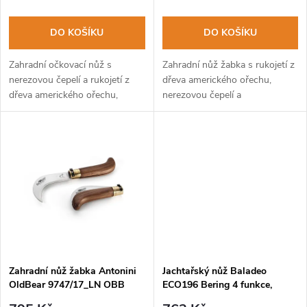
r
o
o
DO KOŠÍKU
DO KOŠÍKU
d
d
Zahradní očkovací nůž s
Zahradní nůž žabka s rukojetí z
u
nerezovou čepelí a rukojetí z
dřeva amerického ořechu,
dřeva amerického ořechu,
nerezovou čepelí a
u
vybavený bezpečnostní
bezpečnostní pojistkou proti
k
pojistkou. Součástí balení je
samovolnému
k
i torx pro utahování...
zavření/otevření. Součástí balení
t
je i torx pro...
t
ů
ů
Zahradní nůž žabka Antonini
Jachtařský nůž Baladeo
OldBear 9747/17_LN OBB
ECO196 Bering 4 funkce,
nerezová čepel, rukojeť
9,5cm, čepel nerezová ocel,