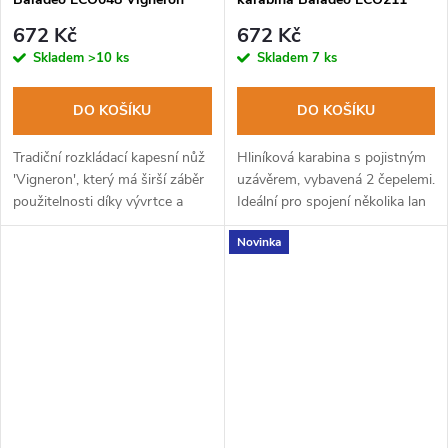
10cm, čepel ocel 420, rukojeť
Cliff, 2x čepel+šroubovací
672 Kč
672 Kč
dřevo zebrawood, trn
zámek ocel 420, hliníkové tělo
Skladem
>10 ks
Skladem
7 ks
DO KOŠÍKU
DO KOŠÍKU
Tradiční rozkládací kapesní nůž
Hliníková karabina s pojistným
'Vigneron', který má širší záběr
uzávěrem, vybavená 2 čepelemi.
použitelnosti díky vývrtce a
Ideální pro spojení několika lan
trnu, které jsou součástí nože.
či zavazedel během transportu,
Novinka
nebo jen tak na opasek.