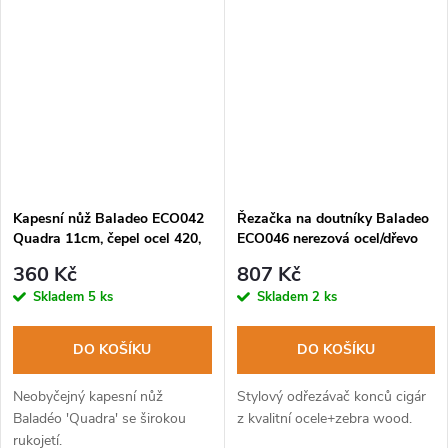
Kapesní nůž Baladeo ECO042
Řezačka na doutníky Baladeo
Quadra 11cm, čepel ocel 420,
ECO046 nerezová ocel/dřevo
rukojeť stamina
zebrawood
360 Kč
807 Kč
Skladem
5 ks
Skladem
2 ks
DO KOŠÍKU
DO KOŠÍKU
Neobyčejný kapesní nůž
Stylový odřezávač konců cigár
Baladéo 'Quadra' se širokou
z kvalitní ocele+zebra wood.
rukojetí.