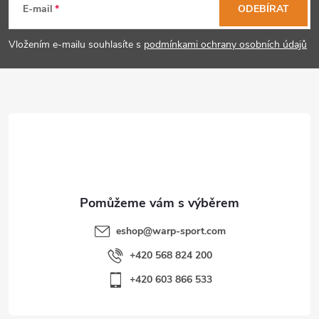
á
E-mail
ODEBÍRAT
p
Vložením e-mailu souhlasíte s
podmínkami ochrany osobních údajů
a
t
í
eshop
@
warp-sport.com
+420 568 824 200
+420 603 866 533