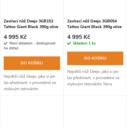
Zavírací nůž Deejo 3GB152
Zavírací nůž Deejo 3GB054
Tattoo Giant Black 390g olive
Tattoo Giant Black 390g olive
Prime Cuts
Terra Incognita
4 995 Kč
4 995 Kč
Není skladem - dostupnost
Skladem
1 ks
na dotaz
DO KOŠÍKU
DO KOŠÍKU
Největší nůž Deejo, jaký si jen
Největší nůž Deejo, jaký si jen
lze představit, v provedené se
lze představit, v provedené se
stylovým tetováním Terra
stylovým tetováním
Incognita.
porcovaného vepříka.