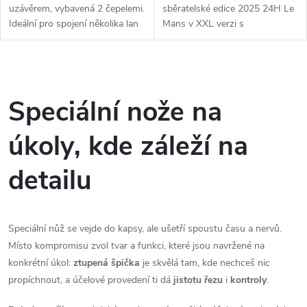
uzávěrem, vybavená 2 čepelemi.
sběratelské edice 2025 24H Le
Ideální pro spojení několika lan
Mans v XXL verzi s
či zavazedel během transportu,
oboustranným tetováním.
nebo jen tak na opasek.
Motivem je současná soutěž tří
kagorií vozidel na jedné trati po
O
dobu 24 hodin:...
v
Speciální nože na
l
úkoly, kde záleží na
á
detailu
d
a
Speciální nůž se vejde do kapsy, ale ušetří spoustu času a nervů.
c
Místo kompromisu zvol tvar a funkci, které jsou navržené na
konkrétní úkol:
ztupená špička
je skvělá tam, kde nechceš nic
í
propíchnout, a účelové provedení ti dá
jistotu řezu
i
kontroly
.
p