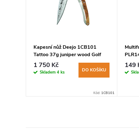
ů Deejo
Kapesní nůž Deejo 1CB101
Multi
Tattoo 37g juniper wood Golf
PLR14
1 750 Kč
149 
DO KOŠÍKU
Skladem
4 ks
Skl
KOŠÍKU
Kód:
DEE029
Kód:
1CB101