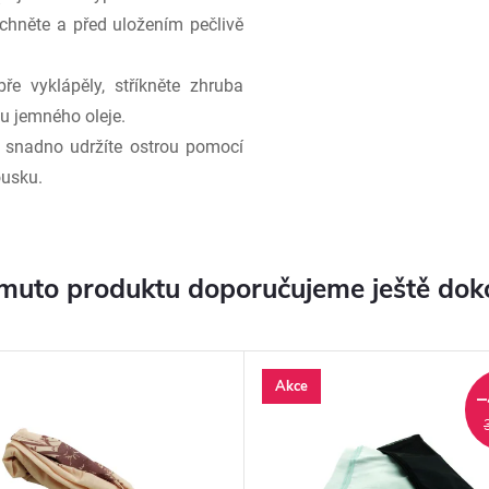
áchněte a před uložením pečlivě
e vyklápěly, stříkněte zhruba
u jemného oleje.
 snadno udržíte ostrou pomocí
usku.
muto produktu doporučujeme ještě dok
Akce
–