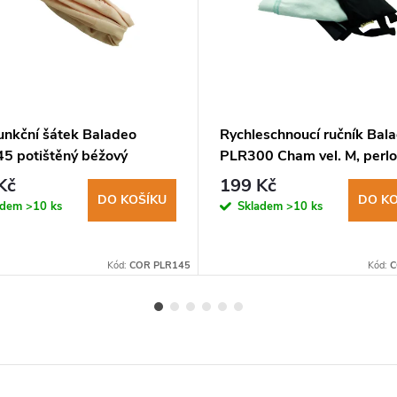
funkční šátek Baladeo
Rychleschnoucí ručník Bal
5 potištěný béžový
PLR300 Cham vel. M, perl
šedá, pouzdro
Kč
199 Kč
DO KOŠÍKU
DO KO
adem
>10 ks
Skladem
>10 ks
Kód:
COR PLR145
Kód:
C