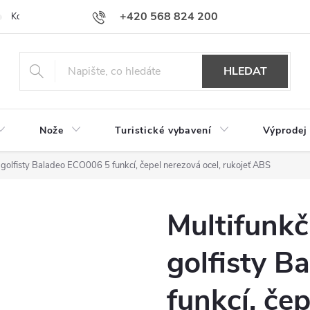
+420 568 824 200
Kontakty
Doprava a platba
Hodnocení obchodu
HLEDAT
Nože
Turistické vybavení
Výprodej
o golfisty Baladeo ECO006 5 funkcí, čepel nerezová ocel, rukojeť ABS
Multifunkč
golfisty 
funkcí, čep