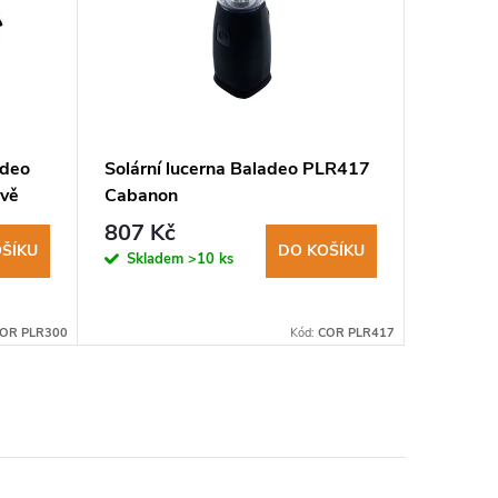
adeo
Solární lucerna Baladeo PLR417
Etui na
ově
Cabanon
ETU100 
807 Kč
132 K
ŠÍKU
DO KOŠÍKU
Skladem
>10 ks
Sklad
OR PLR300
Kód:
COR PLR417