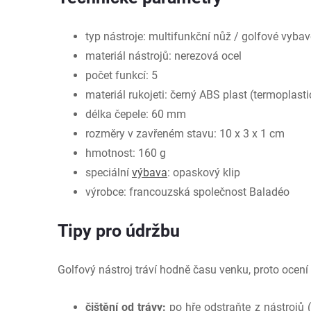
typ nástroje: multifunkční nůž / golfové vybav
materiál nástrojů: nerezová ocel
počet funkcí: 5
materiál rukojeti: černý ABS plast (termoplast
délka čepele: 60 mm
rozměry v zavřeném stavu: 10 x 3 x 1 cm
hmotnost: 160 g
speciální
výbava
: opaskový klip
výrobce: francouzská společnost Baladéo
Tipy pro údržbu
Golfový nástroj tráví hodně času venku, proto ocení
čištění od trávy:
po hře odstraňte z nástrojů 