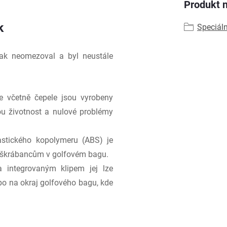
Produkt n
k
Speciáln
ijak neomezoval a byl neustále
e včetně čepele jsou vyrobeny
ou životnost a nulové problémy
stického kopolymeru (ABS) je
i škrábancům v golfovém bagu.
integrovaným klipem jej lze
bo na okraj golfového bagu, kde