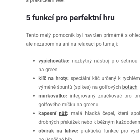
a praktickém těle.
5 funkcí pro perfektní hru
Tento malý pomocník byl navržen primárně s ohlede
ale nezapomíná ani na relaxaci po turnaji:
vypichovátko:
nezbytný nástroj pro šetrnou
na green
klíč na hroty:
speciální klíč určený k rychl
výměně špuntů (spikes) na golfových
botách
markovátko:
integrovaný značkovač pro př
golfového míčku na greenu
kapesní
nůž
:
malá hladká čepel, která spol
drobných překážek nebo k běžným každoden
otvírák na lahve:
praktická funkce pro vyc
po úspěšné hře