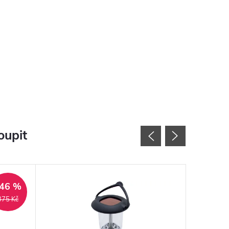
oupit
46 %
375 Kč