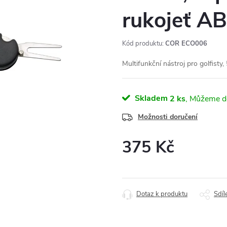
rukojeť A
Kód produktu:
COR ECO006
Multifunkční nástroj pro golfisty,
Skladem
2 ks
Možnosti doručení
375 Kč
Měrná
cena:
Dotaz k produktu
Sdíl