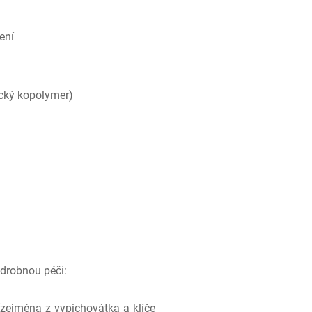
ení
ický kopolymer)
 drobnou péči:
(zejména z vypichovátka a klíče