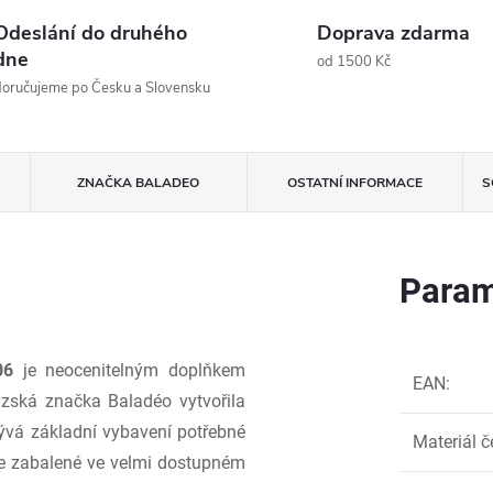
Odeslání do druhého
Doprava zdarma
dne
od 1500 Kč
oručujeme po Česku a Slovensku
ZNAČKA
BALADEO
OSTATNÍ INFORMACE
S
Param
06
je neocenitelným doplňkem
EAN
:
uzská značka Baladéo vytvořila
rývá základní vybavení potřebné
Materiál č
še zabalené ve velmi dostupném