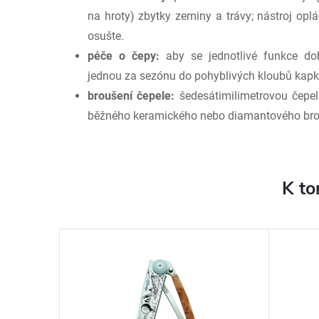
na hroty) zbytky zeminy a trávy; nástroj opl
osušte.
péče o čepy:
aby se jednotlivé funkce dobř
jednou za sezónu do pohyblivých kloubů kapk
broušení čepele:
šedesátimilimetrovou čepel
běžného keramického nebo diamantového bro
K to