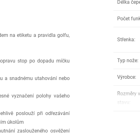
Délka čep
Počet fun
m na etiketu a pravidla golfu,
Střenka
:
Typ nože
:
 opravu stop po dopadu míčku
Výrobce
:
ému a snadnému utahování nebo
Rozměry 
esné vyznačení polohy vašeho
stavu
:
ehlivě poslouží při odřezávání
ním úkolům
hutnání zaslouženého osvěžení