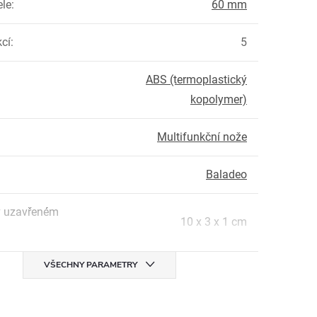
ele
:
60 mm
kcí
:
5
ABS (termoplastický
kopolymer)
Multifunkční nože
Baladeo
v uzavřeném
10 x 3 x 1 cm
VŠECHNY PARAMETRY