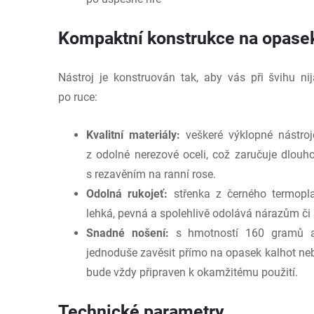
Kompaktní konstrukce na opase
Nástroj je konstruován tak, aby vás při švihu n
po ruce:
Kvalitní materiály:
veškeré výklopné nástroj
z odolné nerezové oceli, což zaručuje dlouh
s rezavěním na ranní rose.
Odolná rukojeť:
střenka z černého termopla
lehká, pevná a spolehlivě odolává nárazům č
Snadné nošení:
s hmotností 160 gramů a 
jednoduše zavěsit přímo na opasek kalhot ne
bude vždy připraven k okamžitému použití.
Technické parametry