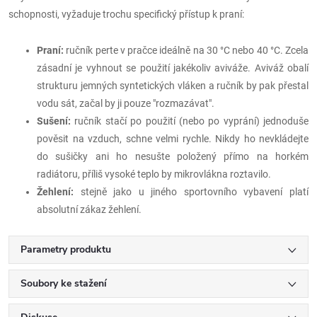
schopnosti, vyžaduje trochu specifický přístup k praní:
Praní:
ručník perte v pračce ideálně na 30 °C nebo 40 °C. Zcela
zásadní je vyhnout se použití jakékoliv aviváže. Aviváž obalí
strukturu jemných syntetických vláken a ručník by pak přestal
vodu sát, začal by ji pouze "rozmazávat".
Sušení:
ručník stačí po použití (nebo po vyprání) jednoduše
pověsit na vzduch, schne velmi rychle. Nikdy ho nevkládejte
do sušičky ani ho nesušte položený přímo na horkém
radiátoru, příliš vysoké teplo by mikrovlákna roztavilo.
Žehlení:
stejně jako u jiného sportovního vybavení platí
absolutní zákaz žehlení.
Parametry produktu
Soubory ke stažení