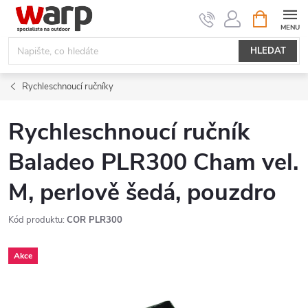
Přejít
NÁKUPNÍ
KOŠÍK
na
obsah
HLEDAT
Rychleschnoucí ručníky
Rychleschnoucí ručník
Baladeo PLR300 Cham vel.
M, perlově šedá, pouzdro
Kód produktu:
COR PLR300
Akce