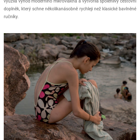
využila výhod moderního mikrovlákna a vytvořila spolehlivý cestovní
doplněk, který schne několikanásobně rychleji než klasické bavlněné
ručníky.