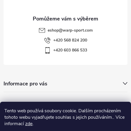
eshop
@
warp-sport.com
+420 568 824 200
+420 603 866 533
Informace pro vás
Nejhledanější
Tento web používá soubory cookie. Dalším procházením
tohoto webu vyjadřujete souhlas s jejich používáním.. Více
informací
zde
.
Důležité odkazy