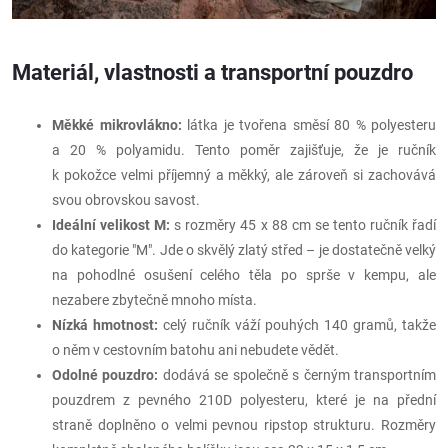
Materiál, vlastnosti a transportní pouzdro
Měkké mikrovlákno:
látka je tvořena směsí 80 % polyesteru
a 20 % polyamidu. Tento poměr zajišťuje, že je ručník
k pokožce velmi příjemný a měkký, ale zároveň si zachovává
svou obrovskou savost.
Ideální velikost M:
s rozměry 45 x 88 cm se tento ručník řadí
do kategorie "M". Jde o skvělý zlatý střed – je dostatečně velký
na pohodlné osušení celého těla po sprše v kempu, ale
nezabere zbytečně mnoho místa.
Nízká hmotnost:
celý ručník váží pouhých 140 gramů, takže
o něm v cestovním batohu ani nebudete vědět.
Odolné pouzdro:
dodává se společně s černým transportním
pouzdrem z pevného 210D polyesteru, které je na přední
straně doplněno o velmi pevnou ripstop strukturu. Rozměry