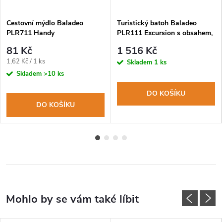
Cestovní mýdlo Baladeo
Turistický batoh Baladeo
PLR711 Handy
PLR111 Excursion s obsahem,
18L
81 Kč
1 516 Kč
Měrná
1,62 Kč / 1 ks
Skladem
1 ks
cena:
Skladem
>10 ks
DO KOŠÍKU
DO KOŠÍKU