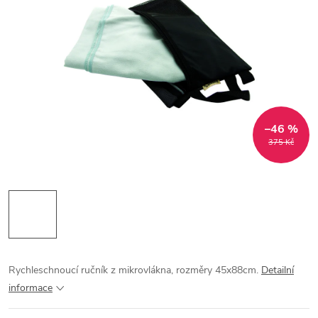
–46 %
375 Kč
Rychleschnoucí ručník z mikrovlákna, rozměry 45x88cm.
Detailní
informace