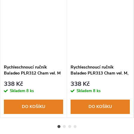
Rychleschnoucí ručník
Rychleschnoucí ručník
Baladeo PLR312 Cham vel. M
Baladeo PLR313 Cham vel. M,
,bílý, obal
červený, obal
338 Kč
338 Kč
Skladem
8 ks
Skladem
8 ks
DO KOŠÍKU
DO KOŠÍKU