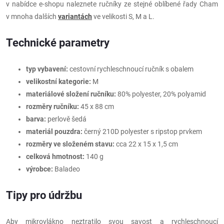
v nabídce e-shopu naleznete ručníky ze stejné oblíbené řady Cham
v mnoha dalších
variantách
ve velikosti S, M a L.
Technické parametry
typ vybavení:
cestovní rychleschnoucí ručník s obalem
velikostní kategorie:
M
materiálové složení ručníku:
80% polyester, 20% polyamid
rozměry ručníku:
45 x 88 cm
barva:
perlově šedá
materiál pouzdra:
černý 210D polyester s ripstop prvkem
rozměry ve složeném stavu:
cca 22 x 15 x 1,5 cm
celková hmotnost:
140 g
výrobce:
Baladeo
Tipy pro údržbu
Aby mikrovlákno neztratilo svou savost a rychleschnoucí