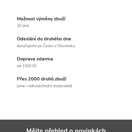
O
v
Možnost výměny zboží
30 dnů
l
Odeslání do druhého dne
á
doručujeme po Česku a Slovensku
d
Doprava zdarma
a
od 1500 Kč
c
Přes 2000 druhů zboží
jsme i velkoobchodní dodavatelé
í
p
r
v
Mějte přehled o novinkách