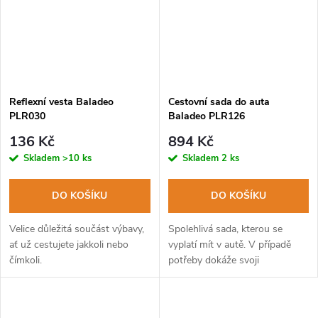
Reflexní vesta Baladeo
Cestovní sada do auta
PLR030
Baladeo PLR126
136 Kč
894 Kč
Skladem
>10 ks
Skladem
2 ks
DO KOŠÍKU
DO KOŠÍKU
Velice důležitá součást výbavy,
Spolehlivá sada, kterou se
ať už cestujete jakkoli nebo
vyplatí mít v autě. V případě
čímkoli.
potřeby dokáže svoji
užitečnost.