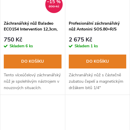
–15 %
890 Kč
Záchranářský nůž Baladeo
Profesionální záchranářský
ECO154 Intervention 12,3cm,
nůž Antonini SOS.80+R/S
čepel nerezová ocel, hliníková
750 Kč
2 675 Kč
rukojeť
Skladem
6 ks
Skladem
1 ks
DO KOŠÍKU
DO KOŠÍKU
Tento víceúčelový záchranářský
Záchranářský nůž s částečně
nůž je spolehlivým nástrojem v
zubatou čepelí a magnetickým
nouzových situacích.
držákem bitů 1/4"