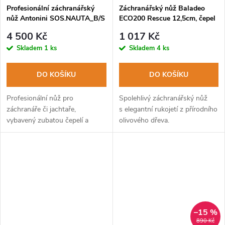
Profesionální záchranářský
Záchranářský nůž Baladeo
nůž Antonini SOS.NAUTA_B/S
ECO200 Rescue 12,5cm, čepel
ocel 420, rukojeť olivové dřevo,
4 500 Kč
1 017 Kč
látkový obal
Skladem
1 ks
Skladem
4 ks
DO KOŠÍKU
DO KOŠÍKU
Profesionální nůž pro
Spolehlivý záchranářský nůž
záchranáře či jachtaře,
s elegantní rukojetí z přírodního
vybavený zubatou čepelí a
olivového dřeva.
speciálním trnem na
rozvazování uzlů.
–15 %
890 Kč