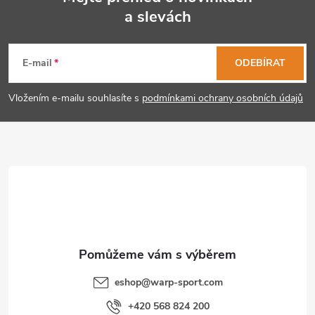
k
a slevách
Z
y
á
E-mail
ODEBÍRAT
v
p
ý
Vložením e-mailu souhlasíte s
podmínkami ochrany osobních údajů
p
a
i
t
s
í
u
eshop
@
warp-sport.com
+420 568 824 200