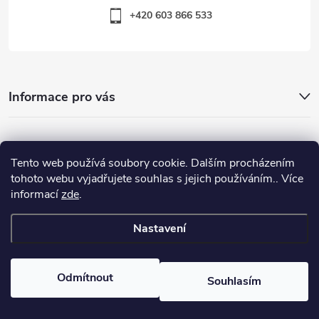
+420 603 866 533
Informace pro vás
Nejhledanější
Tento web používá soubory cookie. Dalším procházením
tohoto webu vyjadřujete souhlas s jejich používáním.. Více
informací
zde
.
Důležité odkazy
Nastavení
Copyright 2026
Warp-Sport.com
. Všechna práva vyhrazena.
Odmítnout
Souhlasím
Vytvořil Shoptet