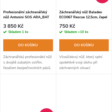
Profesionální záchranářský
Záchranářský nůž Baladeo
nůž Antonini SOS ARA_BAT
ECO067 Rescue 12,5cm, čepel
N/S
ocel 420er, rukojeť nerezová
3 850 Kč
750 Kč
ocel+G10, látkový obal
Skladem
1 ks
Skladem
>10 ks
DO KOŠÍKU
DO KOŠÍKU
Záchranářský profesionální nůž
Víceúčelový nůž, který splní
s dvojitě zubatým ostřím,
spolehlivě svoji úlohu při
řezačem bezpečnostních pásů,
záchranných situací.
rozbíječem oken a
magnetickým držákem bitů.