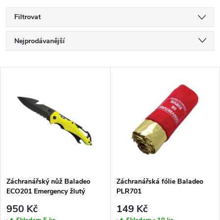
Filtrovat
Ř
Nejprodávanější
a
Nejlevnější
V
Nejdražší
z
ý
Abecedně
e
p
n
i
í
s
p
Záchranářský nůž Baladeo
Záchranářská fólie Baladeo
ECO201 Emergency žlutý
PLR701
p
r
950 Kč
149 Kč