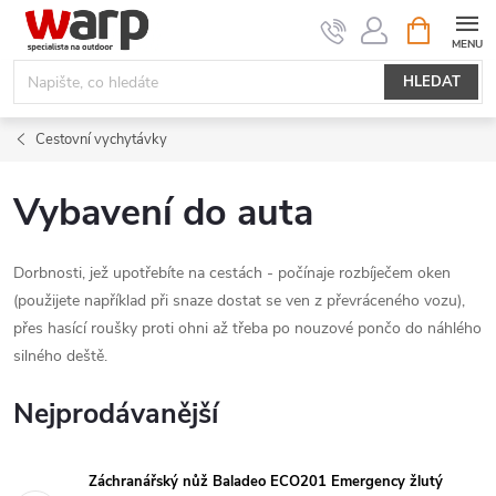
Přejít
NÁKUPNÍ
KOŠÍK
na
obsah
HLEDAT
Cestovní vychytávky
Vybavení do auta
Dorbnosti, jež upotřebíte na cestách - počínaje rozbíječem oken
(použijete například při snaze dostat se ven z převráceného vozu),
přes hasící roušky proti ohni až třeba po nouzové pončo do náhlého
silného deště.
Nejprodávanější
Záchranářský nůž Baladeo ECO201 Emergency žlutý