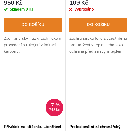
950 Kč
109 Kč
Skladem
9 ks
Vyprodáno
DO KOŠÍKU
DO KOŠÍKU
Záchranářský nůž v technickém
Záchranářská fólie zlatá/stříbrná
provedení s rukojetí v imitaci
pro udržení v teple, nebo jako
karbonu.
ochrana před sálavým teplem,
verze bez obalu.
–7 %
748 Kč
Přívěšek na klíčenku LionSteel
Profesionální záchranářský