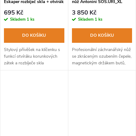
Eskaper rozbíječ skla + otvírák
nůž Antonini SOS.URI_XL
lahví
AR/L
695 Kč
3 850 Kč
Skladem
1 ks
Skladem
1 ks
DO KOŠÍKU
DO KOŠÍKU
Stylový přívěšek na klíčenku s
Profesionální záchranářský nůž
funkcí otvíráku korunkových
se zkráceným ozubením čepele,
zátek a rozbíječe skla
magnetickým držákem butů,
klíčem č. a rozbíječem skla.