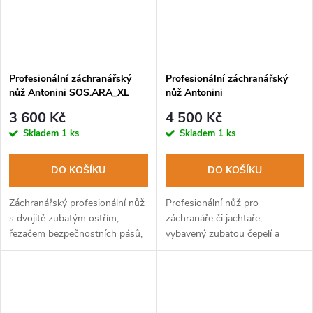
Profesionální záchranářský
Profesionální záchranářský
nůž Antonini SOS.ARA_XL
nůž Antonini
AR/S
SOS.NAUTA_RQE R/S
3 600 Kč
4 500 Kč
Skladem
1 ks
Skladem
1 ks
DO KOŠÍKU
DO KOŠÍKU
Záchranářský profesionální nůž
Profesionální nůž pro
s dvojitě zubatým ostřím,
záchranáře či jachtaře,
řezačem bezpečnostních pásů,
vybavený zubatou čepelí a
rozbíječem oken a
speciálním trnem na
magnetickým držákem bitů.
rozvazování uzlů.