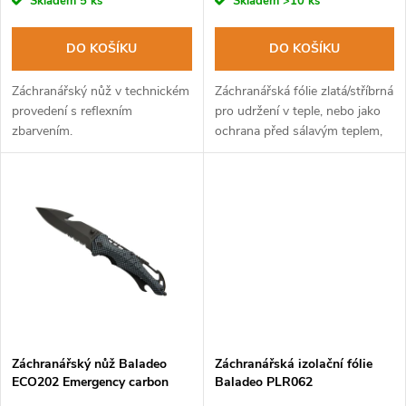
r
Skladem
5 ks
Skladem
>10 ks
o
o
DO KOŠÍKU
DO KOŠÍKU
d
d
Záchranářský nůž v technickém
Záchranářská fólie zlatá/stříbrná
u
provedení s reflexním
pro udržení v teple, nebo jako
zbarvením.
ochrana před sálavým teplem,
u
verze s nylonovým pouzdrem.
k
k
t
t
ů
ů
Záchranářský nůž Baladeo
Záchranářská izolační fólie
ECO202 Emergency carbon
Baladeo PLR062
style