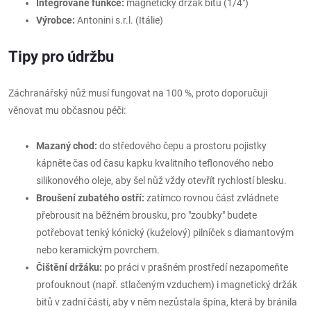
Integrované funkce:
magnetický držák bitů (1/4")
Výrobce:
Antonini s.r.l. (Itálie)
Tipy pro údržbu
Záchranářský nůž musí fungovat na 100 %, proto doporučuji
věnovat mu občasnou péči:
Mazaný chod:
do středového čepu a prostoru pojistky
kápněte čas od času kapku kvalitního teflonového nebo
silikonového oleje, aby šel nůž vždy otevřít rychlostí blesku.
Broušení zubatého ostří:
zatímco rovnou část zvládnete
přebrousit na běžném brousku, pro "zoubky" budete
potřebovat tenký kónický (kuželový) pilníček s diamantovým
nebo keramickým povrchem.
Čištění držáku:
po práci v prašném prostředí nezapomeňte
profouknout (např. stlačeným vzduchem) i magnetický držák
bitů v zadní části, aby v něm nezůstala špína, která by bránila