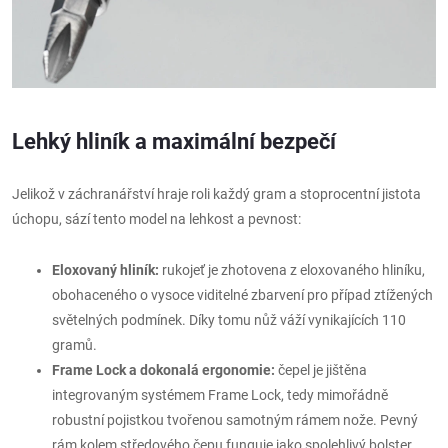
Lehký hliník a maximální bezpečí
Jelikož v záchranářství hraje roli každý gram a stoprocentní jistota
úchopu, sází tento model na lehkost a pevnost:
Eloxovaný hliník:
rukojeť je zhotovena z eloxovaného hliníku,
obohaceného o vysoce viditelné zbarvení pro případ ztížených
světelných podmínek. Díky tomu nůž váží vynikajících 110
gramů.
Frame Lock a dokonalá ergonomie:
čepel je jištěna
integrovaným systémem Frame Lock, tedy mimořádně
robustní pojistkou tvořenou samotným rámem nože. Pevný
rám kolem středového čepu funguje jako spolehlivý bolster,