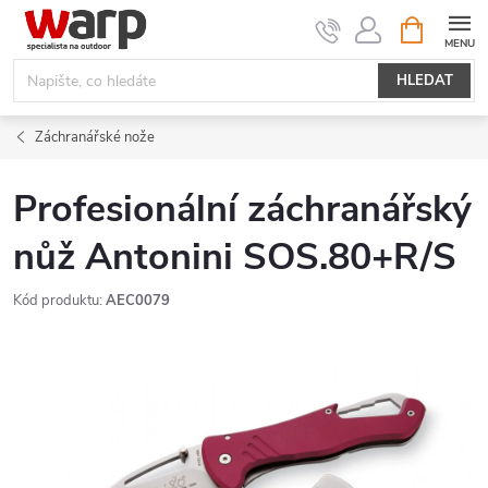
Přejít
NÁKUPNÍ
KOŠÍK
na
obsah
HLEDAT
Záchranářské nože
Profesionální záchranářský
nůž Antonini SOS.80+R/S
Kód produktu:
AEC0079