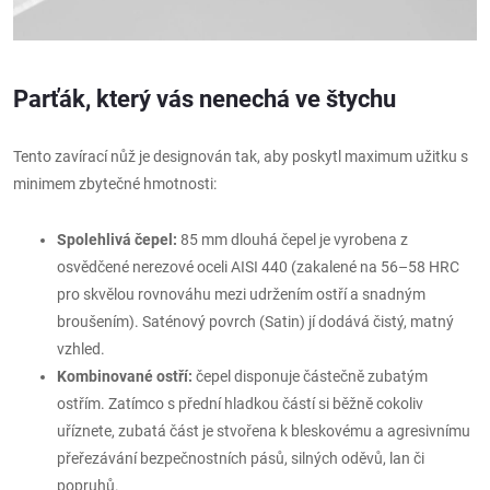
Parťák, který vás nenechá ve štychu
Tento zavírací nůž je designován tak, aby poskytl maximum užitku s
minimem zbytečné hmotnosti:
Spolehlivá čepel:
85 mm dlouhá čepel je vyrobena z
osvědčené nerezové oceli AISI 440 (zakalené na 56–58 HRC
pro skvělou rovnováhu mezi udržením ostří a snadným
broušením). Saténový povrch (Satin) jí dodává čistý, matný
vzhled.
Kombinované ostří:
čepel disponuje částečně zubatým
ostřím. Zatímco s přední hladkou částí si běžně cokoliv
uříznete, zubatá část je stvořena k bleskovému a agresivnímu
přeřezávání bezpečnostních pásů, silných oděvů, lan či
popruhů.