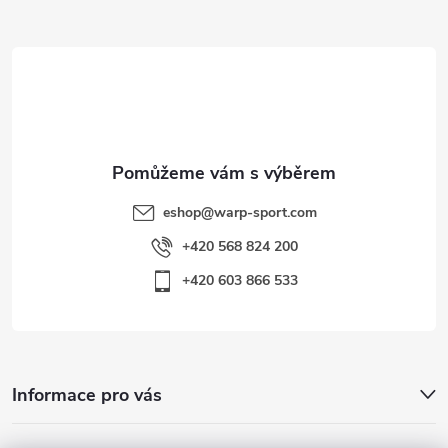
a
t
í
eshop
@
warp-sport.com
+420 568 824 200
+420 603 866 533
Informace pro vás