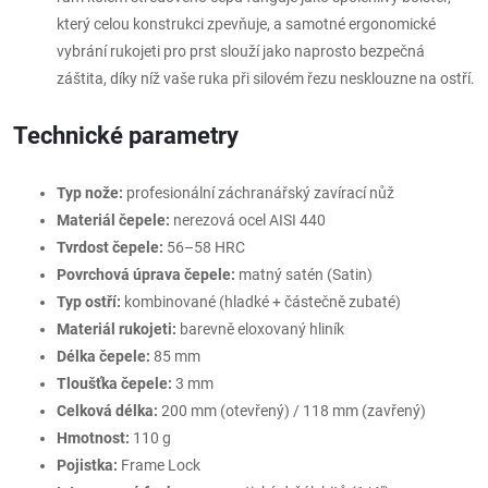
který celou konstrukci zpevňuje, a samotné ergonomické
vybrání rukojeti pro prst slouží jako naprosto bezpečná
záštita, díky níž vaše ruka při silovém řezu nesklouzne na ostří.
Technické parametry
Typ nože:
profesionální záchranářský zavírací nůž
Materiál čepele:
nerezová ocel AISI 440
Tvrdost čepele:
56–58 HRC
Povrchová úprava čepele:
matný satén (Satin)
Typ ostří:
kombinované (hladké + částečně zubaté)
Materiál rukojeti:
barevně eloxovaný hliník
Délka čepele:
85 mm
Tloušťka čepele:
3 mm
Celková délka:
200 mm (otevřený) / 118 mm (zavřený)
Hmotnost:
110 g
Pojistka:
Frame Lock