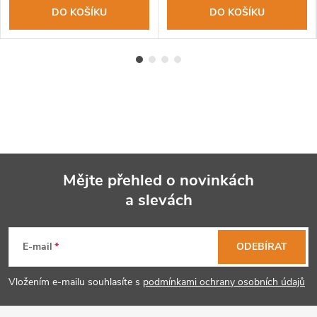
DO KOŠÍKU
DO KOŠÍKU
Mějte přehled o novinkách
a slevách
Z
á
E-mail
ODEBÍRAT
p
Vložením e-mailu souhlasíte s
podmínkami ochrany osobních údajů