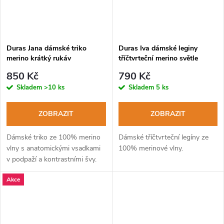
Duras Jana dámské triko
Duras Iva dámské leginy
merino krátký rukáv
tříčtvrteční merino světle
černá/růžová
modré
850 Kč
790 Kč
Skladem
>10 ks
Skladem
5 ks
ZOBRAZIT
ZOBRAZIT
Dámské triko ze 100% merino
Dámské tříčtvrteční legíny ze
vlny s anatomickými vsadkami
100% merinové vlny.
v podpaží a kontrastními švy.
Akce