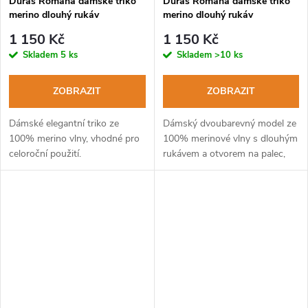
Duras Romana dámské triko
Duras Romana dámské triko
merino dlouhý rukáv
merino dlouhý rukáv
černá+růžový šev
hnědá/tomato
1 150 Kč
1 150 Kč
Skladem
5 ks
Skladem
>10 ks
ZOBRAZIT
ZOBRAZIT
Dámské elegantní triko ze
Dámský dvoubarevný model ze
100% merino vlny, vhodné pro
100% merinové vlny s dlouhým
celoroční použití.
rukávem a otvorem na palec,
pro chladnější dny.