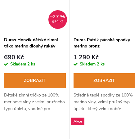
–27 %
950 Kč
Duras Honzík dětské zimní
Duras Patrik pánské spodky
triko merino dlouhý rukáv
merino bronz
černá+rudý šev
690 Kč
1 290 Kč
Skladem
2 ks
Skladem
2 ks
ZOBRAZIT
ZOBRAZIT
Dětské zimní tričko ze 100%
Středně teplé spodky ze 100%
merinové vlny z velmi pružného
merino vlny, velmi pružný typ
typu úpletu, vhodné pro
úpletu, který velmi dobře
chladné počasí.
kopíruje kontury těla.
Akce