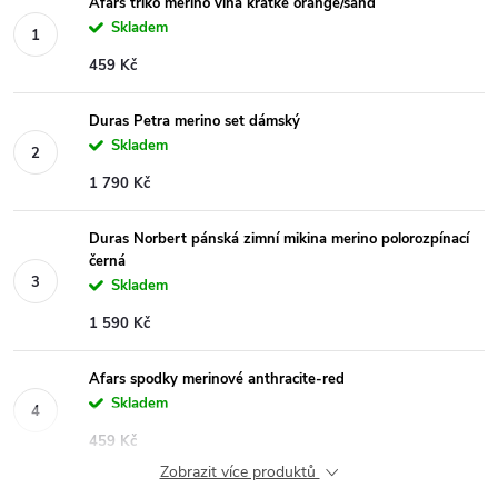
Afars triko merino vlna krátké orange/sand
Skladem
459 Kč
Duras Petra merino set dámský
Skladem
1 790 Kč
Duras Norbert pánská zimní mikina merino polorozpínací
černá
Skladem
1 590 Kč
Afars spodky merinové anthracite-red
Skladem
459 Kč
Zobrazit více produktů