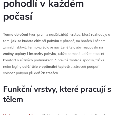
pohodlí v každém
á
počasí
d
a
Termo oblečení
tvoří první a nejdůležitější vrstvu, která rozhoduje o
c
tom,
jak se budete cítit při pohybu
v přírodě, na horách i během
zimních aktivit. Termo-prádlo je navržené tak, aby reagovalo na
í
změny teploty i intenzity pohybu
, takže pomáhá udržet stabilní
p
komfort v různých podmínkách. Správně zvolené spodky, trička
nebo legíny
udrží tělo v optimální teplotě
a zároveň podpoří
r
volnost pohybu při delších trasách.
v
Funkční vrstvy, které pracují s
k
tělem
y
v