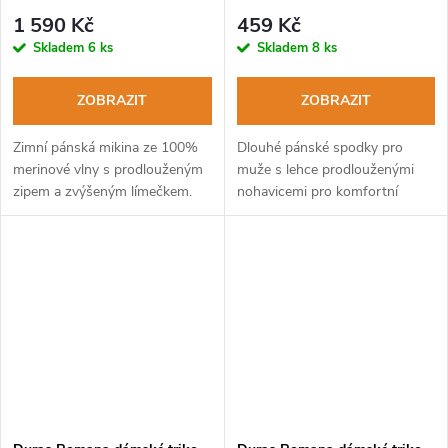
černá
1 590 Kč
459 Kč
Skladem
6 ks
Skladem
8 ks
ZOBRAZIT
ZOBRAZIT
Zimní pánská mikina ze 100%
Dlouhé pánské spodky pro
merinové vlny s prodlouženým
muže s lehce prodlouženými
zipem a zvýšeným límečkem.
nohavicemi pro komfortní
nošení i posez, kdy se běžně
dlouhé nohavice vyhrnou.