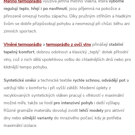
Merino termoprádlo
využívá jemná merino vlákna, která
výborně
ý
regulují teplo
,
hřejí i po navlhnutí
, jsou příjemná na pokožce a
přirozeně omezují tvorbu zápachu. Díky pružným střihům a hladkým
p
švům se dobře přizpůsobují pohybu a neomezují při chůzi, běhu ani
i
zimních sportech.
s
Vlněné termoprádlo
a
termoprádlo z ovčí vlny
přinášejí
stabilní
tepelný komfort
, dobrou odolnost a klasický „teplý“ dotek přírodní
u
vlny, což z nich dělá spolehlivou volbu do chladnějších dnů nebo pro
klidnější tempo pohybu.
Syntetické směsi
a technické textilie
rychle schnou, odvádějí pot
a
udržují tělo v komfortu i při vyšší zátěži. Moderní úplety z
recyklovaných syntetických vláken pracují s vlhkostí v maximální
možné míře, takže se hodí
pro intenzivní pohyb
i delší výšlapy.
Různé gramáže materiálu dovolují zvolit
lehčí modely
pro aktivní
dny nebo
silnější varianty
do mrazivého počasí, kdy je potřeba
maximální izolace.