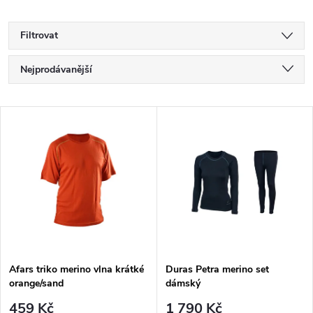
Filtrovat
Ř
Nejprodávanější
a
Nejlevnější
V
Nejdražší
z
ý
Abecedně
e
p
n
i
í
s
p
Afars triko merino vlna krátké
Duras Petra merino set
orange/sand
dámský
p
459 Kč
1 790 Kč