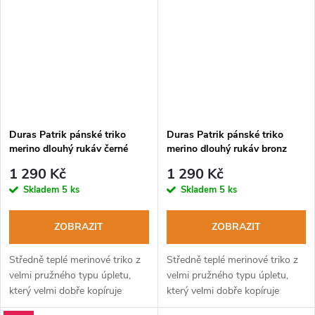
Duras Patrik pánské triko
Duras Patrik pánské triko
merino dlouhý rukáv černé
merino dlouhý rukáv bronz
1 290 Kč
1 290 Kč
Skladem
5 ks
Skladem
5 ks
ZOBRAZIT
ZOBRAZIT
Středně teplé merinové triko z
Středně teplé merinové triko z
velmi pružného typu úpletu,
velmi pružného typu úpletu,
který velmi dobře kopíruje
který velmi dobře kopíruje
kontury těla.
kontury těla.