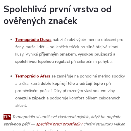
Spolehlivá první vrstva od
ověřených značek
Termoprádlo Duras
nabízí široký výběr merino oblečení pro
ženy, muže i děti – od lehčích triček po silně hřejivé zimní
kusy. Vyniká
příjemným omakem, vysokou pružností a
spolehlivou tepelnou regulací
při celoročním pohybu.
Termoprádlo Afars
se zaměřuje na pohodlné merino spodky
a trička, která
dobře kopírují tělo a udržují teplo
i při
proměnlivém počasí. Díky přirozeným vlastnostem vlny
omezuje zápach
a podporuje komfort během celodenních
aktivit.
TIP:
Termoprádlo si udrží své vlastnosti nejdéle, když ho doplníte
správnou péčí
—
speciální prací prostředky
chrání strukturu vláken