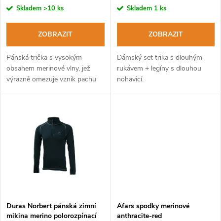
r
r
Skladem
>10 ks
Skladem
1 ks
o
o
ZOBRAZIT
ZOBRAZIT
d
d
Pánská trička s vysokým
Dámský set trika s dlouhým
u
obsahem merinové vlny, jež
rukávem + legíny s dlouhou
výrazně omezuje vznik pachu
nohavicí.
u
potu a je velmi příjemné na
k
omak.
k
t
t
ů
ů
Duras Norbert pánská zimní
Afars spodky merinové
mikina merino polorozpínací
anthracite-red