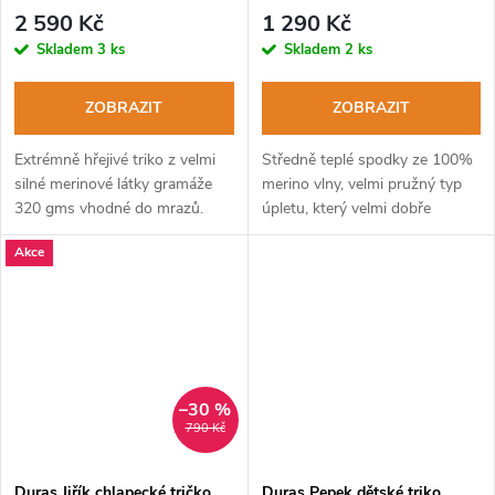
stojáčkem a zipem
2 590 Kč
1 290 Kč
Skladem
3 ks
Skladem
2 ks
ZOBRAZIT
ZOBRAZIT
Extrémně hřejivé triko z velmi
Středně teplé spodky ze 100%
silné merinové látky gramáže
merino vlny, velmi pružný typ
320 gms vhodné do mrazů.
úpletu, který velmi dobře
kopíruje kontury těla.
Akce
–30 %
790 Kč
Duras Jiřík chlapecké tričko
Duras Pepek dětské triko