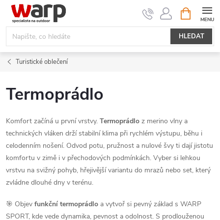
Přejít
NÁKUPNÍ
KOŠÍK
na
obsah
HLEDAT
Turistické oblečení
Termoprádlo
Komfort začíná u první vrstvy.
Termoprádlo
z merino vlny a
technických vláken drží stabilní klima při rychlém výstupu, běhu i
celodenním nošení. Odvod potu, pružnost a nulové švy ti dají jistotu
komfortu v zimě i v přechodových podmínkách. Vyber si lehkou
vrstvu na svižný pohyb, hřejivější variantu do mrazů nebo set, který
zvládne dlouhé dny v terénu.
🎯 Objev
funkční termoprádlo
a vytvoř si pevný základ s WARP
SPORT, kde vede dynamika, pevnost a odolnost. S prodlouženou