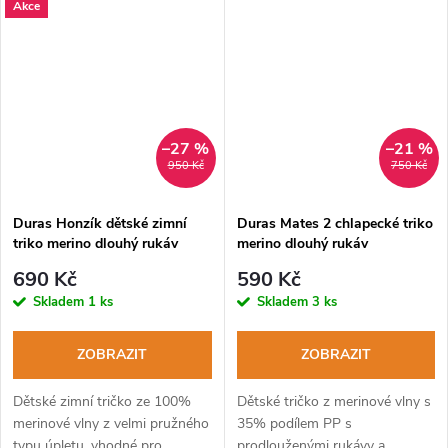
Akce
–27 %
–21 %
950 Kč
750 Kč
Duras Honzík dětské zimní
Duras Mates 2 chlapecké triko
triko merino dlouhý rukáv
merino dlouhý rukáv
bronz
černá+modrý šev
690 Kč
590 Kč
Skladem
1 ks
Skladem
3 ks
ZOBRAZIT
ZOBRAZIT
Dětské zimní tričko ze 100%
Dětské tričko z merinové vlny s
merinové vlny z velmi pružného
35% podílem PP s
typu úpletu, vhodné pro
prodlouženými rukávy a