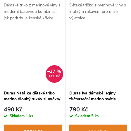
Dámské triko z merinové vlny s
Dětské tričko z merinové vlny s
moderní barevnou kombinací,
krátkým rukávem pro malé
jež podtrhuje ženské křivky
výletnice.
–27 %
680 Kč
Duras Natálka dětské triko
Duras Iva dámské leginy
merino dlouhý rukáv sluníčko/
tříčtvrteční merino světle
černá+růžový šev
zelené
490 Kč
790 Kč
Skladem
1 ks
Skladem
5 ks