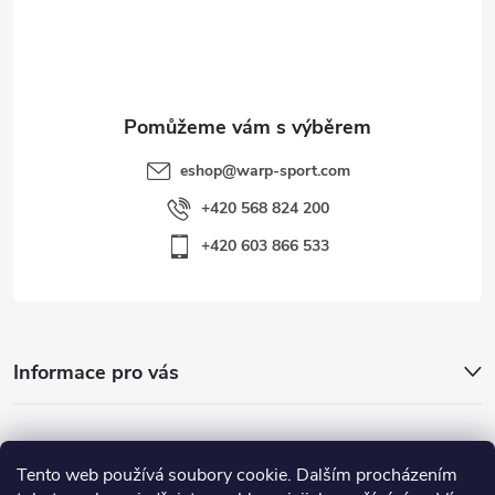
í
eshop
@
warp-sport.com
+420 568 824 200
+420 603 866 533
Informace pro vás
Nejhledanější
Tento web používá soubory cookie. Dalším procházením