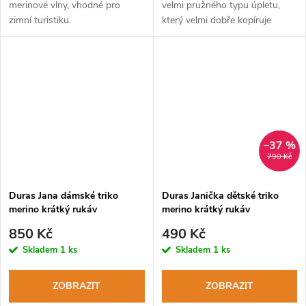
merinové vlny, vhodné pro
velmi pružného typu úpletu,
zimní turistiku.
který velmi dobře kopíruje
kontury těla.
–37 %
790 Kč
Duras Jana dámské triko
Duras Janička dětské triko
merino krátký rukáv
merino krátký rukáv
černá/(rudý šev)
hnědá/růžový šev
850 Kč
490 Kč
Skladem
1 ks
Skladem
1 ks
ZOBRAZIT
ZOBRAZIT