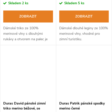
Skladem
2 ks
Skladem
5 ks
ZOBRAZIT
ZOBRAZIT
Dámské triko ze 100%
Dámské dlouhé leginy ze 100%
merinové vlny s dlouhými
merinové vlny, vhodné pro
rukávy a otvorem na palec je
zimní turistiku.
ideálním pomocníkem pro zimní
sporty.
Duras David pánské zimní
Duras Patrik pánské spodky
triko merino béžové, se
merino černé