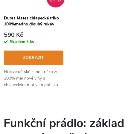
950 Kč
Duras Mates chlapecké triko
100%merino dlouhý rukáv
černá+modrý šev
590 Kč
Skladem
5 ks
ZOBRAZIT
Hřejivé dětské zimní tričko ze
100% merinové vlny s
chlapeckým motivem potisku.
O
v
Funkční prádlo: základ
l