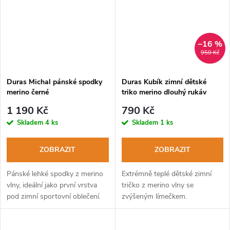
–16 %
950 Kč
Duras Michal pánské spodky
Duras Kubík zimní dětské
merino černé
triko merino dlouhý rukáv
béžové
1 190 Kč
790 Kč
Skladem
4 ks
Skladem
1 ks
ZOBRAZIT
ZOBRAZIT
Pánské lehké spodky z merino
Extrémně teplé dětské zimní
vlny, ideální jako první vrstva
tričko z merino vlny se
pod zimní sportovní oblečení.
zvýšeným límečkem.