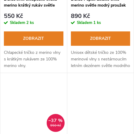
merino krátký rukáv světle
merino světle modrý proužek
zelené
550 Kč
890 Kč
Skladem
2 ks
Skladem
1 ks
ZOBRAZIT
ZOBRAZIT
Chlapecké tričko z merino vlny
Unisex dětské tričko ze 100%
s krátkým rukávem ze 100%
merinové vlny s nestárnoucím
merino vlny.
letním dezénem světle modrého
proužku.
–37 %
950 Kč