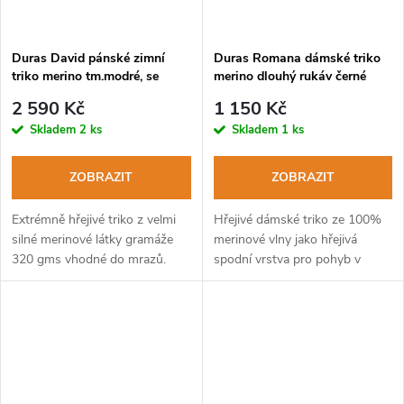
Duras David pánské zimní
Duras Romana dámské triko
triko merino tm.modré, se
merino dlouhý rukáv černé
stojáčkem a zipem
2 590 Kč
1 150 Kč
Skladem
2 ks
Skladem
1 ks
ZOBRAZIT
ZOBRAZIT
Extrémně hřejivé triko z velmi
Hřejivé dámské triko ze 100%
silné merinové látky gramáže
merinové vlny jako hřejivá
320 gms vhodné do mrazů.
spodní vrstva pro pohyb v
přírodě během zimních měsíců.