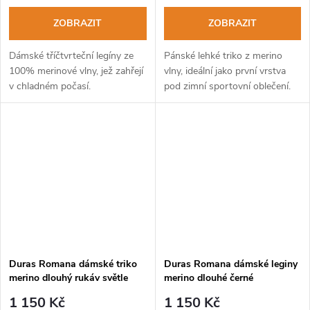
ZOBRAZIT
ZOBRAZIT
Dámské tříčtvrteční legíny ze
Pánské lehké triko z merino
100% merinové vlny, jež zahřejí
vlny, ideální jako první vrstva
v chladném počasí.
pod zimní sportovní oblečení.
Duras Romana dámské triko
Duras Romana dámské leginy
merino dlouhý rukáv světle
merino dlouhé černé
zelené
1 150 Kč
1 150 Kč