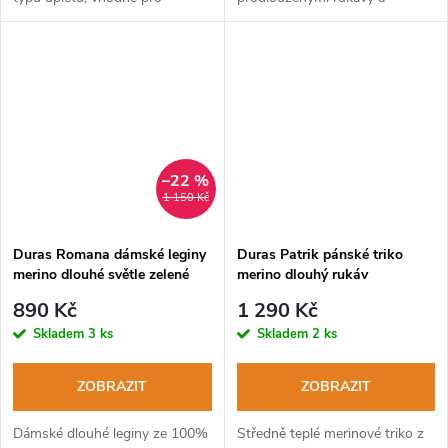
chladné počasí.
motivem autíčka.
–22 %
1 150 Kč
Duras Romana dámské leginy
Duras Patrik pánské triko
merino dlouhé světle zelené
merino dlouhý rukáv
černá+rudý šev
890 Kč
1 290 Kč
Skladem
3 ks
Skladem
2 ks
ZOBRAZIT
ZOBRAZIT
Dámské dlouhé leginy ze 100%
Středně teplé merinové triko z