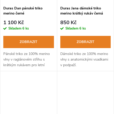
Duras Dan pánské triko
Duras Jana dámské triko
merino černé
merino krátký rukáv černá
1 100 Kč
850 Kč
Skladem
6 ks
Skladem
6 ks
ZOBRAZIT
ZOBRAZIT
Pánské triko ze 100% merino
Dámské triko ze 100% merino
vlny v raglánovém střihu s
vlny s anatomickými vsadkami
krátkým rukávem pro letní
v podpaží.
výlety po horách.