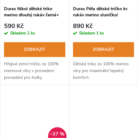
Duras Nikol dětské triko
Duras Péťa dětské tričko kr.
merino dlouhý rukáv černá+
rukáv merino sluníčko/
růžový šev
černá+červený šev
590 Kč
890 Kč
Skladem
2 ks
Skladem
1 ks
ZOBRAZIT
ZOBRAZIT
Hřejivé zimní tričko ze 100%
Dětské triko ze 100% merino
merinové vlny v provedení
vlny pro maximální tepelný
provedení pro holky.
komfort.
–37 %