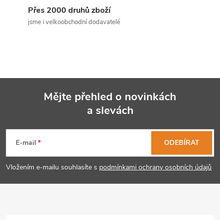
Přes 2000 druhů zboží
jsme i velkoobchodní dodavatelé
Mějte přehled o novinkách
a slevách
Z
á
E-mail
ODEBÍRAT
p
Vložením e-mailu souhlasíte s
podmínkami ochrany osobních údajů
a
t