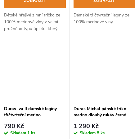
ZOBRAZIT
ZOBRAZIT
Dětské hřejivé zimní tričko ze
Dámské tříčtvrteční legíny ze
100% merinové vlny z velmi
100% merinové vlny.
pružného typu úpletu, který
velmi dobře kopíruje kontury
těla.
Duras Iva II dámské leginy
Duras Michal pánské triko
tříčtvrteční merino
merino dlouhý rukáv černé
hnědá+tomato
790 Kč
1 290 Kč
Skladem
1 ks
Skladem
8 ks