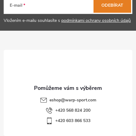
á
E-mail
ODEBÍRAT
p
Vložením e-mailu souhlasíte s
podmínkami ochrany osobních údajů
a
t
í
eshop
@
warp-sport.com
+420 568 824 200
+420 603 866 533