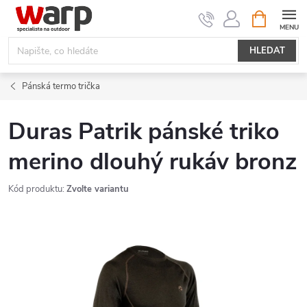
Přejít
NÁKUPNÍ
KOŠÍK
na
obsah
HLEDAT
Pánská termo trička
Duras Patrik pánské triko
merino dlouhý rukáv bronz
Kód produktu:
Zvolte variantu