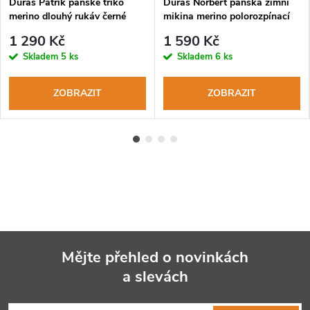
Duras Patrik pánské triko
Duras Norbert pánská zimní
merino dlouhý rukáv černé
mikina merino polorozpínací
černá
1 290 Kč
1 590 Kč
Skladem
5 ks
Skladem
6 ks
ZOBRAZIT
ZOBRAZIT
Mějte přehled o novinkách
a slevách
Z