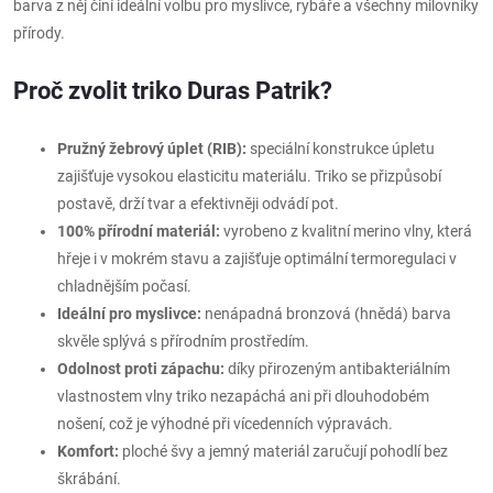
barva z něj činí ideální volbu pro myslivce, rybáře a všechny milovníky
přírody.
Proč zvolit triko Duras Patrik?
Pružný žebrový úplet (RIB):
speciální konstrukce úpletu
zajišťuje vysokou elasticitu materiálu. Triko se přizpůsobí
postavě, drží tvar a efektivněji odvádí pot.
100% přírodní materiál:
vyrobeno z kvalitní merino vlny, která
hřeje i v mokrém stavu a zajišťuje optimální termoregulaci v
chladnějším počasí.
Ideální pro myslivce:
nenápadná bronzová (hnědá) barva
skvěle splývá s přírodním prostředím.
Odolnost proti zápachu:
díky přirozeným antibakteriálním
vlastnostem vlny triko nezapáchá ani při dlouhodobém
nošení, což je výhodné při vícedenních výpravách.
Komfort:
ploché švy a jemný materiál zaručují pohodlí bez
škrábání.