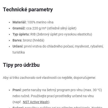
Technické parametry
Materiál:
100% merino vlna
Gramáž:
cca 220 g/m² (středně silný úplet)
Typ úpletu:
RIB (žebrový úplet pro vysokou elasticitu)
Barva:
bronz (hnědá)
Určení:
první vrstva do chladného počasí, myslivost, rybaření,
turistika
Tipy pro údržbu
Aby si triko zachovalo své vlastnosti co nejdéle, doporučujeme:
Praní:
perte naruby na šetrný program pro vlnu (max. 30 °C)
nebo ručně. Používejte prací prostředky určené na vlnu
(např.
NST Active Wash
).
Sušení:
nesušte v sušičce ani na přímém zdroji tepla. Nechte