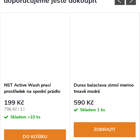
doporučujeme ještě dokoupit
NST Active Wash prací
Duras balaclava zimní merino
prostředek na spodní prádlo
tmavě modrá
250ml
199 Kč
590 Kč
Měrná
796 Kč / 1 l
Skladem
1 ks
cena:
Skladem
>10 ks
ZOBRAZIT
DO KOŠÍKU