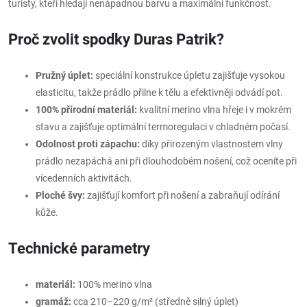
turisty, kteří hledají nenápadnou barvu a maximální funkčnost.
Proč zvolit spodky Duras Patrik?
Pružný úplet:
speciální konstrukce úpletu zajišťuje vysokou
elasticitu, takže prádlo přilne k tělu a efektivněji odvádí pot.
100% přírodní materiál:
kvalitní merino vlna hřeje i v mokrém
stavu a zajišťuje optimální termoregulaci v chladném počasí.
Odolnost proti zápachu:
díky přirozeným vlastnostem vlny
prádlo nezapáchá ani při dlouhodobém nošení, což oceníte při
vícedenních aktivitách.
Ploché švy:
zajišťují komfort při nošení a zabraňují odírání
kůže.
Technické parametry
materiál:
100% merino vlna
gramáž:
cca 210–220 g/m² (středně silný úplet)