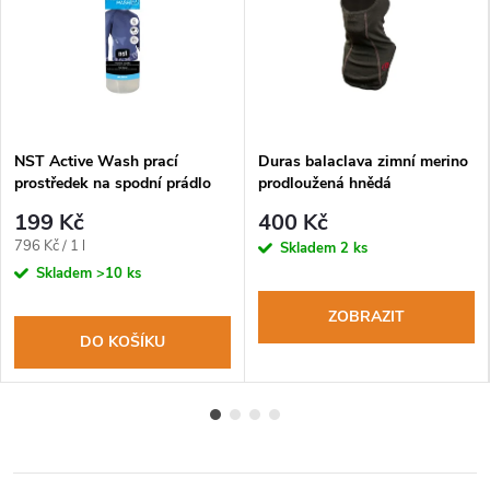
NST Active Wash prací
Duras balaclava zimní merino
prostředek na spodní prádlo
prodloužená hnědá
250ml
199 Kč
400 Kč
Měrná
796 Kč / 1 l
Skladem
2 ks
cena:
Skladem
>10 ks
ZOBRAZIT
DO KOŠÍKU