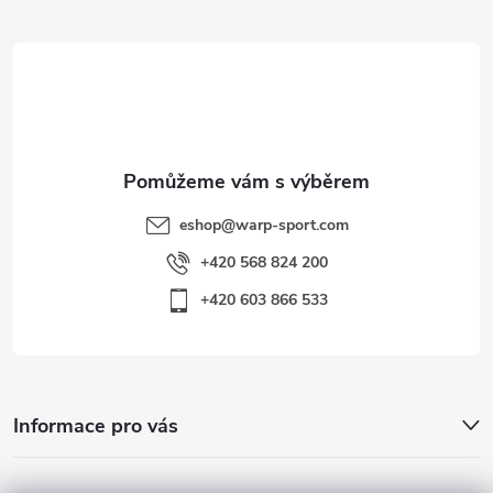
t
í
eshop
@
warp-sport.com
+420 568 824 200
+420 603 866 533
Informace pro vás