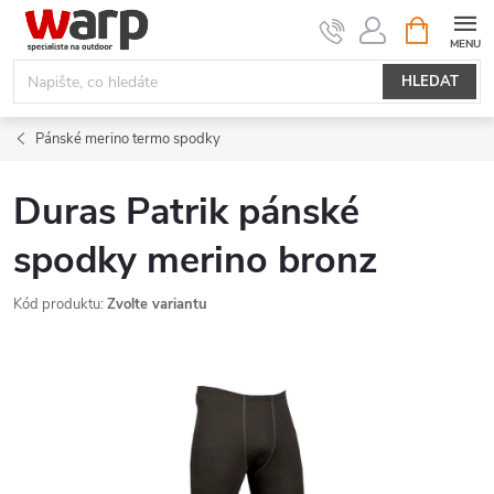
Přejít
NÁKUPNÍ
KOŠÍK
na
obsah
HLEDAT
Pánské merino termo spodky
Duras Patrik pánské
spodky merino bronz
Kód produktu:
Zvolte variantu