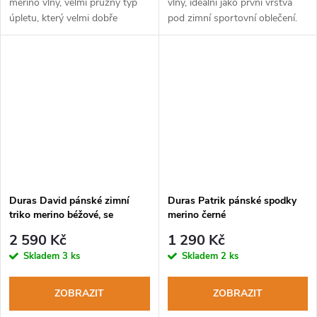
merino vlny, velmi pružný typ
vlny, ideální jako první vrstva
úpletu, který velmi dobře
pod zimní sportovní oblečení.
kopíruje kontury těla.
Duras David pánské zimní
Duras Patrik pánské spodky
triko merino béžové, se
merino černé
stojáčkem a zipem
2 590 Kč
1 290 Kč
Skladem
3 ks
Skladem
2 ks
ZOBRAZIT
ZOBRAZIT