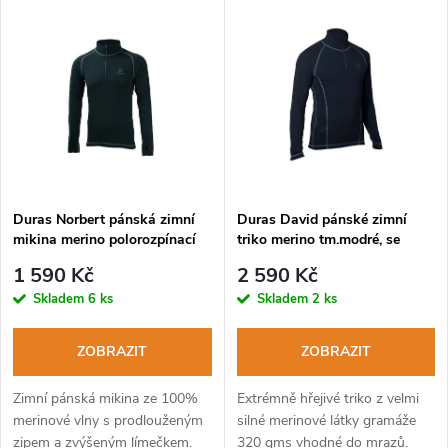
V
Nejdražší
z
ý
Abecedně
e
p
n
i
í
s
p
Duras Norbert pánská zimní
Duras David pánské zimní
mikina merino polorozpínací
triko merino tm.modré, se
p
černá
stojáčkem a zipem
r
1 590 Kč
2 590 Kč
r
Skladem
6 ks
Skladem
2 ks
o
o
ZOBRAZIT
ZOBRAZIT
d
d
Zimní pánská mikina ze 100%
Extrémně hřejivé triko z velmi
u
merinové vlny s prodlouženým
silné merinové látky gramáže
zipem a zvýšeným límečkem.
320 gms vhodné do mrazů.