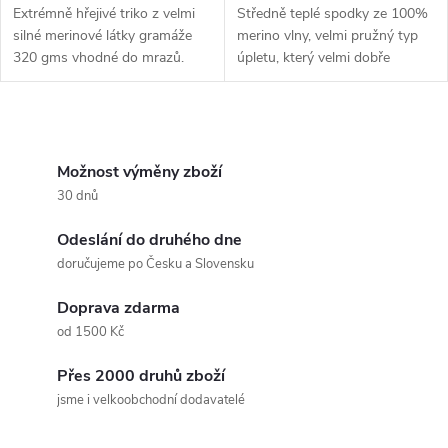
Extrémně hřejivé triko z velmi
Středně teplé spodky ze 100%
silné merinové látky gramáže
merino vlny, velmi pružný typ
320 gms vhodné do mrazů.
úpletu, který velmi dobře
kopíruje kontury těla.
O
v
Možnost výměny zboží
30 dnů
l
Odeslání do druhého dne
á
doručujeme po Česku a Slovensku
d
Doprava zdarma
a
od 1500 Kč
c
Přes 2000 druhů zboží
jsme i velkoobchodní dodavatelé
í