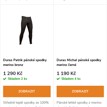
u
k
k
t
t
ů
ů
Duras Patrik pánské spodky
Duras Michal pánské spodky
merino bronz
merino černé
1 290 Kč
1 190 Kč
Skladem
2 ks
Skladem
4 ks
ZOBRAZIT
ZOBRAZIT
Středně teplé spodky ze 100%
Pánské lehké spodky z merino