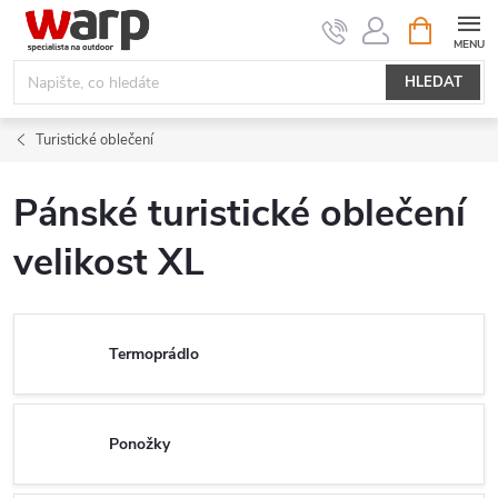
Přejít
NÁKUPNÍ
KOŠÍK
na
obsah
HLEDAT
Turistické oblečení
Pánské turistické oblečení
velikost XL
Termoprádlo
Ponožky