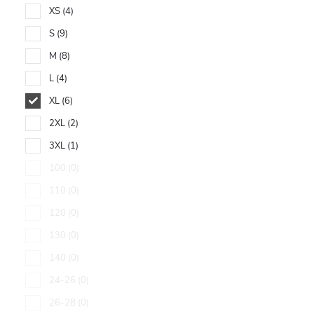
XS
4
S
9
M
8
L
4
XL
6
2XL
2
3XL
1
100
0
110
0
120
0
130
0
140
0
24-26
0
26-28
0