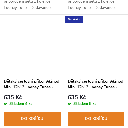
příborovém setu z kolekce
příborovém setu z kolekce
Looney Tunes. Dodáváno s
Looney Tunes. Dodáváno s
pevným PP pouzdrem. Lze mýt
pevným PP pouzdrem. Lze mýt
Novinka
v myčce na nádobí.
v myčce na nádobí.
Dětský cestovní příbor Akinod
Dětský cestovní příbor Akinod
Mini 12h12 Looney Tunes -
Mini 12h12 Looney Tunes -
Sylvester
Tweety
635 Kč
635 Kč
Skladem
4 ks
Skladem
5 ks
DO KOŠÍKU
DO KOŠÍKU