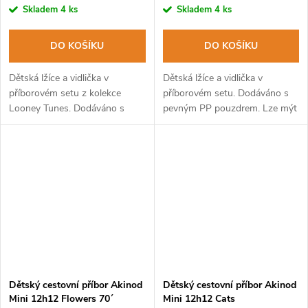
Skladem
4 ks
Skladem
4 ks
DO KOŠÍKU
DO KOŠÍKU
Dětská lžíce a vidlička v
Dětská lžíce a vidlička v
příborovém setu z kolekce
příborovém setu. Dodáváno s
Looney Tunes. Dodáváno s
pevným PP pouzdrem. Lze mýt
pevným PP pouzdrem. Lze mýt
v myčce na nádobí.
v myčce na nádobí.
Dětský cestovní příbor Akinod
Dětský cestovní příbor Akinod
Mini 12h12 Flowers 70´
Mini 12h12 Cats