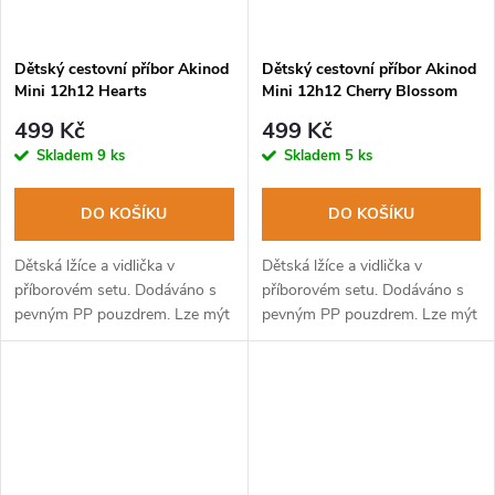
Dětský cestovní příbor Akinod
Dětský cestovní příbor Akinod
Mini 12h12 Hearts
Mini 12h12 Cherry Blossom
499 Kč
499 Kč
Skladem
9 ks
Skladem
5 ks
DO KOŠÍKU
DO KOŠÍKU
Dětská lžíce a vidlička v
Dětská lžíce a vidlička v
příborovém setu. Dodáváno s
příborovém setu. Dodáváno s
pevným PP pouzdrem. Lze mýt
pevným PP pouzdrem. Lze mýt
v myčce na nádobí.
v myčce na nádobí.