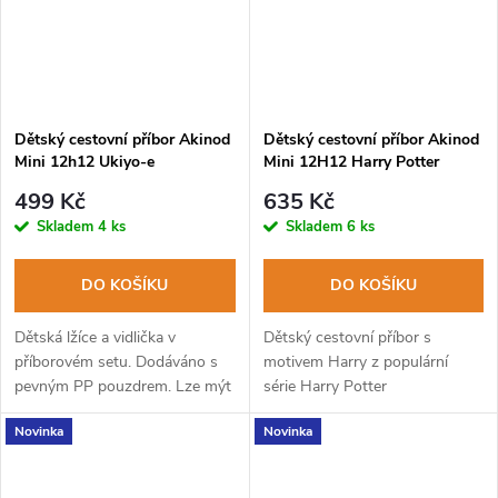
Dětský cestovní příbor Akinod
Dětský cestovní příbor Akinod
Mini 12h12 Ukiyo-e
Mini 12H12 Harry Potter
HARRY
499 Kč
635 Kč
Skladem
4 ks
Skladem
6 ks
DO KOŠÍKU
DO KOŠÍKU
Dětská lžíce a vidlička v
Dětský cestovní příbor s
příborovém setu. Dodáváno s
motivem Harry z populární
pevným PP pouzdrem. Lze mýt
série Harry Potter
v myčce na nádobí.
Novinka
Novinka