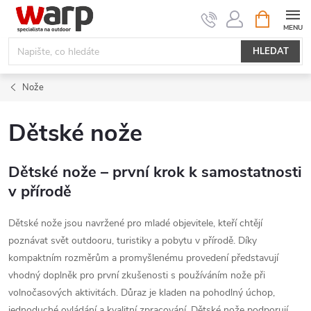
Přejít
NÁKUPNÍ
KOŠÍK
na
obsah
HLEDAT
Nože
Dětské nože
Dětské nože – první krok k samostatnosti
v přírodě
Dětské nože jsou navržené pro mladé objevitele, kteří chtějí
poznávat svět outdooru, turistiky a pobytu v přírodě. Díky
kompaktním rozměrům a promyšlenému provedení představují
vhodný doplněk pro první zkušenosti s používáním nože při
volnočasových aktivitách. Důraz je kladen na pohodlný úchop,
jednoduché ovládání a kvalitní zpracování. Dětské nože podporují