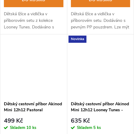
Dětská lžíce a vidlička v
Dětská lžíce a vidlička v
příborovém setu z kolekce
příborovém setu. Dodáváno s
Looney Tunes. Dodáváno s
pevným PP pouzdrem. Lze mýt
pevným PP pouzdrem. Lze mýt
v myčce na nádobí.
Novinka
v myčce na nádobí.
Dětský cestovní příbor Akinod
Dětský cestovní příbor Akinod
Mini 12h12 Pastoral
Mini 12h12 Looney Tunes -
Marvin the Martian
499 Kč
635 Kč
Skladem
10 ks
Skladem
5 ks