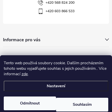
+420 568 824 200
+420 603 866 533
Informace pro vás
Nejhledanější
Tento web používá soubory cookie. Dalším procházením
tohoto webu vyjadřujete souhlas s jejich používáním.. Více
informací
zde
.
Důležité odkazy
Nastavení
Copyright 2026
Warp-Sport.com
. Všechna práva vyhrazena.
Odmítnout
Souhlasím
Vytvořil Shoptet