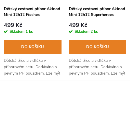
Dětský cestovní příbor Akinod
Dětský cestovní příbor Akinod
Mini 12h12 Fisches
Mini 12h12 Superheroes
499 Kč
499 Kč
Skladem
1 ks
Skladem
2 ks
DO KOŠÍKU
DO KOŠÍKU
Dětská lžíce a vidlička v
Dětská lžíce a vidlička v
příborovém setu. Dodáváno s
příborovém setu. Dodáváno s
pevným PP pouzdrem. Lze mýt
pevným PP pouzdrem. Lze mýt
v myčce na nádobí.
v myčce na nádobí.