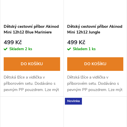
Dětský cestovní příbor Akinod
Dětský cestovní příbor Akinod
Mini 12h12 Blue Mariniere
Mini 12h12 Jungle
499 Kč
499 Kč
Skladem
2 ks
Skladem
1 ks
DO KOŠÍKU
DO KOŠÍKU
Dětská lžíce a vidlička v
Dětská lžíce a vidlička v
příborovém setu. Dodáváno s
příborovém setu. Dodáváno s
pevným PP pouzdrem. Lze mýt
pevným PP pouzdrem. Lze mýt
v myčce na nádobí.
v myčce na nádobí.
Novinka