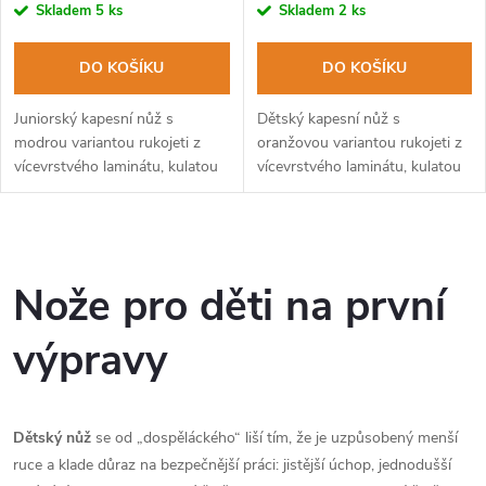
Skladem
5 ks
Skladem
2 ks
DO KOŠÍKU
DO KOŠÍKU
Juniorský kapesní nůž s
Dětský kapesní nůž s
modrou variantou rukojeti z
oranžovou variantou rukojeti z
vícevrstvého laminátu, kulatou
vícevrstvého laminátu, kulatou
špičkou a nabroušeným ostřím.
špičkou a ztupeným ostřím.
O
v
Nože pro děti na první
l
výpravy
á
d
Dětský nůž
se od „dospěláckého“ liší tím, že je uzpůsobený menší
a
ruce a klade důraz na bezpečnější práci: jistější úchop, jednodušší