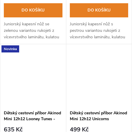
DO KOŠÍKU
DO KOŠÍKU
Juniorský kapesní nůž se
Juniorský kapesní nůž s
zelenou variantou rukojeti z
pestrou variantou rukojeti z
vícevrstvého laminátu, kulatou
vícevrstvého laminátu, kulatou
špičkou a nabroušeným ostřím.
špičkou a nabroušeným ostřím.
Novinka
Dětský cestovní příbor Akinod
Dětský cestovní příbor Akinod
Mini 12h12 Looney Tunes -
Mini 12h12 Unicorns
Daffy Duck
635 Kč
499 Kč