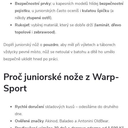
s
Bezpečnostní prvky:
u kapesních modelů hlídej
bezpečnostní
pojistku
, u juniorských často oceníš i
kulatou špičku
(a
u
někdy
ztupené ostří
).
Rukojeť:
vybírej materiál, který se dobře drží (
laminát
,
dřevo
topolové
i
zebrawood
).
Doplň juniorský nůž o
pouzdro
, aby měl při výletech a táborech
vždycky pevné místo, nůž se netoulal v batohu a dítě ho umělo
bezpečně uklidit hned po práci.
Proč juniorské nože z Warp-
Sport
Rychlé doručení
skladových kusů – odesíláme do druhého
dne.
Ověřené značky
Akinod, Baladeo a Antonini OldBear.