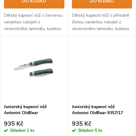
o
DO KOŠÍKU
DO KOŠÍKU
d
d
Dětský kapesní nůž s červenou
Dětský kapesní nůž s přírodně
u
variantou rukojeti z
žlutou variantou rukojeti z
vícevrstvého laminátu, kulatou
vícevrstvého laminátu, kulatou
u
špičkou a ztupeným ostřím.
špičkou a ztupeným ostřím.
k
k
t
t
ů
ů
Juniorský kapesní nůž
Juniorský kapesní nůž
Antonini OldBear
Antonini OldBear 9357/17
9357/17_MVK bezpečnostní
MAK bezpečnostní pojistka,
935 Kč
935 Kč
pojistka, kulatá špička
kulatá špička
Skladem
1 ks
Skladem
5 ks