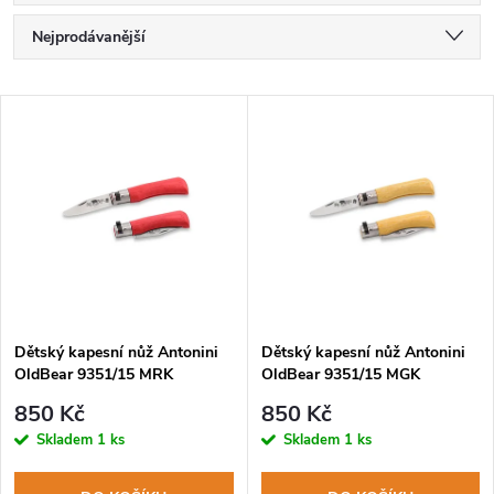
Ř
Nejprodávanější
a
Nejlevnější
V
Nejdražší
z
ý
Abecedně
e
p
n
i
í
s
p
Dětský kapesní nůž Antonini
Dětský kapesní nůž Antonini
OldBear 9351/15 MRK
OldBear 9351/15 MGK
p
bezpečnostní pojistka, kulatá
bezpečnostní pojistka, kulatá
r
850 Kč
850 Kč
špička
špička
r
Skladem
1 ks
Skladem
1 ks
o