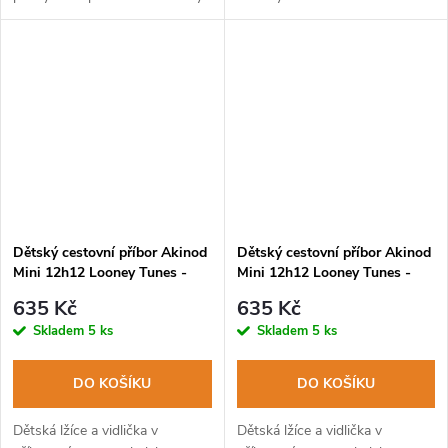
v myčce na nádobí.
pevným PP pouzdrem. Lze mýt
v myčce na nádobí.
Dětský cestovní příbor Akinod
Dětský cestovní příbor Akinod
Mini 12h12 Looney Tunes -
Mini 12h12 Looney Tunes -
Wile E. Coyote
Road Runner
635 Kč
635 Kč
Skladem
5 ks
Skladem
5 ks
DO KOŠÍKU
DO KOŠÍKU
Dětská lžíce a vidlička v
Dětská lžíce a vidlička v