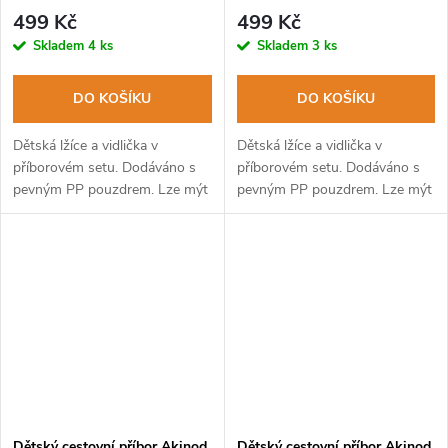
499 Kč
499 Kč
Skladem
4 ks
Skladem
3 ks
DO KOŠÍKU
DO KOŠÍKU
Dětská lžíce a vidlička v
Dětská lžíce a vidlička v
příborovém setu. Dodáváno s
příborovém setu. Dodáváno s
pevným PP pouzdrem. Lze mýt
pevným PP pouzdrem. Lze mýt
v myčce na nádobí.
v myčce na nádobí.
Dětský cestovní příbor Akinod
Dětský cestovní příbor Akinod