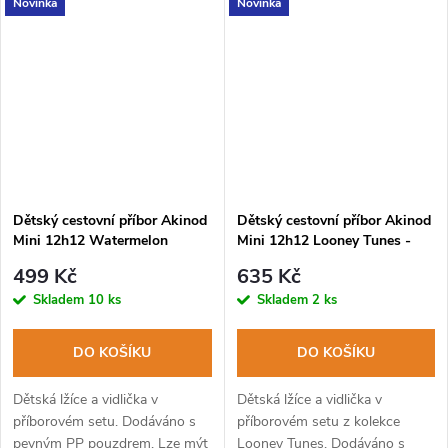
Novinka
Novinka
Dětský cestovní příbor Akinod
Dětský cestovní příbor Akinod
Mini 12h12 Watermelon
Mini 12h12 Looney Tunes -
Taz
499 Kč
635 Kč
Skladem
10 ks
Skladem
2 ks
DO KOŠÍKU
DO KOŠÍKU
Dětská lžíce a vidlička v
Dětská lžíce a vidlička v
příborovém setu. Dodáváno s
příborovém setu z kolekce
pevným PP pouzdrem. Lze mýt
Looney Tunes. Dodáváno s