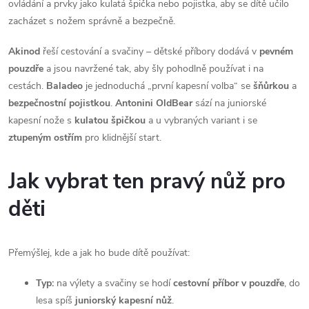
ovládání a prvky jako kulatá špička nebo pojistka, aby se dítě učilo
c
zacházet s nožem správně a bezpečně.
í
Akinod
řeší cestování a svačiny – dětské příbory dodává v
pevném
p
pouzdře
a jsou navržené tak, aby šly pohodlně používat i na
cestách.
Baladeo
je jednoduchá „první kapesní volba“ se
šňůrkou
a
r
bezpečnostní pojistkou
.
Antonini OldBear
sází na juniorské
kapesní nože s
kulatou špičkou
a u vybraných variant i se
v
ztupeným ostřím
pro klidnější start.
k
Jak vybrat ten pravý nůž pro
y
děti
v
ý
Přemýšlej, kde a jak ho bude dítě používat:
p
Typ:
na výlety a svačiny se hodí
cestovní příbor v pouzdře
, do
i
lesa spíš
juniorský kapesní nůž
.