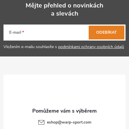
Mějte přehled o novinkách
a slevách
Z
á
E-mail
ODEBÍRAT
p
Vložením e-mailu souhlasíte s
podmínkami ochrany osobních údajů
a
t
í
eshop
@
warp-sport.com