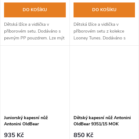
DO KOŠÍKU
DO KOŠÍKU
Dětská lžíce a vidlička v
Dětská lžíce a vidlička v
příborovém setu. Dodáváno s
příborovém setu z kolekce
pevným PP pouzdrem. Lze mýt
Looney Tunes. Dodáváno s
v myčce na nádobí.
pevným PP pouzdrem. Lze mýt
v myčce na nádobí.
Juniorský kapesní nůž
Dětský kapesní nůž Antonini
Antonini OldBear
OldBear 9351/15 MOK
9357/17_MBK bezpečnostní
bezpečnostní pojistka, kulatá
935 Kč
850 Kč
pojistka, kulatá špička
špička