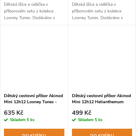
Dětská lžíce a vidlička v
Dětská lžíce a vidlička v
příborovém setu z kolekce
příborovém setu z kolekce
Looney Tunes. Dodáváno s
Looney Tunes. Dodáváno s
pevným PP pouzdrem. Lze mýt
pevným PP pouzdrem. Lze mýt
v myčce na nádobí.
v myčce na nádobí.
Dětský cestovní příbor Akinod
Dětský cestovní příbor Akinod
Mini 12h12 Looney Tunes -
Mini 12h12 Helianthemum
Bugs Bunny
Red
635 Kč
499 Kč
Skladem
5 ks
Skladem
5 ks
DO KOŠÍKU
DO KOŠÍKU