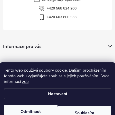
+420 568 824 200
+420 603 866 533
Informace pro vás
Nejhledanější
Tento web používá soubory cookie. Dalším procházením
tohoto webu vyjadřujete souhlas s jejich používáním.. Více
informací
zde
.
Důležité odkazy
Nastavení
Copyright 2026
Warp-Sport.com
. Všechna práva vyhrazena.
Odmítnout
Souhlasím