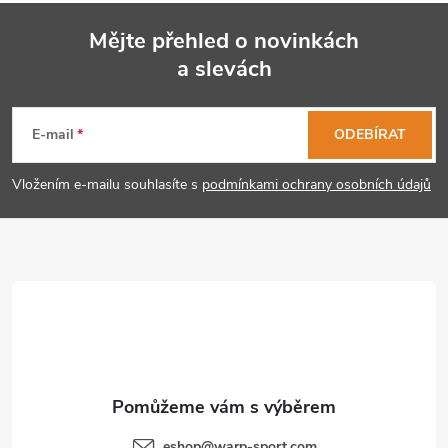
Mějte přehled o novinkách
a slevách
Z
á
E-mail
ODEBÍRAT
p
Vložením e-mailu souhlasíte s
podmínkami ochrany osobních údajů
a
t
í
eshop
@
warp-sport.com