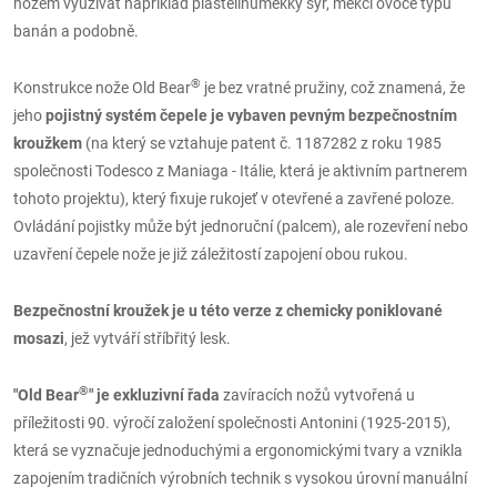
nožem využívat například plastelínuměkký sýr, měkčí ovoce typu
banán a podobně.
®
Konstrukce nože Old Bear
je bez vratné pružiny, což znamená, že
jeho
pojistný systém čepele je vybaven pevným bezpečnostním
kroužkem
(na který se vztahuje patent č. 1187282 z roku 1985
společnosti Todesco z Maniaga - Itálie, která je aktivním partnerem
tohoto projektu), který fixuje rukojeť v otevřené a zavřené poloze.
Ovládání pojistky může být jednoruční (palcem), ale rozevření nebo
uzavření čepele nože je již záležitostí zapojení obou rukou.
Bezpečnostní kroužek je u této verze z chemicky poniklované
mosazi
, jež vytváří stříbřitý lesk.
®
"Old Bear
" je exkluzivní řada
zavíracích nožů vytvořená u
příležitosti 90. výročí založení společnosti Antonini (1925-2015),
která se vyznačuje jednoduchými a ergonomickými tvary a vznikla
zapojením tradičních výrobních technik s vysokou úrovní manuální