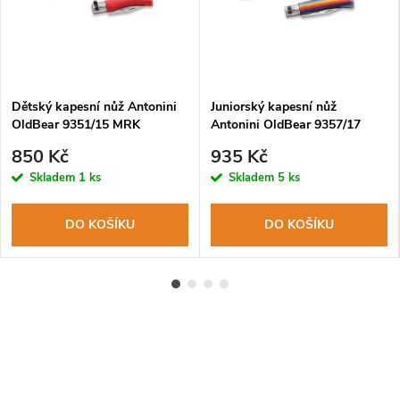
Dětský kapesní nůž Antonini
Juniorský kapesní nůž
OldBear 9351/15 MRK
Antonini OldBear 9357/17
bezpečnostní pojistka, kulatá
MAK bezpečnostní pojistka,
850 Kč
935 Kč
špička
kulatá špička
Skladem
1 ks
Skladem
5 ks
DO KOŠÍKU
DO KOŠÍKU