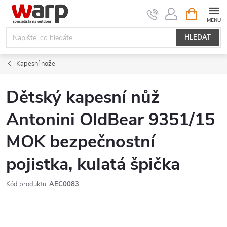
Přejít
NÁKUPNÍ
KOŠÍK
na
obsah
HLEDAT
Kapesní nože
Dětský kapesní nůž
Antonini OldBear 9351/15
MOK bezpečnostní
pojistka, kulatá špička
Kód produktu:
AEC0083