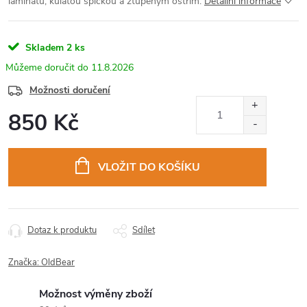
laminátu, kulatou špičkou a ztupeným ostřím.
Detailní informace
Skladem
2 ks
11.8.2026
Možnosti doručení
850 Kč
Měrná
cena:
VLOŽIT DO KOŠÍKU
Dotaz k produktu
Sdílet
Značka:
OldBear
Možnost výměny zboží