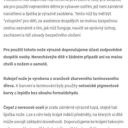
ale pro použití nejmenšími dětmi je vybaven ostřím, jež není záměrně
naostřeno a špička je výrazně zaoblena. Tento nůž by měl být
"vstupním" pro děti, za asistence dospělých se mohou bezpečnou
cestou seznámit s tím, jak nůž funguje, naučit se správný úchop,
zacházení a též zásady bezpečného uložení.
Pro použití tohoto nože výrazně doporučujeme účast zodpovědné
dospělé osoby. Nenechávejte dítě v žádném případě ani na malou
chvíli s nožem o samotě.
Rukojeť nože je vyrobena z oranžově zbarveného laminovaného
dřeva.
K barvení a laminování byly použity
netoxické pigmentové
barvy
a
lepidlo bez obsahu formaldehydu
.
Čepel z nerezové oceli
je zcela záměrně výrazně tupá, stejně tak
špička nože. Lze s ním tedy krájet měkčí předměty, na kterých si dítě
může osvojit základní dovednosti. Doporučujeme ke krájení takovým