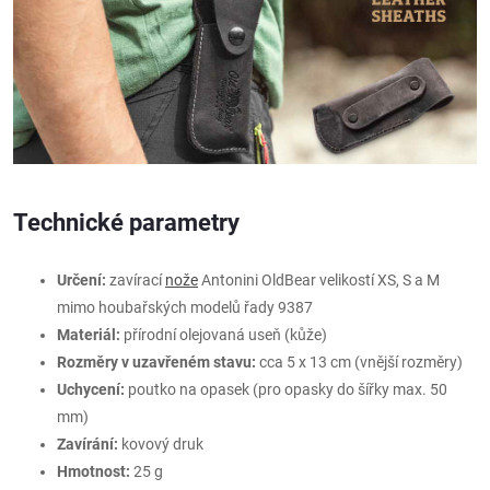
Technické parametry
Určení:
zavírací
nože
Antonini OldBear velikostí XS, S a M
mimo houbařských modelů řady 9387
Materiál:
přírodní olejovaná useň (kůže)
Rozměry v uzavřeném stavu:
cca 5 x 13 cm (vnější rozměry)
Uchycení:
poutko na opasek (pro opasky do šířky max. 50
mm)
Zavírání:
kovový druk
Hmotnost:
25
g