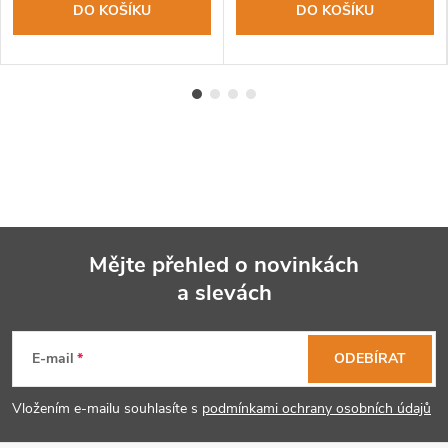
DO KOŠÍKU
DO KOŠÍKU
Mějte přehled o novinkách
a slevách
Z
á
E-mail
ODEBÍRAT
p
Vložením e-mailu souhlasíte s
podmínkami ochrany osobních údajů