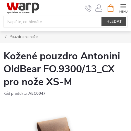
Přejít
NÁKUPNÍ
KOŠÍK
na
obsah
HLEDAT
Pouzdra na nože
Kožené pouzdro Antonini
OldBear FO.9300/13_CX
pro nože XS-M
Kód produktu:
AEC0047