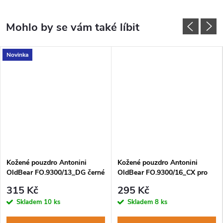
Novinka
Kožené pouzdro Antonini
Kožené pouzdro Antonini
OldBear FO.9300/13_DG černé
OldBear FO.9300/16_CX pro
pro nože XS-M
nože L-XL
315 Kč
295 Kč
Skladem
10 ks
Skladem
8 ks