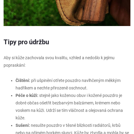
Tipy pro údržbu
Aby si kůže zachovala svou kvalitu, vzhled a nedošlo k jejímu
popraskání:
Čištění:
při ušpinění otřete pouzdro navlhčeným měkkým
hadříkem a nechte přirozeně oschnout.
Péče o kůži:
stejně jako koženou obuv i kožené pouzdro je
dobré občas ošetřit bezbarvým balzámem, krémem nebo
voskem na kůži. Udrží se tím vláčnost a olejovaná ochrana
kůže.
Sušení:
nesušte pouzdro v těsné blízkosti radiátorů, krbů
nebo na přímém horkém slunci. Kůže by ztvrdla a mohla by se