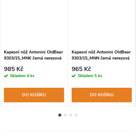
Kapesní nůž Antonini OldBear
Kapesní nůž Antonini OldBear
9303/15_MNK černá nerezová
9303/15_MNN černá nerezová
čepel s PTFE, rukojeť topol
čepel s PTFE, rukojeť topol
985 Kč
965 Kč
černá
černá
Skladem
4 ks
Skladem
5 ks
DO KOŠÍKU
DO KOŠÍKU