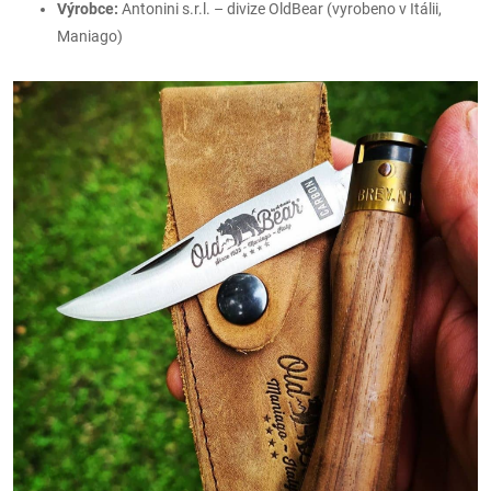
Výrobce:
Antonini s.r.l. – divize OldBear (vyrobeno v Itálii,
Maniago)