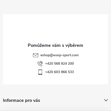
a
t
í
eshop
@
warp-sport.com
+420 568 824 200
+420 603 866 533
Informace pro vás