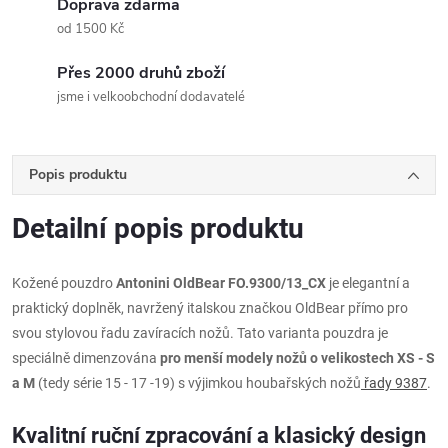
Doprava zdarma
od 1500 Kč
Přes 2000 druhů zboží
jsme i velkoobchodní dodavatelé
Popis produktu
Detailní popis produktu
Kožené pouzdro
Antonini OldBear FO.9300/13_CX
je elegantní a
praktický doplněk, navržený italskou značkou OldBear přímo pro
svou stylovou řadu zavíracích nožů. Tato varianta pouzdra je
speciálně dimenzována
pro menší modely nožů o velikostech XS - S
a M
(tedy série 15 - 17 -19) s výjimkou houbařských nožů
řady 9387
.
Kvalitní ruční zpracování a klasický design