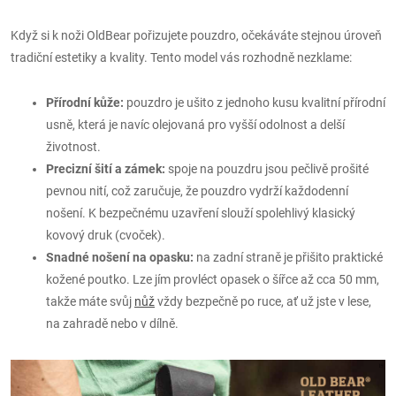
Když si k noži OldBear pořizujete pouzdro, očekáváte stejnou úroveň
tradiční estetiky a kvality. Tento model vás rozhodně nezklame:
Přírodní kůže:
pouzdro je ušito z jednoho kusu kvalitní přírodní
usně, která je navíc olejovaná pro vyšší odolnost a delší
životnost.
Precizní šití a zámek:
spoje na pouzdru jsou pečlivě prošité
pevnou nití, což zaručuje, že pouzdro vydrží každodenní
nošení. K bezpečnému uzavření slouží spolehlivý klasický
kovový druk (cvoček).
Snadné nošení na opasku:
na zadní straně je přišito praktické
kožené poutko. Lze jím provléct opasek o šířce až cca 50 mm,
takže máte svůj
nůž
vždy bezpečně po ruce, ať už jste v lese,
na zahradě nebo v dílně.