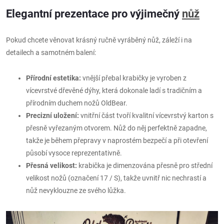
Elegantní prezentace pro výjimečný
nůž
Pokud chcete věnovat krásný ručně vyráběný nůž, záleží i na
detailech a samotném balení:
Přírodní estetika:
vnější přebal krabičky je vyroben z
vícevrstvé dřevěné dýhy, která dokonale ladí s tradičním a
přírodním duchem nožů OldBear.
Precizní uložení:
vnitřní část tvoří kvalitní vícevrstvý karton s
přesně vyřezaným otvorem. Nůž do něj perfektně zapadne,
takže je během přepravy v naprostém bezpečí a při otevření
působí vysoce reprezentativně.
Přesná velikost:
krabička je dimenzována přesně pro střední
velikost nožů (označení 17 / S), takže uvnitř nic nechrastí a
nůž nevyklouzne ze svého lůžka.