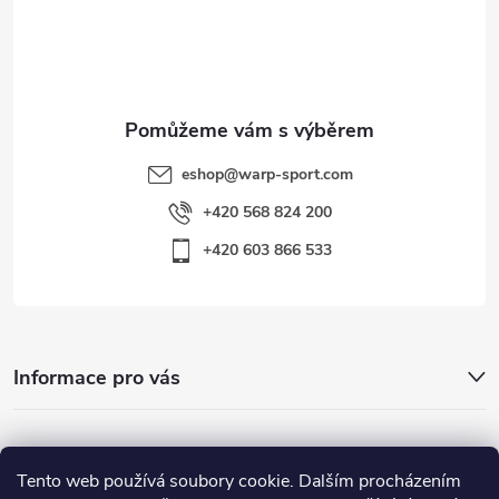
í
eshop
@
warp-sport.com
+420 568 824 200
+420 603 866 533
Informace pro vás
Nejhledanější
Tento web používá soubory cookie. Dalším procházením