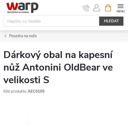
Přejít
NÁKUPNÍ
KOŠÍK
na
obsah
HLEDAT
Pouzdra na nože
Dárkový obal na kapesní
nůž Antonini OldBear ve
velikosti S
Kód produktu:
AEC0105