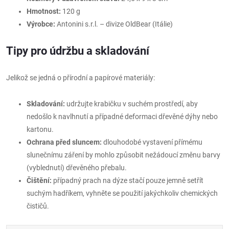
Hmotnost:
120 g
Výrobce:
Antonini s.r.l. – divize OldBear (Itálie)
Tipy pro údržbu a skladování
Jelikož se jedná o přírodní a papírové materiály:
Skladování:
udržujte krabičku v suchém prostředí, aby
nedošlo k navlhnutí a případné deformaci dřevěné dýhy nebo
kartonu.
Ochrana před sluncem:
dlouhodobé vystavení přímému
slunečnímu záření by mohlo způsobit nežádoucí změnu barvy
(vyblednutí) dřevěného přebalu.
Čištění:
případný prach na dýze stačí pouze jemně setřít
suchým hadříkem, vyhněte se použití jakýchkoliv chemických
čističů.