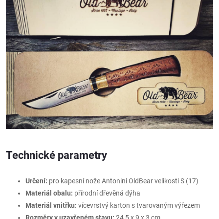
Technické parametry
Určení:
pro kapesní nože Antonini OldBear velikosti S (17)
Materiál obalu:
přírodní dřevěná dýha
Materiál vnitřku:
vícevrstvý karton s tvarovaným výřezem
Rozměry v uzavřeném stavu:
24,5 x 9 x 3 cm