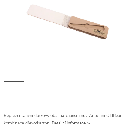
Reprezentativní dárkový obal na kapesní
nůž
Antonini OldBear,
kombinace dřevo/karton.
Detailní informace