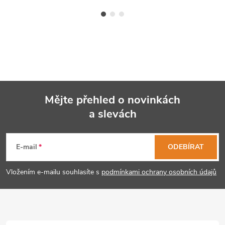
Mějte přehled o novinkách
a slevách
Z
á
E-mail
ODEBÍRAT
p
Vložením e-mailu souhlasíte s
podmínkami ochrany osobních údajů
a
t