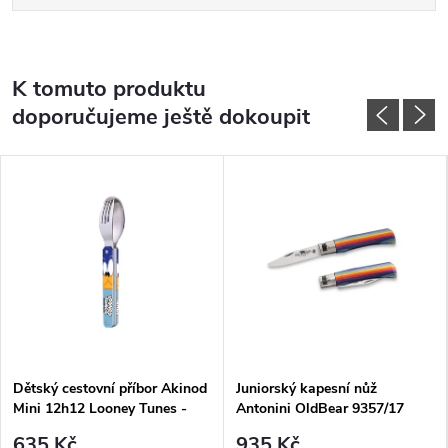
K tomuto produktu
doporučujeme ještě dokoupit
Dětský cestovní příbor Akinod
Juniorský kapesní nůž
Mini 12h12 Looney Tunes -
Antonini OldBear 9357/17
Road Runner
MAK bezpečnostní pojistka,
635 Kč
935 Kč