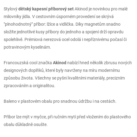
Stylový
dětský kapesní příborový set
Akinod je novinkou pro malé
milovníky jídla. V cestovním úsporném provedení se skrývá
"plnohodnotný" příbor: lžíce a vidlička. Díky magnetům snadno
složíte jednotlivé kusy příbory do jednoho a spojení drží opravdu
spolehlivě. Prémiová nerezová ocel odolá i nepříznivému počasí či
potravinovým kyselinám.
Francouzská cool značka
Akinod
nabízí hned několik zbrusu nových
designových doplňků, které byly navrženy na míru modernímu
způsobu života. Všechny se pyšní kvalitními materiály, precizním
zpracováním a originalitou.
Baleno v plastovém obalu pro snadnou údržbu i na cestách.
Příbor lze mýt v myčce, při ručním mytí před vložením do plastového
obalu důkladně osušte.