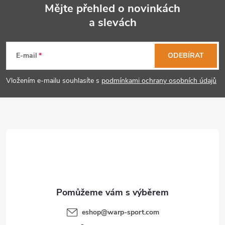
Mějte přehled o novinkách
a slevách
Z
á
E-mail
ODEBÍRAT
p
Vložením e-mailu souhlasíte s
podmínkami ochrany osobních údajů
a
t
í
eshop
@
warp-sport.com