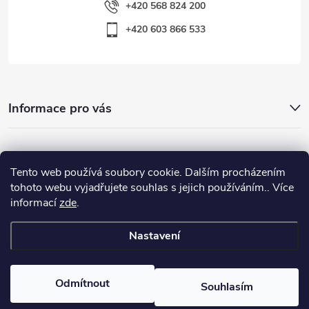
+420 568 824 200
+420 603 866 533
Informace pro vás
Nejhledanější
Tento web používá soubory cookie. Dalším procházením
tohoto webu vyjadřujete souhlas s jejich používáním.. Více
informací
zde
.
Důležité odkazy
Nastavení
Copyright 2026
Warp-Sport.com
. Všechna práva vyhrazena.
Odmítnout
Souhlasím
Vytvořil Shoptet