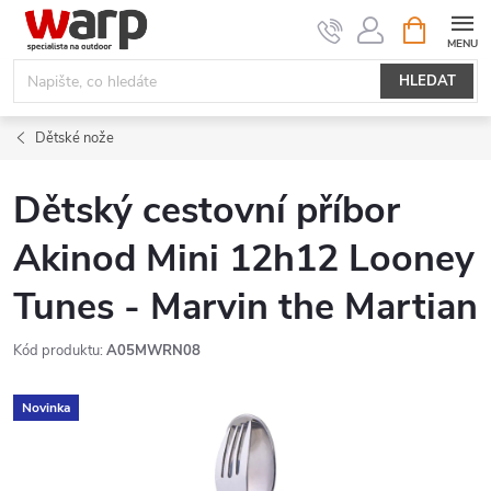
Přejít
NÁKUPNÍ
KOŠÍK
na
obsah
HLEDAT
Dětské nože
Dětský cestovní příbor
Akinod Mini 12h12 Looney
Tunes - Marvin the Martian
Kód produktu:
A05MWRN08
Novinka