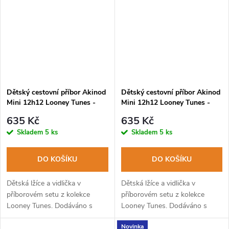
Dětský cestovní příbor Akinod
Dětský cestovní příbor Akinod
Mini 12h12 Looney Tunes -
Mini 12h12 Looney Tunes -
Marvin the Martian
Road Runner
635 Kč
635 Kč
Skladem
5 ks
Skladem
5 ks
DO KOŠÍKU
DO KOŠÍKU
Dětská lžíce a vidlička v
Dětská lžíce a vidlička v
příborovém setu z kolekce
příborovém setu z kolekce
Looney Tunes. Dodáváno s
Looney Tunes. Dodáváno s
pevným PP pouzdrem. Lze mýt
pevným PP pouzdrem. Lze mýt
Novinka
v myčce na nádobí.
v myčce na nádobí.