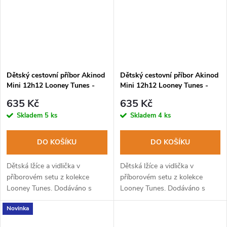
Dětský cestovní příbor Akinod
Dětský cestovní příbor Akinod
Mini 12h12 Looney Tunes -
Mini 12h12 Looney Tunes -
Bugs Bunny
Daffy Duck
635 Kč
635 Kč
Skladem
5 ks
Skladem
4 ks
DO KOŠÍKU
DO KOŠÍKU
Dětská lžíce a vidlička v
Dětská lžíce a vidlička v
příborovém setu z kolekce
příborovém setu z kolekce
Looney Tunes. Dodáváno s
Looney Tunes. Dodáváno s
pevným PP pouzdrem. Lze mýt
pevným PP pouzdrem. Lze mýt
Novinka
v myčce na nádobí.
v myčce na nádobí.