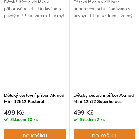
Dětská lžíce a vidlička v
Dětská lžíce a vidlička v
příborovém setu. Dodáváno s
příborovém setu. Dodáváno s
pevným PP pouzdrem. Lze mýt
pevným PP pouzdrem. Lze mýt
v myčce na nádobí.
v myčce na nádobí.
Dětský cestovní příbor Akinod
Dětský cestovní příbor Akinod
Mini 12h12 Pastoral
Mini 12h12 Superheroes
499 Kč
499 Kč
Skladem
10 ks
Skladem
2 ks
DO KOŠÍKU
DO KOŠÍKU