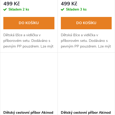
499 Kč
499 Kč
Skladem
2 ks
Skladem
3 ks
DO KOŠÍKU
DO KOŠÍKU
Dětská lžíce a vidlička v
Dětská lžíce a vidlička v
příborovém setu. Dodáváno s
příborovém setu. Dodáváno s
pevným PP pouzdrem. Lze mýt
pevným PP pouzdrem. Lze mýt
v myčce na nádobí.
v myčce na nádobí.
Dětský cestovní příbor Akinod
Dětský cestovní příbor Akinod