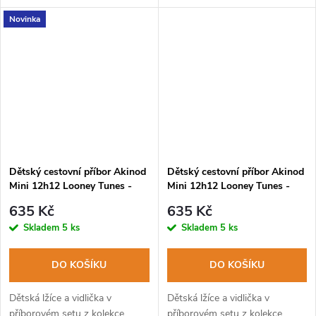
pevným PP pouzdrem. Lze mýt
pevným PP pouzdrem. Lze mýt
Novinka
v myčce na nádobí.
v myčce na nádobí.
Dětský cestovní příbor Akinod
Dětský cestovní příbor Akinod
Mini 12h12 Looney Tunes -
Mini 12h12 Looney Tunes -
Tweety
Wile E. Coyote
635 Kč
635 Kč
Skladem
5 ks
Skladem
5 ks
DO KOŠÍKU
DO KOŠÍKU
Dětská lžíce a vidlička v
Dětská lžíce a vidlička v
příborovém setu z kolekce
příborovém setu z kolekce