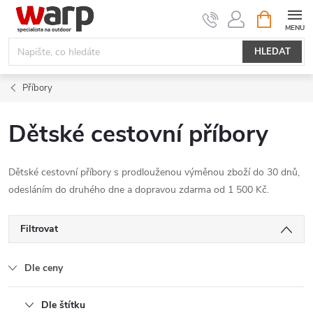
Přejít
NÁKUPNÍ
KOŠÍK
na
obsah
HLEDAT
Příbory
Dětské cestovní příbory
Dětské cestovní příbory s prodlouženou výměnou zboží do 30 dnů,
odesláním do druhého dne a dopravou zdarma od 1 500 Kč.
Filtrovat
Dle ceny
Dle štítku