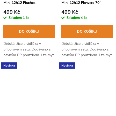
Mini 12h12 Fisches
Mini 12h12 Flowers 70´
499 Kč
499 Kč
Skladem
1 ks
Skladem
4 ks
DO KOŠÍKU
DO KOŠÍKU
Dětská lžíce a vidlička v
Dětská lžíce a vidlička v
příborovém setu. Dodáváno s
příborovém setu. Dodáváno s
pevným PP pouzdrem. Lze mýt
pevným PP pouzdrem. Lze mýt
v myčce na nádobí.
v myčce na nádobí.
Novinka
Novinka