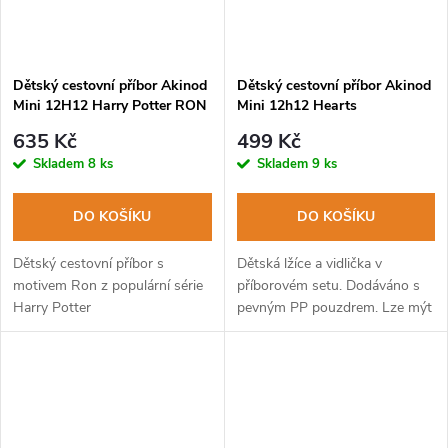
Dětský cestovní příbor Akinod
Dětský cestovní příbor Akinod
Mini 12H12 Harry Potter RON
Mini 12h12 Hearts
635 Kč
499 Kč
Skladem
8 ks
Skladem
9 ks
DO KOŠÍKU
DO KOŠÍKU
Dětský cestovní příbor s
Dětská lžíce a vidlička v
motivem Ron z populární série
příborovém setu. Dodáváno s
Harry Potter
pevným PP pouzdrem. Lze mýt
v myčce na nádobí.