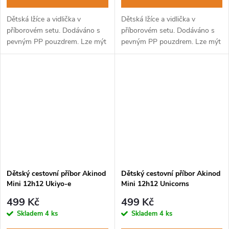
Dětská lžíce a vidlička v
Dětská lžíce a vidlička v
příborovém setu. Dodáváno s
příborovém setu. Dodáváno s
pevným PP pouzdrem. Lze mýt
pevným PP pouzdrem. Lze mýt
v myčce na nádobí.
v myčce na nádobí.
Dětský cestovní příbor Akinod
Dětský cestovní příbor Akinod
Mini 12h12 Ukiyo-e
Mini 12h12 Unicorns
499 Kč
499 Kč
Skladem
4 ks
Skladem
4 ks