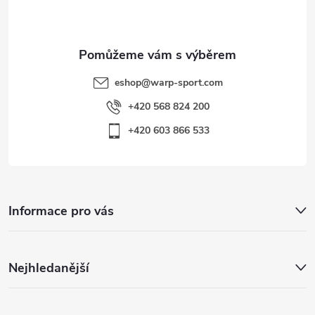
í
u
eshop
@
warp-sport.com
+420 568 824 200
+420 603 866 533
Informace pro vás
Nejhledanější