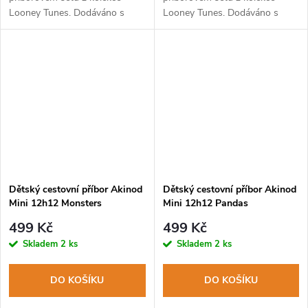
Looney Tunes. Dodáváno s
Looney Tunes. Dodáváno s
pevným PP pouzdrem. Lze mýt
pevným PP pouzdrem. Lze mýt
v myčce na nádobí.
v myčce na nádobí.
Dětský cestovní příbor Akinod
Dětský cestovní příbor Akinod
Mini 12h12 Monsters
Mini 12h12 Pandas
499 Kč
499 Kč
Skladem
2 ks
Skladem
2 ks
DO KOŠÍKU
DO KOŠÍKU