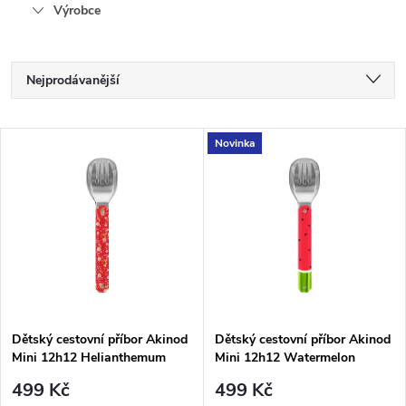
Výrobce
Ř
Nejprodávanější
a
Nejlevnější
V
Novinka
Nejdražší
z
ý
Abecedně
e
p
n
i
í
s
p
Dětský cestovní příbor Akinod
Dětský cestovní příbor Akinod
Mini 12h12 Helianthemum
Mini 12h12 Watermelon
p
Red
r
499 Kč
499 Kč