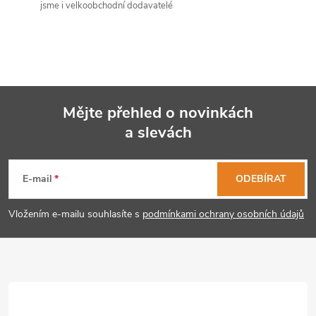
jsme i velkoobchodní dodavatelé
í
p
r
v
Mějte přehled o novinkách
k
a slevách
Z
y
á
E-mail
ODEBÍRAT
v
p
ý
Vložením e-mailu souhlasíte s
podmínkami ochrany osobních údajů
p
a
i
t
s