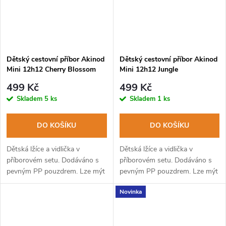
Dětský cestovní příbor Akinod
Dětský cestovní příbor Akinod
Mini 12h12 Cherry Blossom
Mini 12h12 Jungle
499 Kč
499 Kč
Skladem
5 ks
Skladem
1 ks
DO KOŠÍKU
DO KOŠÍKU
Dětská lžíce a vidlička v
Dětská lžíce a vidlička v
příborovém setu. Dodáváno s
příborovém setu. Dodáváno s
pevným PP pouzdrem. Lze mýt
pevným PP pouzdrem. Lze mýt
v myčce na nádobí.
v myčce na nádobí.
Novinka