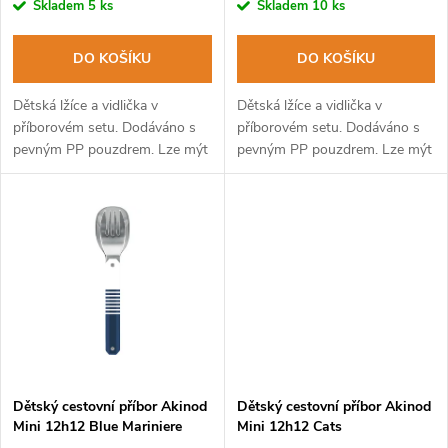
r
Skladem
5 ks
Skladem
10 ks
o
o
DO KOŠÍKU
DO KOŠÍKU
d
d
Dětská lžíce a vidlička v
Dětská lžíce a vidlička v
u
příborovém setu. Dodáváno s
příborovém setu. Dodáváno s
pevným PP pouzdrem. Lze mýt
pevným PP pouzdrem. Lze mýt
u
v myčce na nádobí.
v myčce na nádobí.
k
k
t
t
ů
ů
Dětský cestovní příbor Akinod
Dětský cestovní příbor Akinod
Mini 12h12 Blue Mariniere
Mini 12h12 Cats