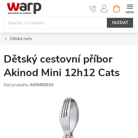
Přejít
NÁKUPNÍ
KOŠÍK
na
obsah
HLEDAT
Dětské nože
Dětský cestovní příbor
Akinod Mini 12h12 Cats
Kód produktu:
A05M00015