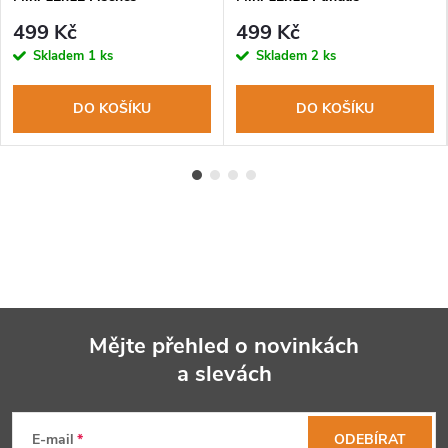
499 Kč
499 Kč
Skladem
1 ks
Skladem
2 ks
DO KOŠÍKU
DO KOŠÍKU
Mějte přehled o novinkách
a slevách
Z
á
E-mail
ODEBÍRAT