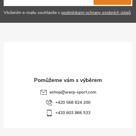
p
Vložením e-mailu souhlasíte s
podmínkami ochrany osobních údajů
a
t
í
eshop
@
warp-sport.com
+420 568 824 200
+420 603 866 533