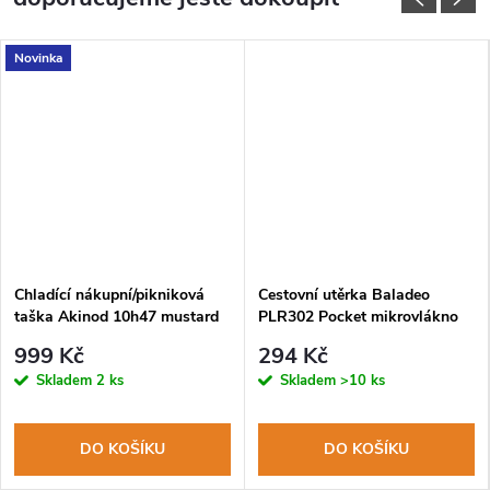
Novinka
Chladící nákupní/pikniková
Cestovní utěrka Baladeo
taška Akinod 10h47 mustard
PLR302 Pocket mikrovlákno
999 Kč
294 Kč
Skladem
2 ks
Skladem
>10 ks
DO KOŠÍKU
DO KOŠÍKU