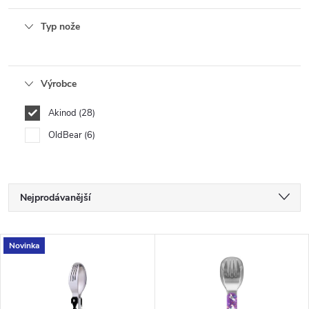
Typ nože
Výrobce
Akinod
28
OldBear
6
Ř
Nejprodávanější
a
Nejlevnější
V
Novinka
Nejdražší
z
ý
Abecedně
e