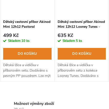
Dětský cestovní příbor Akinod
Dětský cestovní příbor Akinod
Mini 12h12 Pastoral
Mini 12h12 Looney Tunes -
Marvin the Martian
499 Kč
635 Kč
Skladem
10 ks
Skladem
5 ks
DO KOŠÍKU
DO KOŠÍKU
Dětská lžíce a vidlička v
Dětská lžíce a vidlička v
příborovém setu. Dodáváno s
příborovém setu z kolekce
pevným PP pouzdrem. Lze mýt
Looney Tunes. Dodáváno s
v myčce na nádobí.
pevným PP pouzdrem. Lze mýt
v myčce na nádobí.
O
v
Možnost výměny zboží