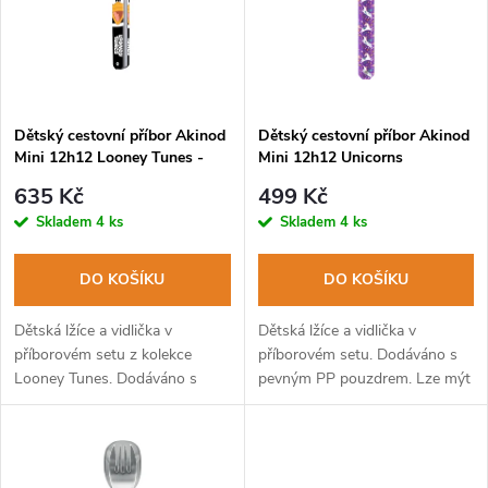
p
n
i
í
s
p
Dětský cestovní příbor Akinod
Dětský cestovní příbor Akinod
Mini 12h12 Looney Tunes -
Mini 12h12 Unicorns
p
Daffy Duck
r
635 Kč
499 Kč
r
Skladem
4 ks
Skladem
4 ks
o
o
DO KOŠÍKU
DO KOŠÍKU
d
d
Dětská lžíce a vidlička v
Dětská lžíce a vidlička v
u
příborovém setu z kolekce
příborovém setu. Dodáváno s
Looney Tunes. Dodáváno s
pevným PP pouzdrem. Lze mýt
u
pevným PP pouzdrem. Lze mýt
v myčce na nádobí.
k
v myčce na nádobí.
k
t