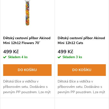
t
ů
ů
Dětský cestovní příbor Akinod
Dětský cestovní příbor Akinod
Mini 12h12 Flowers 70´
Mini 12h12 Cats
499 Kč
499 Kč
Skladem
4 ks
Skladem
3 ks
DO KOŠÍKU
DO KOŠÍKU
Dětská lžíce a vidlička v
Dětská lžíce a vidlička v
příborovém setu. Dodáváno s
příborovém setu. Dodáváno s
pevným PP pouzdrem. Lze mýt
pevným PP pouzdrem. Lze mýt
v myčce na nádobí.
v myčce na nádobí.