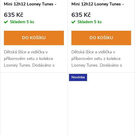
Mini 12h12 Looney Tunes -
Mini 12h12 Looney Tunes -
Wile E. Coyote
Road Runner
635 Kč
635 Kč
Skladem
5 ks
Skladem
5 ks
DO KOŠÍKU
DO KOŠÍKU
Dětská lžíce a vidlička v
Dětská lžíce a vidlička v
příborovém setu z kolekce
příborovém setu z kolekce
Looney Tunes. Dodáváno s
Looney Tunes. Dodáváno s
pevným PP pouzdrem. Lze mýt
pevným PP pouzdrem. Lze mýt
Novinka
v myčce na nádobí.
v myčce na nádobí.