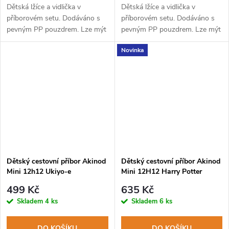
Dětská lžíce a vidlička v
Dětská lžíce a vidlička v
příborovém setu. Dodáváno s
příborovém setu. Dodáváno s
pevným PP pouzdrem. Lze mýt
pevným PP pouzdrem. Lze mýt
v myčce na nádobí.
v myčce na nádobí.
Novinka
Dětský cestovní příbor Akinod
Dětský cestovní příbor Akinod
Mini 12h12 Ukiyo-e
Mini 12H12 Harry Potter
HARRY
499 Kč
635 Kč
Skladem
4 ks
Skladem
6 ks
DO KOŠÍKU
DO KOŠÍKU