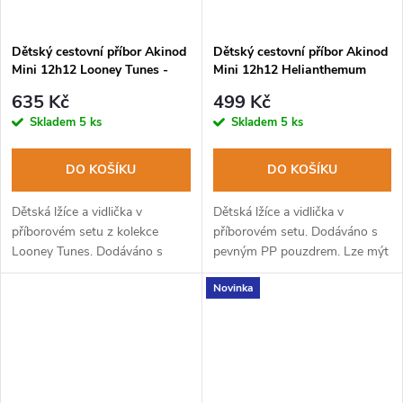
Dětský cestovní příbor Akinod
Dětský cestovní příbor Akinod
Mini 12h12 Looney Tunes -
Mini 12h12 Helianthemum
Bugs Bunny
Red
635 Kč
499 Kč
Skladem
5 ks
Skladem
5 ks
DO KOŠÍKU
DO KOŠÍKU
Dětská lžíce a vidlička v
Dětská lžíce a vidlička v
příborovém setu z kolekce
příborovém setu. Dodáváno s
Looney Tunes. Dodáváno s
pevným PP pouzdrem. Lze mýt
pevným PP pouzdrem. Lze mýt
v myčce na nádobí.
Novinka
v myčce na nádobí.