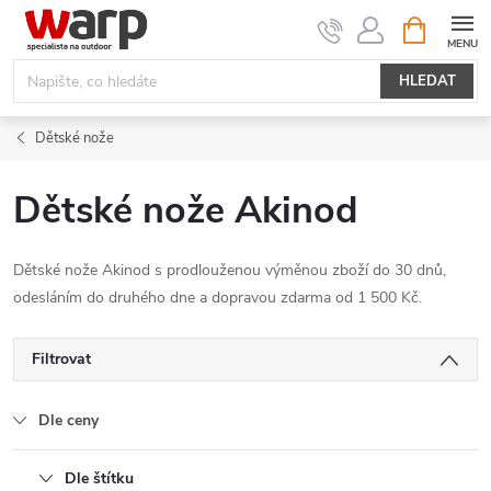
Přejít
NÁKUPNÍ
KOŠÍK
na
obsah
HLEDAT
Dětské nože
Dětské nože Akinod
Dětské nože Akinod s prodlouženou výměnou zboží do 30 dnů,
odesláním do druhého dne a dopravou zdarma od 1 500 Kč.
Filtrovat
Dle ceny
Dle štítku