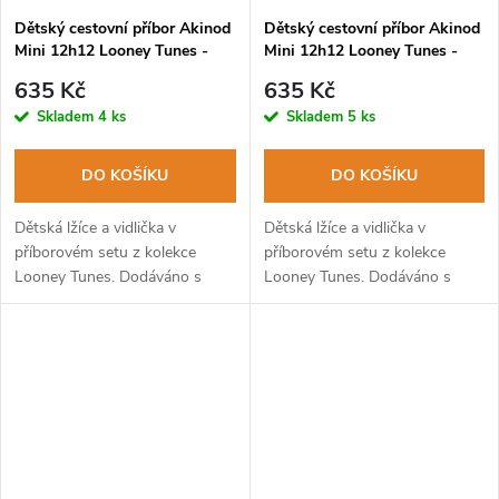
Dětský cestovní příbor Akinod
Dětský cestovní příbor Akinod
Mini 12h12 Looney Tunes -
Mini 12h12 Looney Tunes -
Sylvester
Tweety
635 Kč
635 Kč
Skladem
4 ks
Skladem
5 ks
DO KOŠÍKU
DO KOŠÍKU
Dětská lžíce a vidlička v
Dětská lžíce a vidlička v
příborovém setu z kolekce
příborovém setu z kolekce
Looney Tunes. Dodáváno s
Looney Tunes. Dodáváno s
pevným PP pouzdrem. Lze mýt
pevným PP pouzdrem. Lze mýt
v myčce na nádobí.
v myčce na nádobí.