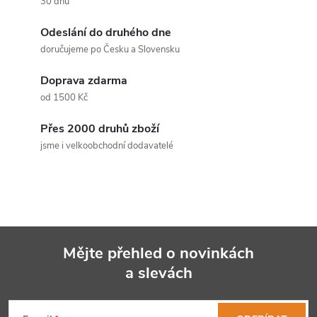
30 dnů
l
Odeslání do druhého dne
á
doručujeme po Česku a Slovensku
d
Doprava zdarma
a
od 1500 Kč
c
Přes 2000 druhů zboží
jsme i velkoobchodní dodavatelé
í
p
r
v
Mějte přehled o novinkách
k
a slevách
Z
y