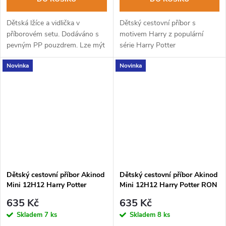
Dětská lžíce a vidlička v
Dětský cestovní příbor s
příborovém setu. Dodáváno s
motivem Harry z populární
pevným PP pouzdrem. Lze mýt
série Harry Potter
v myčce na nádobí.
Novinka
Novinka
Dětský cestovní příbor Akinod
Dětský cestovní příbor Akinod
Mini 12H12 Harry Potter
Mini 12H12 Harry Potter RON
HEDWIG
635 Kč
635 Kč
Skladem
7 ks
Skladem
8 ks