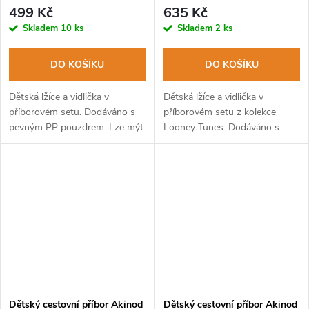
Taz
499 Kč
635 Kč
Skladem
10 ks
Skladem
2 ks
DO KOŠÍKU
DO KOŠÍKU
Dětská lžíce a vidlička v
Dětská lžíce a vidlička v
příborovém setu. Dodáváno s
příborovém setu z kolekce
pevným PP pouzdrem. Lze mýt
Looney Tunes. Dodáváno s
v myčce na nádobí.
pevným PP pouzdrem. Lze mýt
v myčce na nádobí.
Dětský cestovní příbor Akinod
Dětský cestovní příbor Akinod