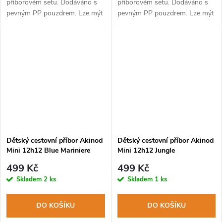
příborovém setu. Dodáváno s
příborovém setu. Dodáváno s
pevným PP pouzdrem. Lze mýt
pevným PP pouzdrem. Lze mýt
v myčce na nádobí.
v myčce na nádobí.
Dětský cestovní příbor Akinod
Dětský cestovní příbor Akinod
Mini 12h12 Blue Mariniere
Mini 12h12 Jungle
499 Kč
499 Kč
Skladem
2 ks
Skladem
1 ks
DO KOŠÍKU
DO KOŠÍKU