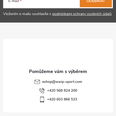
á
E-mail
ODEBÍRAT
v
p
ý
Vložením e-mailu souhlasíte s
podmínkami ochrany osobních údajů
p
a
i
t
s
í
u
eshop
@
warp-sport.com
+420 568 824 200
+420 603 866 533