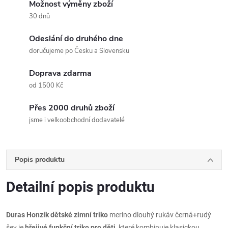
Možnost výměny zboží
30 dnů
Odeslání do druhého dne
doručujeme po Česku a Slovensku
Doprava zdarma
od 1500 Kč
Přes 2000 druhů zboží
jsme i velkoobchodní dodavatelé
Popis produktu
Detailní popis produktu
Duras Honzík dětské zimní triko
merino dlouhý rukáv černá+rudý
šev je
hřejivé funkční triko pro děti
, které kombinuje klasickou