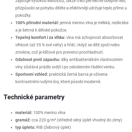
zajišťuje vysokou elasticitu, takže triko perfektně obepne tělo,
přizpůsobí se pohybu dítěte a efektivněji udržuje teplo přímo u
pokožky.
100% přírodní materiál:
jemná merino vlna je měkká, neškrábe
a je šetrná k dětské pokožce.
Tepelný komfort i za vlhka:
vlna má schopnost absorbovat
vlhkost (až 35 % své váhy) a hřát, i když se dítě zpotí nebo
zmokne, což je klíčové pro prevenci prochladnutí.
Odolnost proti zápachu:
díky antibakteriálním vlastnostem
vlny zůstává prádlo svěží i po celodenním řádění venku.
Sportovní vzhled:
praktická černá barva je oživena
kontrastními rudými švy, které působí moderně.
Technické parametry
materiál:
100% merino vlna
gramáž:
cca 220 g/m² (středně silný úplet vhodný do zimy)
typ úpletu:
RIB (žebrový úplet)