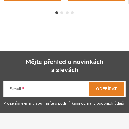
Mějte přehled o novinkách
a slevách
Z
á
E-mail
ODEBÍRAT
p
Vložením e-mailu souhlasíte s
podmínkami ochrany osobních údajů
a