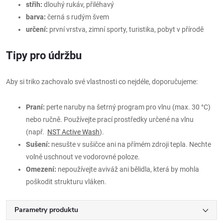
střih:
dlouhý rukáv, přiléhavý
barva:
černá s rudým švem
určení:
první vrstva, zimní sporty, turistika, pobyt v přírodě
Tipy pro údržbu
Aby si triko zachovalo své vlastnosti co nejdéle, doporučujeme:
Praní:
perte naruby na šetrný program pro vlnu (max. 30 °C)
nebo ručně. Používejte prací prostředky určené na vlnu
(např.
NST Active Wash
).
Sušení:
nesušte v sušičce ani na přímém zdroji tepla. Nechte
volně uschnout ve vodorovné poloze.
Omezení:
nepoužívejte aviváž ani bělidla, která by mohla
poškodit strukturu vláken.
Parametry produktu