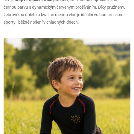
černou barvu s dynamickým červeným prošíváním. Díky pružnému
žebrovému úpletu a kvalitní merino vlně je ideální volbou pro zimní
sporty i běžné nošení v chladných dnech.