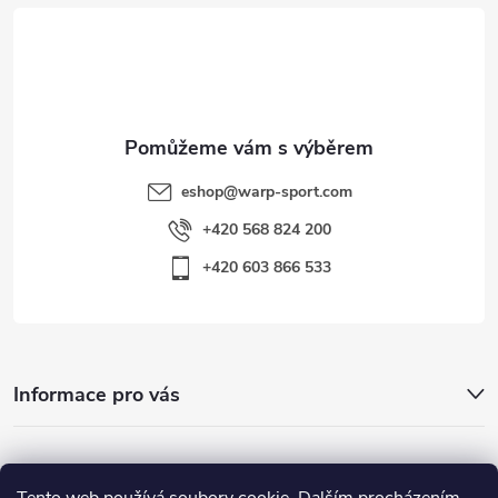
t
í
eshop
@
warp-sport.com
+420 568 824 200
+420 603 866 533
Informace pro vás
Nejhledanější