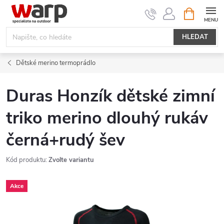
Přejít
NÁKUPNÍ
KOŠÍK
na
obsah
HLEDAT
Dětské merino termoprádlo
Duras Honzík dětské zimní
triko merino dlouhý rukáv
černá+rudý šev
Kód produktu:
Zvolte variantu
Akce