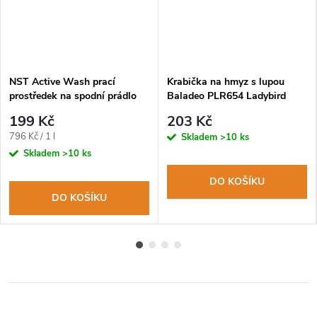
NST Active Wash prací
Krabička na hmyz s lupou
prostředek na spodní prádlo
Baladeo PLR654 Ladybird
250ml
199 Kč
203 Kč
Měrná
796 Kč / 1 l
Skladem
>10 ks
cena:
Skladem
>10 ks
DO KOŠÍKU
DO KOŠÍKU