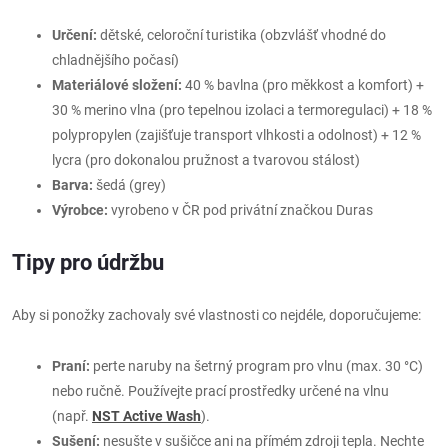
Určení:
dětské, celoroční turistika (obzvlášť vhodné do
chladnějšího počasí)
Materiálové složení:
40 % bavlna (pro měkkost a komfort) +
30 % merino vlna (pro tepelnou izolaci a termoregulaci) + 18 %
polypropylen (zajišťuje transport vlhkosti a odolnost) + 12 %
lycra (pro dokonalou pružnost a tvarovou stálost)
Barva:
šedá (grey)
Výrobce:
vyrobeno v ČR pod privátní značkou
Duras
Tipy pro údržbu
Aby si ponožky zachovaly své vlastnosti co nejdéle, doporučujeme:
Praní:
perte naruby na šetrný program pro vlnu (max. 30 °C)
nebo ručně. Používejte prací prostředky určené na vlnu
(např.
NST Active Wash
).
Sušení:
nesušte v sušičce ani na přímém zdroji tepla. Nechte