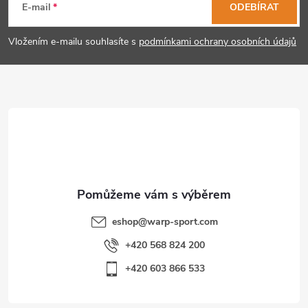
á
E-mail
ODEBÍRAT
p
Vložením e-mailu souhlasíte s
podmínkami ochrany osobních údajů
a
t
í
eshop
@
warp-sport.com
+420 568 824 200
+420 603 866 533