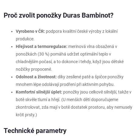
Proč zvolit ponožky Duras Bambinot?
Vyrobeno v ČR:
podpora kvalitní české výroby z lokální
produkce.
Hřejivost a termoregulace:
merinová vlna obsažená v
ponožkách (30 %) pomáhá udržet optimální teplo v
chladnějším počasí, a to dokonce i tehdy, když jsou dětské
nožičky propocené.
Odolnost a životnost:
díky zesílené patě a špičce ponožky
mnohem lépe odolávají prodření při aktivním pohybu.
Komfortní silnější úplet:
ponožky jsou celkově silnější, takže v
botě skvěle tlumí a hřejí. (U menších dětí doporučujeme
zkontrolovat, zda mají v botě dostatek prostoru, aby nemusely
krčit prsty.)
Technické parametry