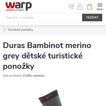
Přejít
NÁKUPNÍ
KOŠÍK
na
obsah
HLEDAT
Turistické ponožky
Duras Bambinot merino
grey dětské turistické
ponožky
Kód produktu:
Zvolte variantu