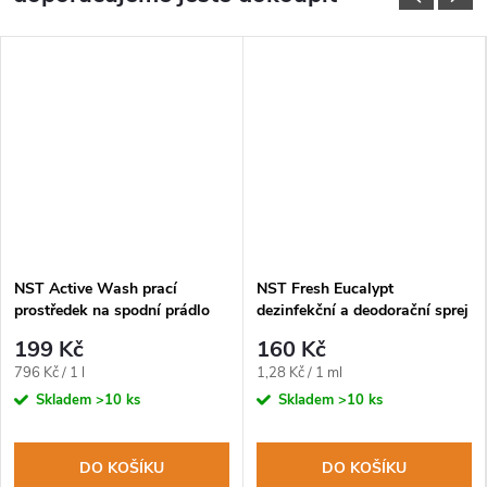
NST Active Wash prací
NST Fresh Eucalypt
prostředek na spodní prádlo
dezinfekční a deodorační sprej
250ml
na obuv a oblečení 125ml
199 Kč
160 Kč
Měrná
Měrná
796 Kč / 1 l
1,28 Kč / 1 ml
cena:
cena:
Skladem
>10 ks
Skladem
>10 ks
DO KOŠÍKU
DO KOŠÍKU