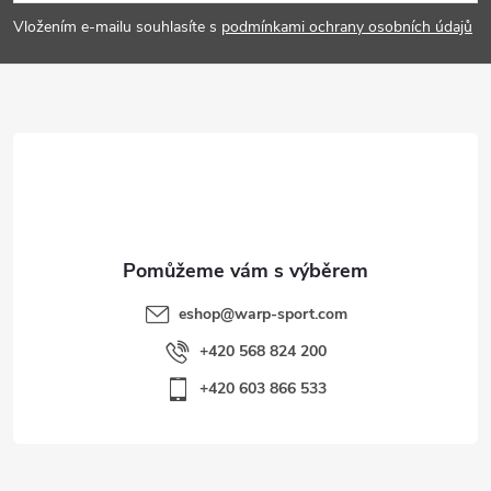
p
Vložením e-mailu souhlasíte s
podmínkami ochrany osobních údajů
a
t
í
eshop
@
warp-sport.com
+420 568 824 200
+420 603 866 533