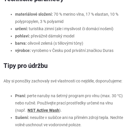
materiálové složení:
70 % merino vlna, 17 % elastan, 10 %
polypropylen, 3 % polyamid
určení:
turistika zimní (ale i myslivost či domácí nošení)
pohlaví:
převážně dámský model
barva:
olivově zelená (s tělovými tóny)
výrobce:
vyrobeno v Česku pod privátní značkou Duras
Tipy pro údržbu
Aby si ponožky zachovaly své vlastnosti co nejdéle, doporučujeme:
Praní:
perte naruby na šetrný program pro vlnu (max. 30 °C)
nebo ručně. Používejte prací prostředky určené na vlnu
(např.
NST Active Wash
).
Sušení:
nesušte v sušičce ani na přímém zdroji tepla. Nechte
volně uschnout ve vodorovné poloze.