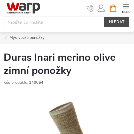
Přejít
NÁKUPNÍ
KOŠÍK
na
obsah
HLEDAT
Myslivecké ponožky
Duras Inari merino olive
zimní ponožky
Kód produktu:
140064