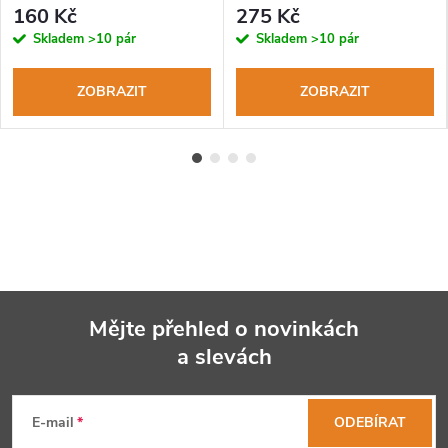
160 Kč
275 Kč
Skladem
>10 pár
Skladem
>10 pár
ZOBRAZIT
ZOBRAZIT
Mějte přehled o novinkách
a slevách
Z
á
E-mail
ODEBÍRAT