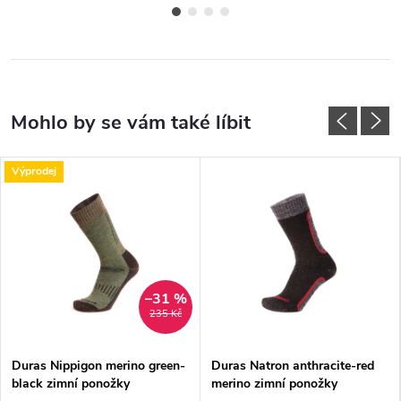
Výprodej
–31 %
235 Kč
Duras Nippigon merino green-
Duras Natron anthracite-red
black zimní ponožky
merino zimní ponožky