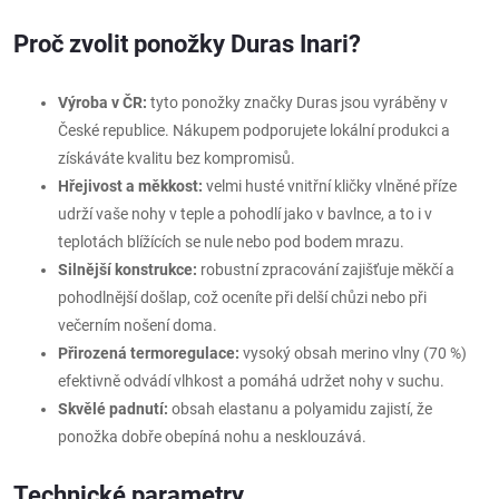
Proč zvolit ponožky Duras Inari?
Výroba v ČR:
tyto ponožky značky Duras jsou vyráběny v
České republice. Nákupem podporujete lokální produkci a
získáváte kvalitu bez kompromisů.
Hřejivost a měkkost:
velmi husté vnitřní kličky vlněné příze
udrží vaše nohy v teple a pohodlí jako v bavlnce, a to i v
teplotách blížících se nule nebo pod bodem mrazu.
Silnější konstrukce:
robustní zpracování zajišťuje měkčí a
pohodlnější došlap, což oceníte při delší chůzi nebo při
večerním nošení doma.
Přirozená termoregulace:
vysoký obsah merino vlny (70 %)
efektivně odvádí vlhkost a pomáhá udržet nohy v suchu.
Skvělé padnutí:
obsah elastanu a polyamidu zajistí, že
ponožka dobře obepíná nohu a nesklouzává.
Technické parametry