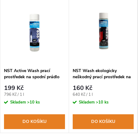
NST Active Wash prací
NST Wash ekologicky
prostředek na spodní prádlo
neškodný prací prostředek na
250ml
oblečení 250ml
199 Kč
160 Kč
Měrná
Měrná
796 Kč / 1 l
640 Kč / 1 l
cena:
cena:
Skladem
>10 ks
Skladem
>10 ks
DO KOŠÍKU
DO KOŠÍKU