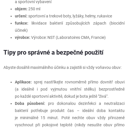
a sportovní vybavení
objem:
250 ml
určení:
sportovní a trekové boty, lyžáky, helmy, rukavice
funkce:
likvidace bakterií způsobujících zápach (biocidní
účinek)
výrobce:
Výrobce: NST (Laboratoires CMA, Francie)
Tipy pro správné a bezpečné použití
Abyste dosáhli maximálního účinku a zajistili si vždy voňavou obuv:
Aplikace:
sprej nastříkejte rovnoměrně přímo dovnitř obuvi
(a ideálně i pod vyjmutou vnitřní stélku) bezprostředně
po každé sportovní aktivitě, dokud je bota ještě "živá".
Doba působení:
pro dokonalou dezinfekci a neutralizaci
bakterií potřebuje produkt čas – ideální doba kontaktu
je minimálně 15 minut. Poté nechte obuv vždy přirozeně
vyschnout při pokojové teplotě (nikdy nesušte obuv přímo