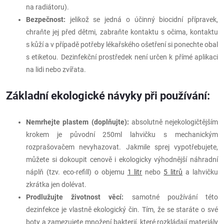
na radiátoru).
Bezpečnost:
jelikož se jedná o účinný biocidní přípravek,
chraňte jej před dětmi, zabraňte kontaktu s očima, kontaktu
s kůží a v případě potřeby lékařského ošetření si ponechte obal
s etiketou. Dezinfekční prostředek není určen k přímé aplikaci
na lidi nebo zvířata.
Základní ekologické návyky při používání:
Nemrhejte plastem (doplňujte):
absolutně nejekologičtějším
krokem je původní 250ml lahvičku s mechanickým
rozprašovačem nevyhazovat. Jakmile sprej vypotřebujete,
můžete si dokoupit cenově i ekologicky výhodnější náhradní
náplň (tzv. eco-refill) o objemu
1 litr
nebo
5 litrů
a lahvičku
zkrátka jen dolévat.
Prodlužujte životnost věcí:
samotné používání této
dezinfekce je vlastně ekologický čin. Tím, že se staráte o své
boty a zamezujete množení bakterií, které rozkládají materiály