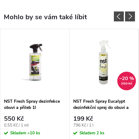
–20 %
250 Kč
NST Fresh Spray dezinfekce
NST Fresh Spray Eucalypt
obuvi a přileb 1l
dezinfekční sprej do obuvi a
přileb 250ml
550 Kč
199 Kč
Měrná
Měrná
0,55 Kč / 1 ml
796 Kč / 1 l
cena:
cena:
Skladem
>10 ks
Skladem
2 ks