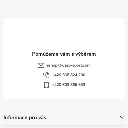
a
t
í
eshop
@
warp-sport.com
+420 568 824 200
+420 603 866 533
Informace pro vás