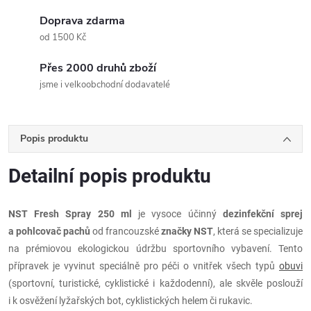
Doprava zdarma
od 1500 Kč
Přes 2000 druhů zboží
jsme i velkoobchodní dodavatelé
Popis produktu
Detailní popis produktu
NST Fresh Spray 250 ml
je vysoce účinný
dezinfekční sprej
a pohlcovač pachů
od francouzské
značky NST
, která se specializuje
na prémiovou ekologickou údržbu sportovního vybavení. Tento
přípravek je vyvinut speciálně pro péči o vnitřek všech typů
obuvi
(sportovní, turistické, cyklistické i každodenní), ale skvěle poslouží
i k osvěžení lyžařských bot, cyklistických helem či rukavic.