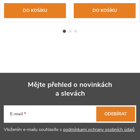
DO KOŠÍKU
DO KOŠÍKU
Mějte přehled o novinkách
a slevách
Z
á
E-mail
ODEBÍRAT
p
Vložením e-mailu souhlasíte s
podmínkami ochrany osobních údajů