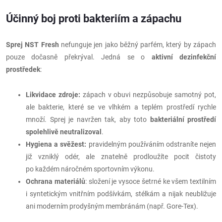
Účinný boj proti bakteriím a zápachu
Sprej NST Fresh
nefunguje jen jako běžný parfém, který by zápach
pouze dočasně překrýval. Jedná se o
aktivní dezinfekční
prostředek
:
Likvidace zdroje:
zápach v obuvi nezpůsobuje samotný pot,
ale bakterie, které se ve vlhkém a teplém prostředí rychle
množí. Sprej je navržen tak, aby toto
bakteriální prostředí
spolehlivě neutralizoval
.
Hygiena a svěžest:
pravidelným používáním odstraníte nejen
již vzniklý odér, ale znatelně prodloužíte pocit čistoty
po každém náročném sportovním výkonu.
Ochrana materiálů
: složení je vysoce šetrné ke všem textilním
i syntetickým vnitřním podšívkám, stélkám a nijak neubližuje
ani moderním prodyšným membránám (např. Gore-Tex).