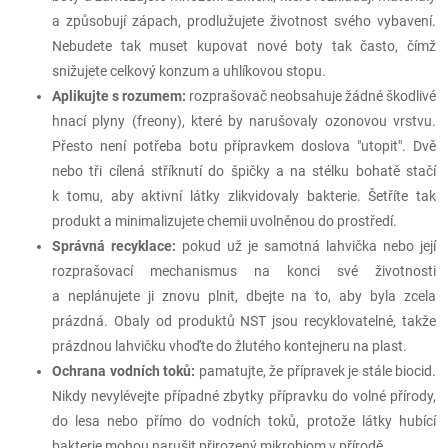
a způsobují zápach, prodlužujete životnost svého vybavení.
Nebudete tak muset kupovat nové boty tak často, čímž
snižujete celkový konzum a uhlíkovou stopu.
Aplikujte s rozumem:
rozprašovač neobsahuje žádné škodlivé
hnací plyny (freony), které by narušovaly ozonovou vrstvu.
Přesto není potřeba botu přípravkem doslova "utopit". Dvě
nebo tři cílená stříknutí do špičky a na stélku bohatě stačí
k tomu, aby aktivní látky zlikvidovaly bakterie. Šetříte tak
produkt a minimalizujete chemii uvolněnou do prostředí.
Správná recyklace:
pokud už je samotná lahvička nebo její
rozprašovací mechanismus na konci své životnosti
a neplánujete ji znovu plnit, dbejte na to, aby byla zcela
prázdná. Obaly od produktů NST jsou recyklovatelné, takže
prázdnou lahvičku vhoďte do žlutého kontejneru na plast.
Ochrana vodních toků:
pamatujte, že přípravek je stále biocid.
Nikdy nevylévejte případné zbytky přípravku do volné přírody,
do lesa nebo přímo do vodních toků, protože látky hubící
bakterie mohou narušit přirozený mikrobiom v přírodě.