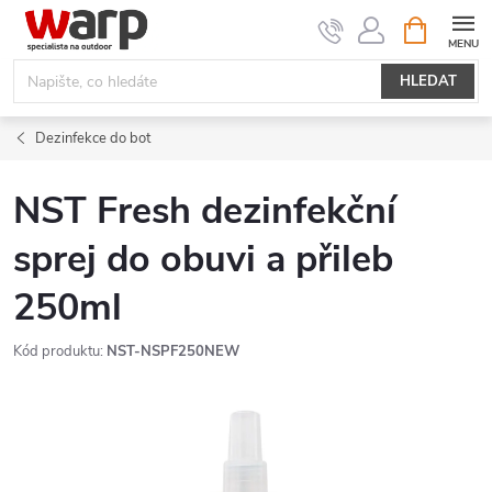
Přejít
NÁKUPNÍ
KOŠÍK
na
obsah
HLEDAT
Dezinfekce do bot
NST Fresh dezinfekční
sprej do obuvi a přileb
250ml
Kód produktu:
NST-NSPF250NEW