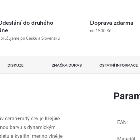
Odeslání do druhého
Doprava zdarma
dne
od 1500 Kč
oručujeme po Česku a Slovensku
DISKUZE
ZNAČKA
DURAS
OSTATNÍ INFORMACE
Param
v černá+rudý šev je
hřejivé
EAN
:
černou barvu s dynamickým
tu a kvalitní merino vlně je
Materiál
: