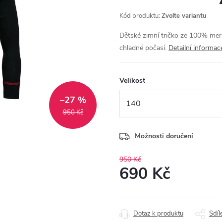
Kód produktu:
Zvolte variantu
Dětské zimní tričko ze 100% mer
chladné počasí.
Detailní informac
Velikost
–27 %
950 Kč
Možnosti doručení
950 Kč
690 Kč
Měrná
cena:
Dotaz k produktu
Sdíl