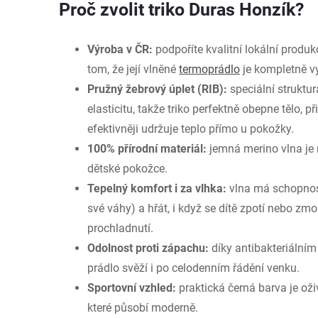
Proč zvolit triko Duras Honzík?
Výroba v ČR:
podpoříte kvalitní lokální produ
tom, že její vlněné
termoprádlo
je kompletně vy
Pružný žebrový úplet (RIB):
speciální struktur
elasticitu, takže triko perfektně obepne tělo, p
efektivněji udržuje teplo přímo u pokožky.
100% přírodní materiál:
jemná merino vlna je 
dětské pokožce.
Tepelný komfort i za vlhka:
vlna má schopnos
své váhy) a hřát, i když se dítě zpotí nebo zmo
prochladnutí.
Odolnost proti zápachu:
díky antibakteriálním
prádlo svěží i po celodenním řádění venku.
Sportovní vzhled:
praktická černá barva je oži
které působí moderně.