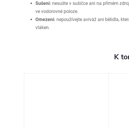
Sušení:
nesušte v sušičce ani na přímém zdroj
ve vodorovné poloze.
Omezení:
nepoužívejte aviváž ani bělidla, kte
vláken.
K to