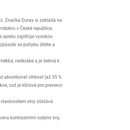
kci. Značka Duras si zakládá na
ráběno v České republice.
a úpletu zajišťuje vysokou
řizpůsobí se pohybu dítěte a
měkká, neškrábe a je šetrná k
t absorbovat vlhkost (až 35 %
kne, což je klíčové pro prevenci
 vlastnostem vlny zůstává
vena kontrastními rudými švy,