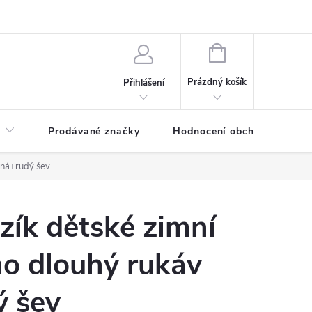
NÁKUPNÍ
KOŠÍK
Prázdný košík
Přihlášení
Prodávané značky
Hodnocení obchodu
rná+rudý šev
ík dětské zimní
no dlouhý rukáv
ý šev