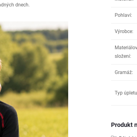
ladných dnech.
Pohlaví
:
Výrobce
:
Materiálo
složení
:
Gramáž
:
Typ úplet
Produkt n