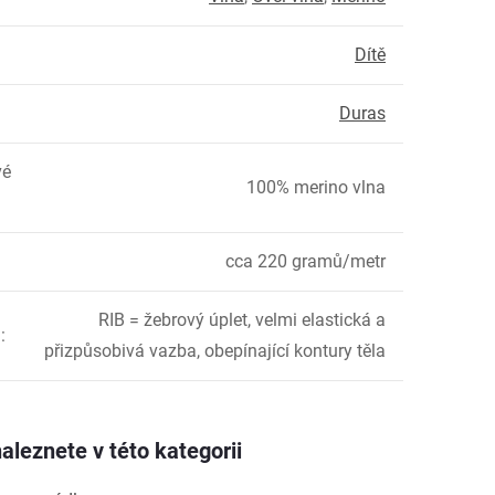
Dítě
Duras
vé
100% merino vlna
cca 220 gramů/metr
RIB = žebrový úplet, velmi elastická a
u
:
přizpůsobivá vazba, obepínající kontury těla
aleznete v této kategorii