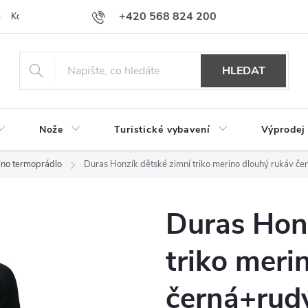
+420 568 824 200
Kontakty
Doprava a platba
Hodnocení obchodu
HLEDAT
Nože
Turistické vybavení
Výprodej
ino termoprádlo
Duras Honzík dětské zimní triko merino dlouhý rukáv če
Duras Honz
triko meri
černá+rud