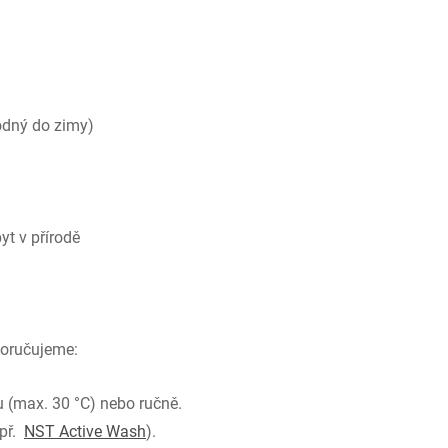
odný do zimy)
byt v přírodě
oporučujeme:
u (max. 30 °C) nebo ručně.
apř.
NST Active Wash
).