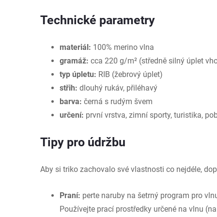
Technické parametry
materiál:
100% merino vlna
gramáž:
cca 220 g/m² (středně silný úplet vh
typ úpletu:
RIB (žebrový úplet)
střih:
dlouhý rukáv, přiléhavý
barva:
černá s rudým švem
určení:
první vrstva, zimní sporty, turistika, po
Tipy pro údržbu
Aby si triko zachovalo své vlastnosti co nejdéle, d
Praní:
perte naruby na šetrný program pro vln
Používejte prací prostředky určené na vlnu (n