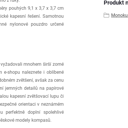
no z ruky.
Produkt n
ěry pouhých 9,1 x 3,7 x 3,7 cm
Monokul
ické kapesní řešení. Samotnou
ranné nylonové pouzdro určené
 vyžadovali mnohem širší zorné
em e-shopu naleznete i oblíbené
odobném zvětšení, avšak za cenu
ní jemných detailů na papírové
lou kapesní zvětšovací lupu či
bezpečné orientaci v neznámém
 perfektně doplní spolehlivé
řívěskové modely kompasů.