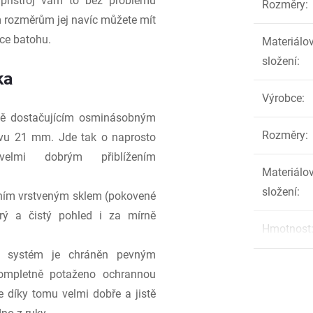
 přístroj vám to bez problému
Rozměry
:
 rozměrům jej navíc můžete mít
ce batohu.
Materiálo
složení
:
ka
Výrobce
:
ně dostačujícím osminásobným
Rozměry
:
ivu 21 mm. Jde tak o naprosto
elmi dobrým přiblížením
Materiálo
složení
:
itním vrstveným sklem (pokovené
strý a čistý pohled i za mírně
Hmotnost
ý systém je chráněn pevným
kompletně potaženo ochrannou
 díky tomu velmi dobře a jistě