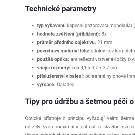
Technické parametry
typ vybavení:
kapesní pozorovací monokulár (
hodnota zvětšení (přiblížení):
8x
průměr předního objektivu:
21 mm
povrchový materiál těla:
odolný kov komplet
použitá optika:
antireflexní vrstvené čočky (kv
vnější rozměry:
cca 9,1 x 3,7 x 3,7 cm
příslušenství v balení:
ochranné nylonové tran
výrobce:
Baladeo
Tipy pro údržbu a šetrnou péči o
Optické přístroje z principu vyžadují velmi šetrn
udržely svou maximální ostrost a skvělou svět