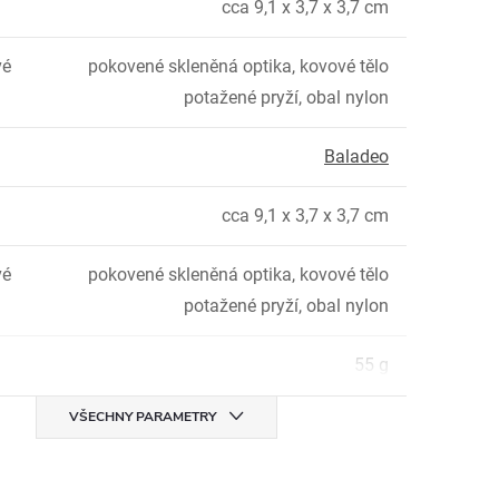
cca 9,1 x 3,7 x 3,7 cm
vé
pokovené skleněná optika, kovové tělo
potažené pryží, obal nylon
Baladeo
cca 9,1 x 3,7 x 3,7 cm
vé
pokovené skleněná optika, kovové tělo
potažené pryží, obal nylon
:
55 g
VŠECHNY PARAMETRY