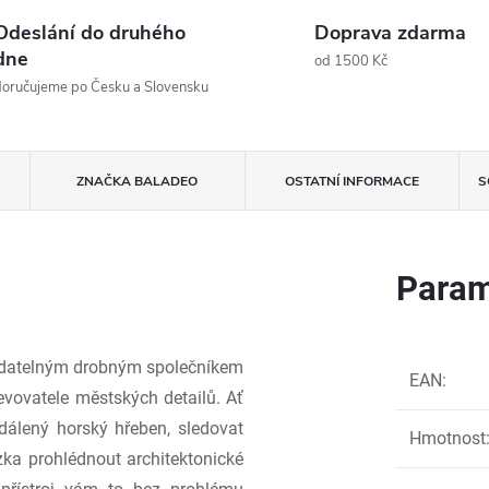
Odeslání do druhého
Doprava zdarma
dne
od 1500 Kč
oručujeme po Česku a Slovensku
ZNAČKA
BALADEO
OSTATNÍ INFORMACE
S
Param
adatelným drobným společníkem
EAN
:
evovatele městských detailů. Ať
dálený horský hřeben, sledovat
Hmotnost
ízka prohlédnout architektonické