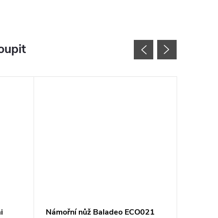
oupit
Akce
i
Námořní nůž Baladeo ECO021
Duras H