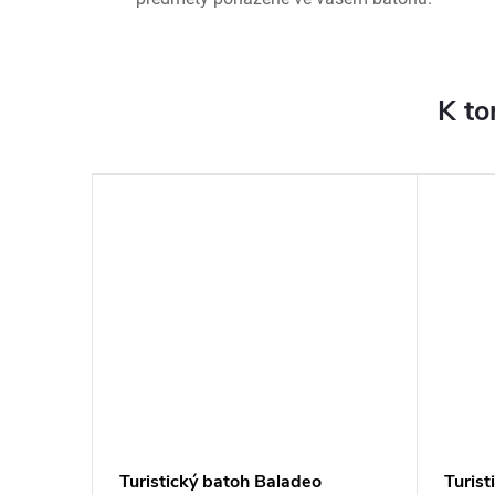
K to
–30 %
790 Kč
čko
Turistický batoh Baladeo
Turist