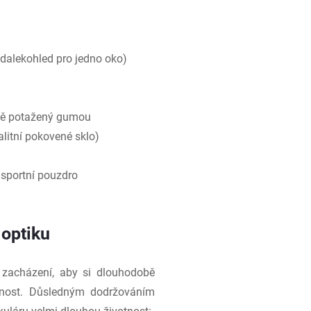
dalekohled pro jedno oko)
ně potažený gumou
alitní pokovené sklo)
sportní pouzdro
 optiku
é zacházení, aby si dlouhodobě
elnost. Důsledným dodržováním