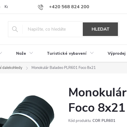
+420 568 824 200
Kontakty
Doprava a platba
Hodnocení obchodu
HLEDAT
Nože
Turistické vybavení
Výprodej
í dalekohledy
Monokulár Baladeo PLR601 Foco 8x21
Monokulár
Foco 8x21
Kód produktu:
COR PLR601