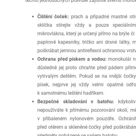
těchto jednoduchých pravidel zajistíte svému monok
Čištění čoček:
prach a případné mastné otis
sklíčka stírejte vždy a pouze speciál
mikrovlákna, který je určený přímo na brýle či
papírové kapesníky, tričko ani drsné látky, m
poškrábat jemnou antireflexní ochrannou vrstv
Ochrana před pískem a vodou:
monokulár ne
důsledně jej proto chraňte před pádem přím
vytrvalým deštěm. Pokud se na vnější čočky
písek, nejprve jej vždy velmi opatrně odfo
k samotnému leštění hadříkem.
Bezpečné skladování v batohu:
kdykoliv
nepoužíváte k přímému pozorování okolí, měj
v přibaleném nylonovém pouzdře. Ochrán
před otěrem a skleněné čočky před poškrábáním
předměty poházené ve vašem batohu.