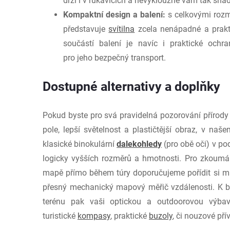
drží i v rukavicích a nevyklouzne vám tak snad
Kompaktní design a balení:
s celkovými rozm
představuje
svítilna
zcela nenápadné a prakt
součástí balení je navíc i praktické och
pro jeho bezpečný transport.
Dostupné alternativy a doplňky
Pokud byste pro svá pravidelná pozorování přírody
pole, lepší světelnost a plastičtější obraz, v naš
klasické binokulární
dalekohledy
(pro obě oči) v p
logicky vyšších rozměrů a hmotnosti. Pro zkoumá
mapě přímo během túry doporučujeme pořídit si ma
přesný mechanický mapový měřič vzdálenosti. K 
terénu pak vaši optickou a outdoorovou výbavu
turistické
kompasy
, praktické
buzoly
, či nouzové p