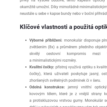
prvky na vysoké budově, tento kapesní optický
okamžitě umožní. Díky mimořádně minimalistickým
neustále u sebe v kapse bundy nebo v boční přihrád
Klíčové vlastnosti a použitá opti
Výborné přiblížení:
monokulár disponuje pl
zvětšením (8x) a průměrem předního objekt
skvělý cestovní kompromis mezi v
a minimalistickými rozměry.
Kvalitní čočky:
přístroj využívá optiku s kval
čočky), která uživateli poskytuje jasný, o
zhoršených světelných podmínek či v šeru.
Odolná konstrukce:
jemný vnitřní optick
kovovým tělem, které je z vnější strany 
a protiskluzovou vrstvou gumy. Monokulár se