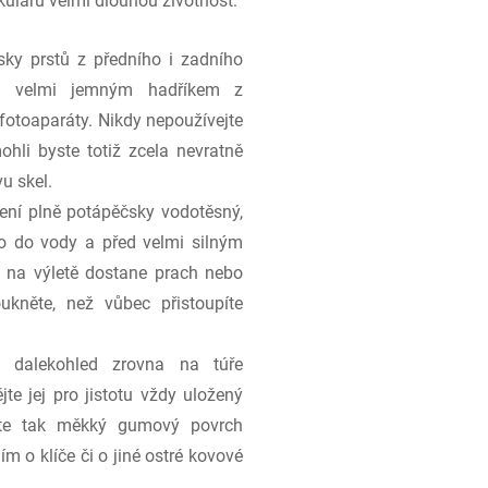
uláru velmi dlouhou životnost:
ky prstů z předního i zadního
ním velmi jemným hadříkem z
 fotoaparáty. Nikdy nepoužívejte
ohli byste totiž zcela nevratně
u skel.
ní plně potápěčsky vodotěsný,
o do vody a před velmi silným
 na výletě dostane prach nebo
ukněte, než vůbec přistoupíte
 dalekohled zrovna na túře
te jej pro jistotu vždy uložený
íte tak měkký gumový povrch
 o klíče či o jiné ostré kovové