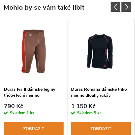
Duras Iva II dámské leginy
Duras Romana dámské triko
tříčtvrteční merino
merino dlouhý rukáv
hnědá+tomato
černá+růžový šev
790 Kč
1 150 Kč
Skladem
1 ks
Skladem
5 ks
ZOBRAZIT
ZOBRAZIT