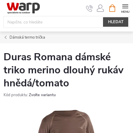
Přejít
NÁKUPNÍ
KOŠÍK
na
obsah
HLEDAT
Dámská termo trička
Duras Romana dámské
triko merino dlouhý rukáv
hnědá/tomato
Kód produktu:
Zvolte variantu