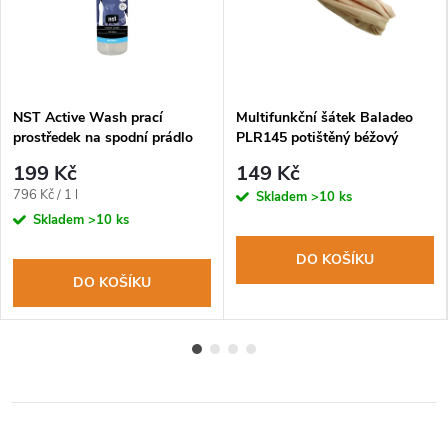
NST Active Wash prací
Multifunkční šátek Baladeo
prostředek na spodní prádlo
PLR145 potištěný béžový
250ml
199 Kč
149 Kč
Měrná
796 Kč / 1 l
Skladem
>10 ks
cena:
Skladem
>10 ks
DO KOŠÍKU
DO KOŠÍKU