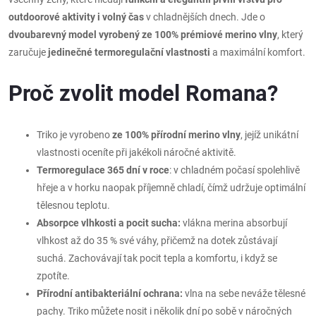
outdoorové aktivity i volný čas
v chladnějších dnech. Jde o
dvoubarevný model vyrobený ze 100% prémiové merino vlny
, který
zaručuje
jedinečné termoregulační vlastnosti
a maximální komfort.
Proč zvolit model Romana?
Triko je vyrobeno
ze 100% přírodní merino vlny
, jejíž unikátní
vlastnosti oceníte při jakékoli náročné aktivitě.
Termoregulace 365 dní v roce
: v chladném počasí spolehlivě
hřeje a v horku naopak příjemně chladí, čímž udržuje optimální
tělesnou teplotu.
Absorpce vlhkosti a pocit sucha:
vlákna merina absorbují
vlhkost až do 35 % své váhy, přičemž na dotek zůstávají
suchá. Zachovávají tak pocit tepla a komfortu, i když se
zpotíte.
Přírodní antibakteriální ochrana:
vlna na sebe neváže tělesné
pachy. Triko můžete nosit i několik dní po sobě v náročných