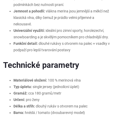
podmínkách bez nutnosti praní.
Jemnost a pohodlí:
vlákna merina jsou jemnější a měkčí než
klasická vlna, díky čemuž je prádlo velmi příjemné a
nekousavé.
Univerzální využití:
ideální pro zimní sporty, horolezectví,
snowboarding a je skvělým pomocníkem pro chladnější dny.
Funkční detail:
dlouhé rukávy s otvorem na palec + vsadky v
podpaží pro lepší tvarování postavy
Technické parametry
Materiálové složení:
100 % merinová vlna
Typ úpletu:
single jersey (jednolícní úplet)
Gramáž:
cca 180 gramů/metr
Určení:
pro ženy
Délka a střih:
dlouhý rukáv s otvorem na palec
Barva:
hnědá / tomato (dvoubarevný model)