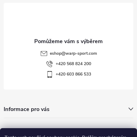
t
í
eshop
@
warp-sport.com
+420 568 824 200
+420 603 866 533
Informace pro vás
Nejhledanější