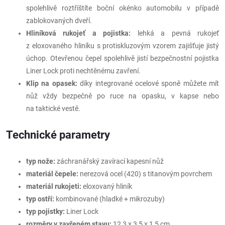
spolehlivě roztříštíte boční okénko automobilu v případě
zablokovaných dveří.
Hliníková rukojeť a pojistka:
lehká a pevná rukojeť
z eloxovaného hliníku s protiskluzovým vzorem zajišťuje jistý
úchop. Otevřenou čepel spolehlivě jistí bezpečnostní pojistka
Liner Lock proti nechtěnému zavření.
Klip na opasek:
díky integrované ocelové sponě můžete mít
nůž vždy bezpečně po ruce na opasku, v kapse nebo
na taktické vestě.
Technické parametry
typ nože:
záchranářský zavírací kapesní nůž
materiál čepele:
nerezová ocel (420) s titanovým povrchem
materiál rukojeti:
eloxovaný hliník
typ ostří:
kombinované (hladké + mikrozuby)
typ pojistky:
Liner Lock
rozměry v zavřeném stavu:
12,3 x 3,5 x 1,5 cm