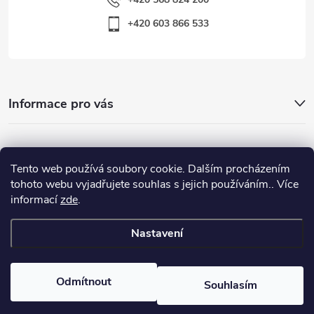
+420 603 866 533
Informace pro vás
Nejhledanější
Tento web používá soubory cookie. Dalším procházením
tohoto webu vyjadřujete souhlas s jejich používáním.. Více
informací
zde
.
Důležité odkazy
Nastavení
Copyright 2026
Warp-Sport.com
. Všechna práva vyhrazena.
Odmítnout
Souhlasím
Vytvořil Shoptet