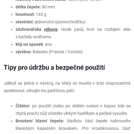
délka čepele:
90 mm
hmotnost:
145 g
otevírání:
jednoruční (pomocí kolíčku)
záchranářská
výbava
:
řezák pásů, hrot na rozbíjení skla
z karbidu wolframu
klip na opasek:
ano
výrobce:
Baladeo (Francie / Coriolis)
Tipy pro údržbu a bezpečné použití
Jelikož se jedná o nástroj, na který se musíte v krizi stoprocentně
spolehnout, věnujte mu patřičnou péči:
Čištění:
po použití (nebo po delším nošení v kapse, kde se
chytá prach) nůž očistěte vlhkým hadříkem a pečlivě vysušte.
Broušení hlavní čepele:
hladkou část čepele nabrousíte
klasickým kapesním brouskem. Pro vroubkovanou část