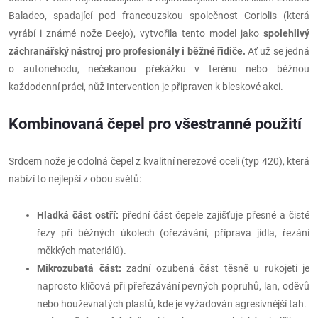
Baladeo, spadající pod francouzskou společnost Coriolis (která
vyrábí i známé nože Deejo), vytvořila tento model jako
spolehlivý
záchranářský nástroj pro profesionály i běžné řidiče.
Ať už se jedná
o autonehodu, nečekanou překážku v terénu nebo běžnou
každodenní práci, nůž Intervention je připraven k bleskové akci.
Kombinovaná čepel pro všestranné použití
Srdcem nože je odolná čepel z kvalitní nerezové oceli (typ 420), která
nabízí to nejlepší z obou světů:
Hladká část ostří:
přední část čepele zajišťuje přesné a čisté
řezy při běžných úkolech (ořezávání, příprava jídla, řezání
měkkých materiálů).
Mikrozubatá část:
zadní ozubená část těsně u rukojeti je
naprosto klíčová při přeřezávání pevných popruhů, lan, oděvů
nebo houževnatých plastů, kde je vyžadován agresivnější tah.