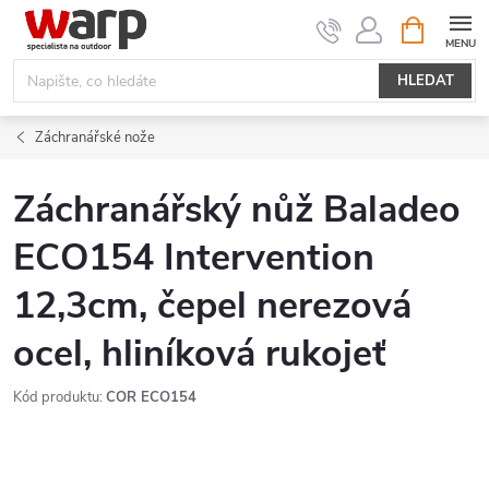
Přejít
NÁKUPNÍ
KOŠÍK
na
obsah
HLEDAT
Záchranářské nože
Záchranářský nůž Baladeo
ECO154 Intervention
12,3cm, čepel nerezová
ocel, hliníková rukojeť
Kód produktu:
COR ECO154