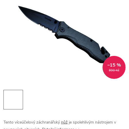
–15 %
890 Kč
Tento víceúčelový záchranářský
nůž
je spolehlivým nástrojem v