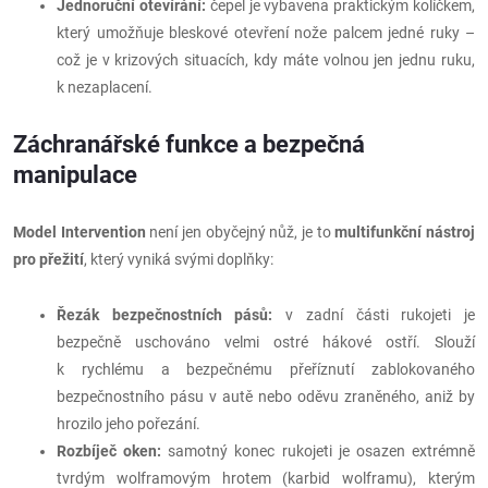
Jednoruční otevírání:
čepel je vybavena praktickým kolíčkem,
který umožňuje bleskové otevření nože palcem jedné ruky –
což je v krizových situacích, kdy máte volnou jen jednu ruku,
k nezaplacení.
Záchranářské funkce a bezpečná
manipulace
Model Intervention
není jen obyčejný nůž, je to
multifunkční nástroj
pro přežití
, který vyniká svými doplňky:
Řezák bezpečnostních pásů:
v zadní části rukojeti je
bezpečně uschováno velmi ostré hákové ostří. Slouží
k rychlému a bezpečnému přeříznutí zablokovaného
bezpečnostního pásu v autě nebo oděvu zraněného, aniž by
hrozilo jeho pořezání.
Rozbíječ oken:
samotný konec rukojeti je osazen extrémně
tvrdým wolframovým hrotem (karbid wolframu), kterým