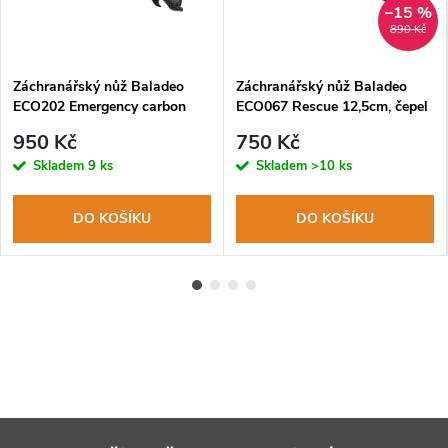
–15 %
890 Kč
Záchranářský nůž Baladeo
Záchranářský nůž Baladeo
ECO202 Emergency carbon
ECO067 Rescue 12,5cm, čepel
style
ocel 420er, rukojeť nerezová
950 Kč
750 Kč
ocel+G10, látkový obal
Skladem
9 ks
Skladem
>10 ks
DO KOŠÍKU
DO KOŠÍKU