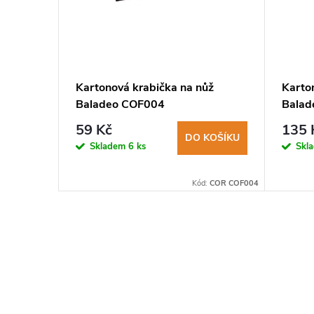
DEE084
Kartonová krabička na nůž
Karto
Baladeo COF004
Balad
výste
59 Kč
135 
DO KOŠÍKU
Skladem
6 ks
Skl
KOŠÍKU
Kód:
DEE084
Kód:
COR COF004