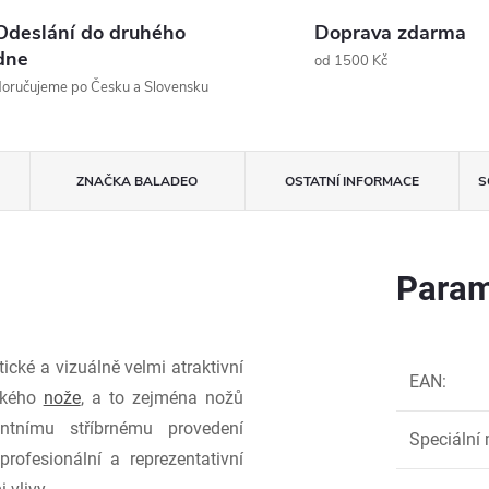
Odeslání do druhého
Doprava zdarma
dne
od 1500 Kč
oručujeme po Česku a Slovensku
ZNAČKA
BALADEO
OSTATNÍ INFORMACE
S
Param
cké a vizuálně velmi atraktivní
EAN
:
ického
nože
, a to zejména nožů
tnímu stříbrnému provedení
Speciální 
rofesionální a reprezentativní