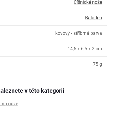
Číšnické nože
Baladeo
kovový - stříbrná barva
14,5 x 6,5 x 2 cm
:
75 g
aleznete v této kategorii
y na nože