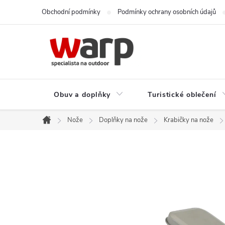
Přejít
Obchodní podmínky
Podmínky ochrany osobních údajů
na
obsah
Obuv a doplňky
Turistické oblečení
Nože
Doplňky na nože
Krabičky na nože
Domů