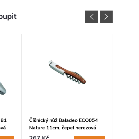
oupit
181
Číšnický nůž Baladeo ECO054
Kapesní
ová
Nature 11cm, čepel nerezová
Titaniu
ocel ,dřevěná rukojeť
ocel, ru
267 Kč
547 K