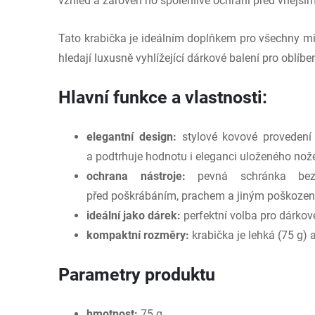
vzhled a zároveň ho spolehlivě ochrání před vnějšími
Tato krabička je ideálním doplňkem pro všechny milov
hledají luxusně vyhlížející dárkové balení pro oblíbe
Hlavní funkce a vlastnosti:
elegantní design:
stylové kovové provedení 
a podtrhuje hodnotu i eleganci uloženého nož
ochrana nástroje:
pevná schránka bezp
před poškrábáním, prachem a jiným poškoze
ideální jako dárek:
perfektní volba pro dárkov
kompaktní rozměry:
krabička je lehká (75 g)
Parametry produktu
hmotnost:
75 g