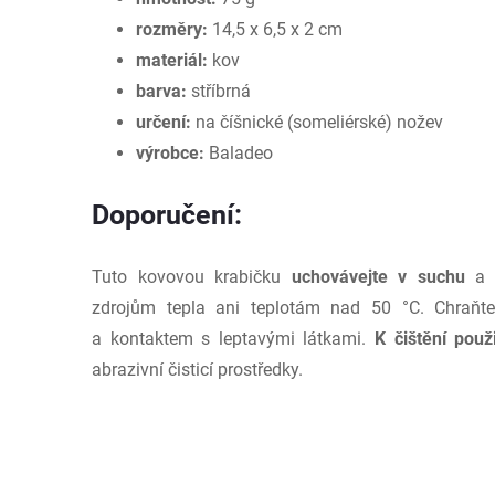
rozměry:
14,5 x 6,5 x 2 cm
materiál:
kov
barva:
stříbrná
určení:
na číšnické (someliérské) nožev
výrobce:
Baladeo
Doporučení:
Tuto kovovou krabičku
uchovávejte v suchu
a n
zdrojům tepla ani teplotám nad 50 °C. Chraňte
a kontaktem s leptavými látkami.
K čištění použ
abrazivní čisticí prostředky.