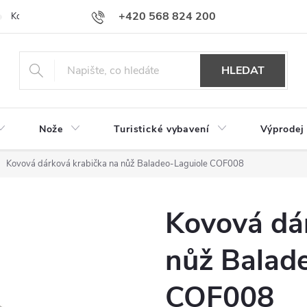
+420 568 824 200
Kontakty
Doprava a platba
Hodnocení obchodu
HLEDAT
Nože
Turistické vybavení
Výprodej
Kovová dárková krabička na nůž Baladeo-Laguiole COF008
Kovová dá
nůž Balad
COF008