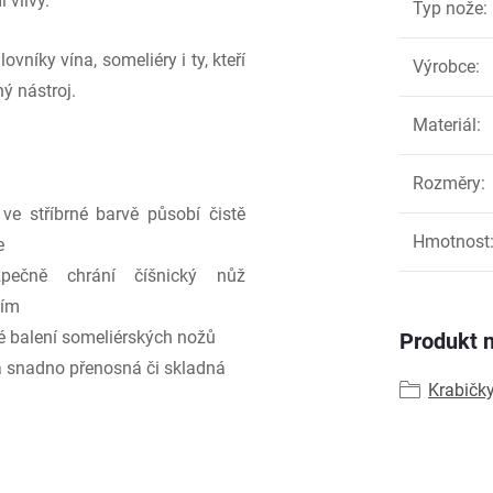
 vlivy.
Typ nože
:
níky vína, someliéry i ty, kteří
Výrobce
:
ný nástroj.
Materiál
:
Rozměry
:
ve stříbrné barvě působí čistě
Hmotnost
e
ečně chrání číšnický nůž
ním
é balení someliérských nožů
Produkt n
 a snadno přenosná či skladná
Krabičk