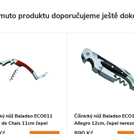
muto produktu doporučujeme ještě dok
cký nůž Baladeo ECO011
Číšnický nůž Baladeo ECO
e de Chais 11cm čepel
Allegro 12cm, čepel nerez
vá ocel, rukojeť růžové
ocel, rukojeť stamina
Kč
890 Kč