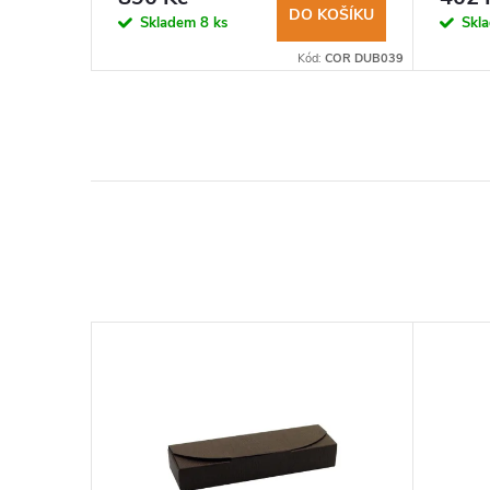
dřevo
KOŠÍKU
DO KOŠÍKU
Skladem
8 ks
Skl
:
COR ECO072
Kód:
COR DUB039