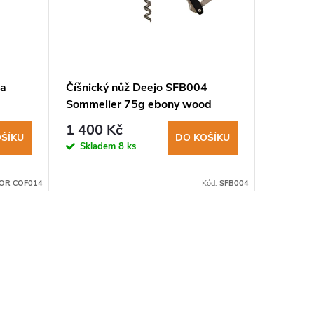
ka
Číšnický nůž Deejo SFB004
Číšnick
Sommelier 75g ebony wood
Sommeli
rná
1 400 Kč
1 400
ŠÍKU
DO KOŠÍKU
Skladem
8 ks
Sklad
OR COF014
Kód:
SFB004