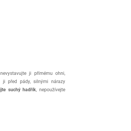
evystavujte ji přímému ohni,
 ji před pády, silnými nárazy
ijte suchý hadřík
, nepoužívejte