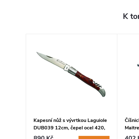
K to
CO072
Kapesní nůž s vývrtkou Laguiole
Číšni
 rukojeť
DUB039 12cm, čepel ocel 420,
Maitr
rukojeť hnědá stamina
nerezo
890 Kč
402 