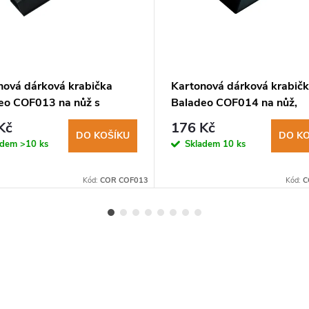
nová dárková krabička
Kartonová dárková krabič
eo COF013 na nůž s
Baladeo COF014 na nůž,
lkou, magnetický uzávěr
výstelka, logo Laguiole, če
Kč
176 Kč
DO KOŠÍKU
DO KO
adem
>10 ks
Skladem
10 ks
Kód:
COR COF013
Kód:
C