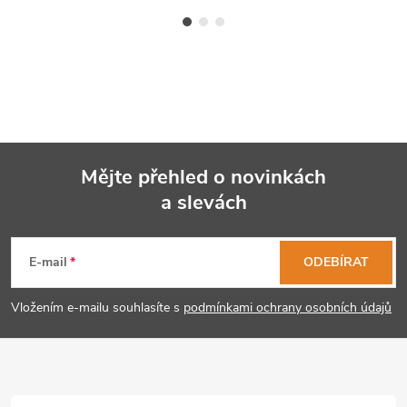
Mějte přehled o novinkách
a slevách
Z
á
E-mail
ODEBÍRAT
p
Vložením e-mailu souhlasíte s
podmínkami ochrany osobních údajů
a
t