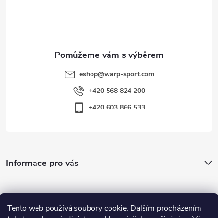
í
eshop
@
warp-sport.com
+420 568 824 200
+420 603 866 533
Informace pro vás
Nejhledanější
Tento web používá soubory cookie. Dalším procházením