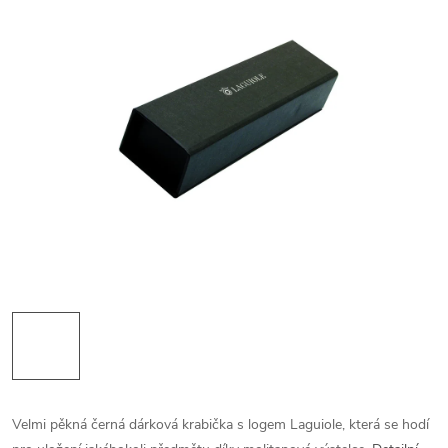
Velmi pěkná černá dárková krabička s logem Laguiole, která se hodí