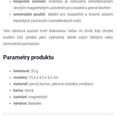
bezpečné zavírání:
krabička je vybavena sofistikovaným
skrytým magnetickým uzávěrem pro snadné a pevné dovření
univerzální použití
: ideální pro bezpečné a krásné uložení
klasických zavíracích i someliérských nožů
Tato dárková kazeta tvoří dokonalou tečku ve chvíli, kdy chcete
kvalitní nůž předat jako výjimečný dárek svým blízkým nebo
obchodním partnerům.
Parametry produktu
hmotnost:
52 g
rozměry:
15,3 x 4,3 x 3,2 cm
materiál:
pevný karton, pěnová výstelka (molitan)
barva:
černá
zavírání:
magnetické
výrobce:
Baladeo