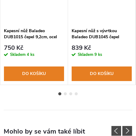
Kapesní nůž Baladeo
Kapesní nůž s vývrtkou
DUB1015 čepel 9,2cm, ocel
Baladeo DUB1045 čepel
440, rukojeť olivové dřevo
9,2cm ocel 440, rukojeť olivové
750 Kč
839 Kč
dřevo
Skladem
4 ks
Skladem
9 ks
DO KOŠÍKU
DO KOŠÍKU