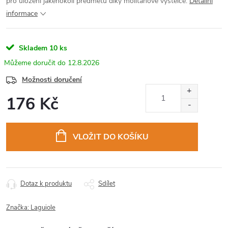
pro uložení jakéhokoli předmětu díky molitanové výstelce.
Detailní
informace
Skladem
10 ks
12.8.2026
Možnosti doručení
176 Kč
Měrná
cena:
VLOŽIT DO KOŠÍKU
Dotaz k produktu
Sdílet
Značka:
Laguiole