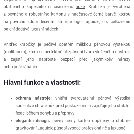
oblíbeného kapesního či číšnického
nože
. Krabička je vyrobena
z pevného a robustního kartonu v nadčasové černé barvě, kterou
na povrchu zdobí decentní stříbrné logo Laguiole, což celkovému
balení dodává luxusní nádech.
Vnitřek krabičky je pečlivě opatřen měkkou pěnovou výstelkou
(molitanem), která se perfektně přizpůsobí tvaru vloženého nástroje
a zajistí jeho naprosté bezpečí před jakýmikoliv nárazy
nebo poškrábáním.
Hlavní funkce a vlastnosti:
ochrana nástroje:
vnitřní tvarovatelná pěnová výstelka
spolehlivě chrání nůž před poškozením a zajišťuje jeho stabilní
fixaci během pohybu a přepravy
elegantní design:
pevný černý karton doplněný o stříbrné
gravírování Laguiole působí vysoce profesionálně a luxusně