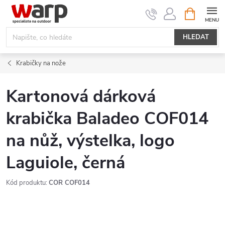
Přejít
NÁKUPNÍ
KOŠÍK
na
obsah
HLEDAT
Krabičky na nože
Kartonová dárková
krabička Baladeo COF014
na nůž, výstelka, logo
Laguiole, černá
Kód produktu:
COR COF014