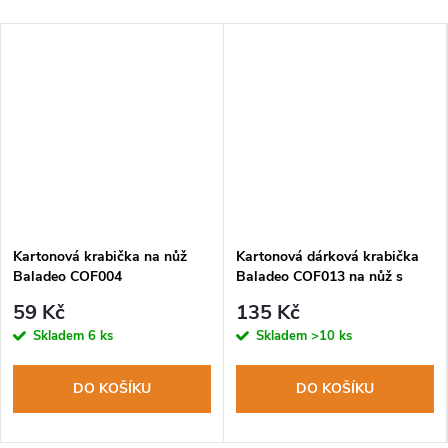
Kartonová krabička na nůž
Kartonová dárková krabička
Baladeo COF004
Baladeo COF013 na nůž s
výstelkou, magnetický uzávěr
59 Kč
135 Kč
Skladem
6 ks
Skladem
>10 ks
DO KOŠÍKU
DO KOŠÍKU