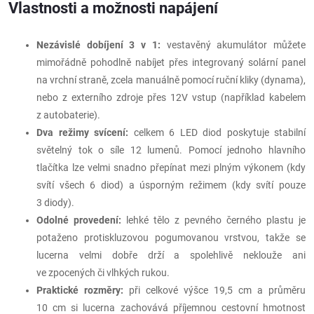
Vlastnosti a možnosti napájení
Nezávislé dobíjení 3 v 1:
vestavěný akumulátor můžete
mimořádně pohodlně nabíjet přes integrovaný solární panel
na vrchní straně, zcela manuálně pomocí ruční kliky (dynama),
nebo z externího zdroje přes 12V vstup (například kabelem
z autobaterie).
Dva režimy svícení:
celkem 6 LED diod poskytuje stabilní
světelný tok o síle 12 lumenů. Pomocí jednoho hlavního
tlačítka lze velmi snadno přepínat mezi plným výkonem (kdy
svítí všech 6 diod) a úsporným režimem (kdy svítí pouze
3 diody).
Odolné provedení:
lehké tělo z pevného černého plastu je
potaženo protiskluzovou pogumovanou vrstvou, takže se
lucerna velmi dobře drží a spolehlivě neklouže ani
ve zpocených či vlhkých rukou.
Praktické rozměry:
při celkové výšce 19,5 cm a průměru
10 cm si lucerna zachovává příjemnou cestovní hmotnost