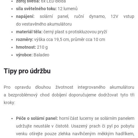
zdroj světla:
6x LED dioda
síla světelného toku:
12 lumenů
napájení:
solární panel, ruční dynamo, 12V vstup
do vestavěného akumulátoru
materiál těla:
černý plast s protiskluzovou pryží
rozměry:
výška cca 19,5 cm, průměr cca 10 cm
hmotnost:
210 g
výrobce:
Baladeo
Tipy pro údržbu
Pro opravdu dlouhou životnost integrovaného akumulátoru
a bezproblémový chod dobíjení doporučujeme dodržovat tyto tři
kroky:
Péče o solární panel:
horní část lucerny se solárním panelem
udržujte neustále v čistotě. Usazený prach či pyl po pobytu
venku otírejte pouze zlehka navlhčeným měkkým hadříkem,