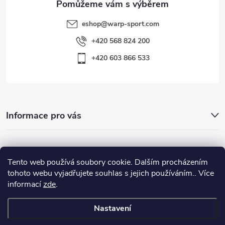
eshop
@
warp-sport.com
+420 568 824 200
+420 603 866 533
Informace pro vás
Nejhledanější
Tento web používá soubory cookie. Dalším procházením
tohoto webu vyjadřujete souhlas s jejich používáním.. Více
informací
zde
.
Důležité odkazy
Nastavení