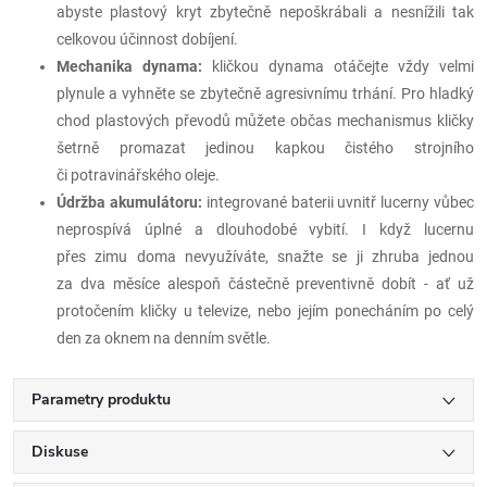
abyste plastový kryt zbytečně nepoškrábali a nesnížili tak
celkovou účinnost dobíjení.
Mechanika dynama:
kličkou dynama otáčejte vždy velmi
plynule a vyhněte se zbytečně agresivnímu trhání. Pro hladký
chod plastových převodů můžete občas mechanismus kličky
šetrně promazat jedinou kapkou čistého strojního
či potravinářského oleje.
Údržba akumulátoru:
integrované baterii uvnitř lucerny vůbec
neprospívá úplné a dlouhodobé vybití. I když lucernu
přes zimu doma nevyužíváte, snažte se ji zhruba jednou
za dva měsíce alespoň částečně preventivně dobít - ať už
protočením kličky u televize, nebo jejím ponecháním po celý
den za oknem na denním světle.
Parametry produktu
Diskuse