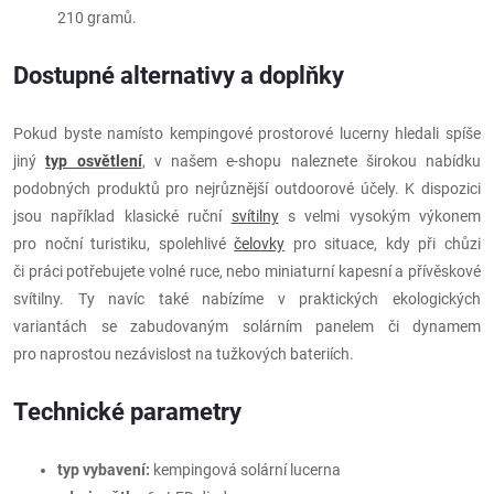
210 gramů.
Dostupné alternativy a doplňky
Pokud byste namísto kempingové prostorové lucerny hledali spíše
jiný
typ osvětlení
, v našem e-shopu naleznete širokou nabídku
podobných produktů pro nejrůznější outdoorové účely. K dispozici
jsou například klasické ruční
svítilny
s velmi vysokým výkonem
pro noční turistiku, spolehlivé
čelovky
pro situace, kdy při chůzi
či práci potřebujete volné ruce, nebo miniaturní kapesní a přívěskové
svítilny. Ty navíc také nabízíme v praktických ekologických
variantách se zabudovaným solárním panelem či dynamem
pro naprostou nezávislost na tužkových bateriích.
Technické parametry
typ vybavení:
kempingová solární lucerna