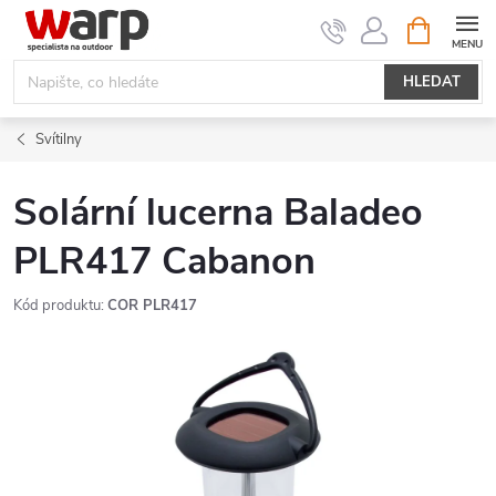
Přejít
NÁKUPNÍ
KOŠÍK
na
obsah
HLEDAT
Svítilny
Solární lucerna Baladeo
PLR417 Cabanon
Kód produktu:
COR PLR417