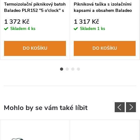
Termoizolační piknikový batoh
Pikniková taška s izolačními
Baladeo PLR152 "5 o'clock" s
kapsami a obsahem Baladeo
obsahem
PLR123 Tete a tete
1 372 Kč
1 317 Kč
Skladem
4 ks
Skladem
1 ks
DO KOŠÍKU
DO KOŠÍKU