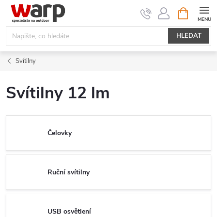
Přejít
NÁKUPNÍ
KOŠÍK
na
obsah
HLEDAT
Svítilny
Svítilny 12 lm
Čelovky
Ruční svítilny
USB osvětlení