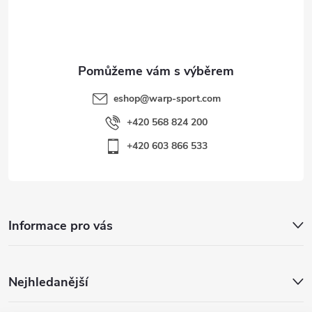
s
í
u
eshop
@
warp-sport.com
+420 568 824 200
+420 603 866 533
Informace pro vás
Nejhledanější