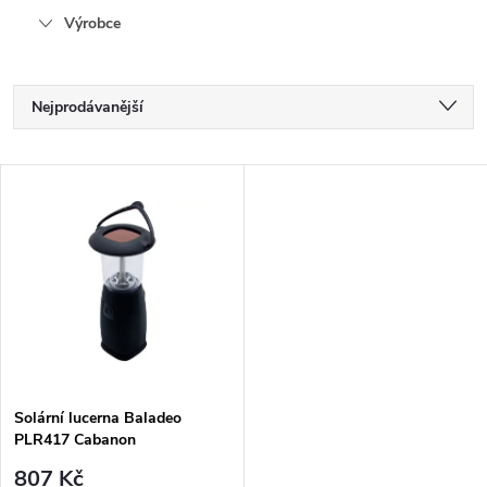
Výrobce
Ř
Nejprodávanější
a
Nejlevnější
V
Nejdražší
z
ý
Abecedně
e
p
n
i
í
s
p
Solární lucerna Baladeo
PLR417 Cabanon
p
807 Kč