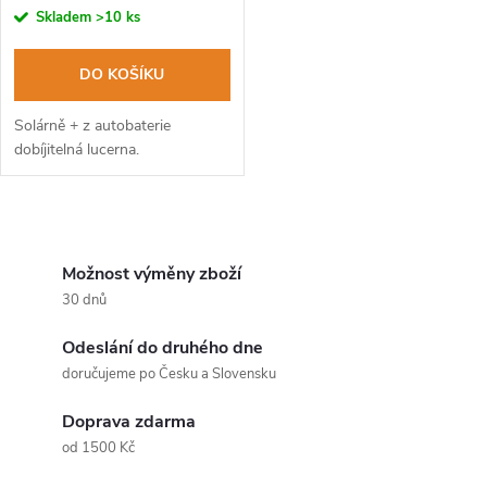
r
r
Skladem
>10 ks
o
o
DO KOŠÍKU
d
d
Solárně + z autobaterie
u
dobíjitelná lucerna.
u
k
O
k
t
v
Možnost výměny zboží
t
30 dnů
ů
l
ů
Odeslání do druhého dne
á
doručujeme po Česku a Slovensku
d
Doprava zdarma
a
od 1500 Kč