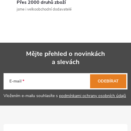
c
Přes 2000 druhů zboží
jsme i velkoobchodní dodavatelé
í
p
r
v
Mějte přehled o novinkách
k
a slevách
Z
y
á
E-mail
ODEBÍRAT
v
p
ý
Vložením e-mailu souhlasíte s
podmínkami ochrany osobních údajů
p
a
i
t