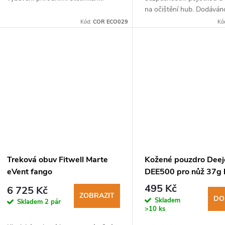
na očištění hub. Dodáván
u
černém nylonovém pouzd
Kód:
COR ECO029
Kó
poutkem na opasek.
k
t
ů
Treková obuv Fitwell Marte
Kožené pouzdro Deej
eVent fango
DEE500 pro nůž 37g 
natural
495 Kč
6 725 Kč
ZOBRAZIT
DO
Skladem
Skladem
2 pár
>10 ks