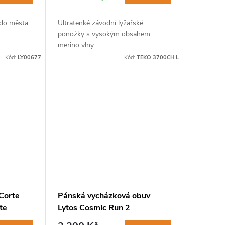
 do města
Ultratenké závodní lyžařské
ponožky s vysokým obsahem
merino vlny.
Kód:
LY00677
Kód:
TEKO 3700CH L
 Corte
Pánská vycházková obuv
te
Lytos Cosmic Run 2
WaterProof nero-lime