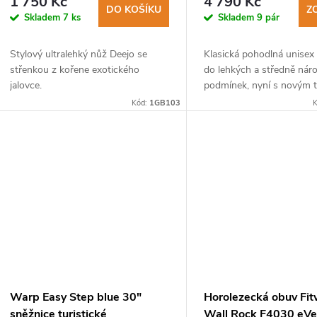
1 750 Kč
4 790 Kč
DO KOŠÍKU
Z
Skladem
7 ks
Skladem
9 pár
Stylový ultralehký nůž Deejo se
Klasická pohodlná unisex
střenkou z kořene exotického
do lehkých a středně nár
jalovce.
podmínek, nyní s novým 
podešve Vibram a osvěd
Kód:
1GB103
K
membránou.
Warp Easy Step blue 30"
Horolezecká obuv Fit
sněžnice turistické
Wall Rock F4030 eVe