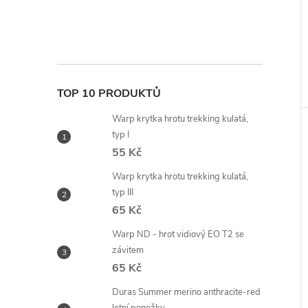
TOP 10 PRODUKTŮ
Warp krytka hrotu trekking kulatá,
typ I
55 Kč
Warp krytka hrotu trekking kulatá,
typ III
65 Kč
Warp ND - hrot vidiový EO T2 se
závitem
65 Kč
Duras Summer merino anthracite-red