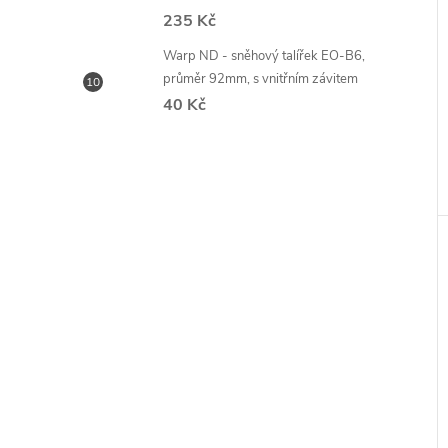
235 Kč
Warp ND - sněhový talířek EO-B6,
průměr 92mm, s vnitřním závitem
40 Kč