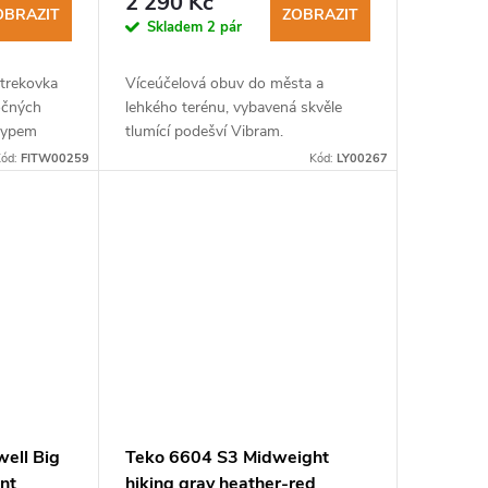
2 290 Kč
OBRAZIT
ZOBRAZIT
Skladem
2 pár
 trekovka
Víceúčelová obuv do města a
očných
lehkého terénu, vybavená skvěle
typem
tlumící podešví Vibram.
čenou
ód:
FITW00259
Kód:
LY00267
well Big
Teko 6604 S3 Midweight
nt
hiking gray heather-red