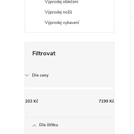
Výprodej oblečení
e
Výprodej nožů
l
Výprodej vybavení
Dle ceny
203
Kč
7199
Kč
Dle štítku