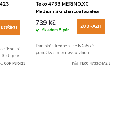
R423
Teko 4733 MERINO.XC
Medium Ski charcoal azalea
stripe dámské lyžařské
739 Kč
ponožky
ZOBRAZIT
 KOŠÍKU
Skladem
5 pár
Dámské středně silné lyžařské
ee ´Focus´
ponožky s merinovou vlnou.
m 3 stupně.
ód:
COR PLR423
Kód:
TEKO 4733CHAZ L