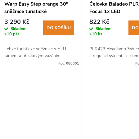
Warp Easy Step orange 30"
Čelovka Baladeo PL
sněžnice turistické
Focus 1x LED
3 290 Kč
822 Kč
DO KOŠÍKU
DO
Skladem
Skladem
>10 pár
>10 ks
Lehké turistické sněžnice s ALU
PLR423 Headlamp 3W cr
rámem a přezkovým vázáním.
s regulací svícení - celke
Kód:
080001
K