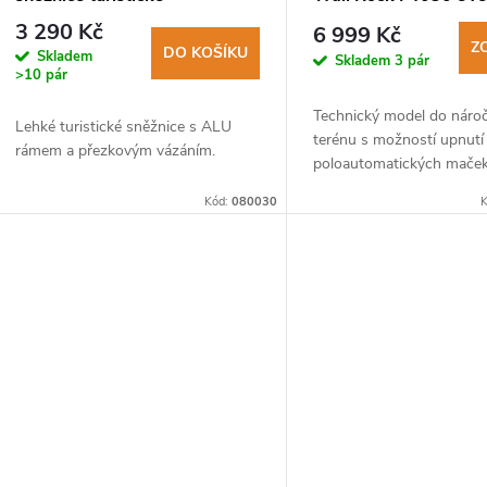
anthracite-red
3 290 Kč
6 999 Kč
Z
DO KOŠÍKU
Skladem
Skladem
3 pár
>10 pár
Technický model do náro
Lehké turistické sněžnice s ALU
terénu s možností upnutí
rámem a přezkovým vázáním.
poloautomatických maček
Kód:
080030
K