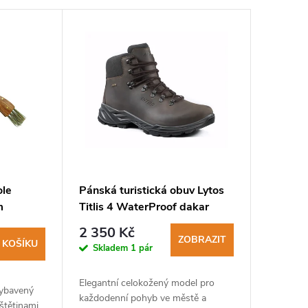
ole
Pánská turistická obuv Lytos
m
Titlis 4 WaterProof dakar
0,
marrone
2 350 Kč
wood
ZOBRAZIT
 KOŠÍKU
Skladem
1 pár
Elegantní celokožený model pro
vybavený
každodenní pohyb ve městě a
štětinami