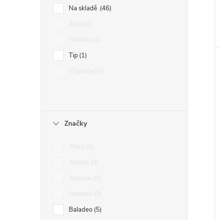
Na skladě
46
Akce
0
Novinka
0
Tip
1
Výprodej
0
Značky
Afars
0
Akinod
0
Andrew
0
Antonini
0
Baladeo
5