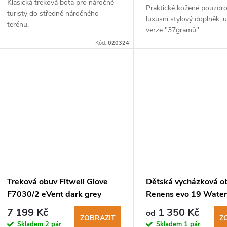
Klasická treková bota pro náročné
Praktické kožené pouzdro
turisty do středně náročného
luxusní stylový doplněk, 
terénu.
verze "37gramů"
Kód:
020324
Treková obuv Fitwell Giove
Dětská vycházková o
F7030/2 eVent dark grey
Renens evo 19 Water
passion turchese
7 199 Kč
1 350 Kč
od
ZOBRAZIT
Z
Skladem
2 pár
Skladem
1 pár