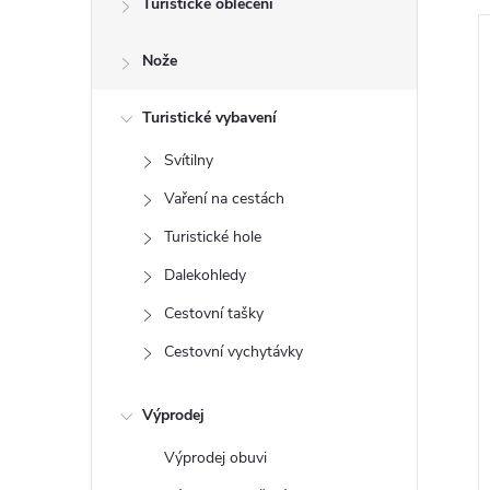
Turistické oblečení
t
Nože
r
a
Turistické vybavení
Svítilny
n
i
Vaření na cestách
n
Turistické hole
Dalekohledy
í
Cestovní tašky
p
Cestovní vychytávky
a
Výprodej
n
Výprodej obuvi