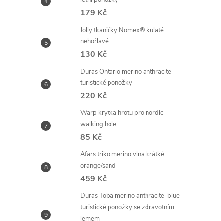
letní ponožky
179 Kč
Jolly tkaničky Nomex® kulaté
nehořlavé
130 Kč
Duras Ontario merino anthracite
turistické ponožky
220 Kč
Warp krytka hrotu pro nordic-
walking hole
85 Kč
Afars triko merino vlna krátké
orange/sand
459 Kč
Duras Toba merino anthracite-blue
turistické ponožky se zdravotním
lemem