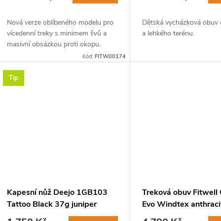
Nová verze oblíbeného modelu pro
Dětská vycházková obuv
vícedenní treky s minimem švů a
a lehkého terénu.
masivní obsázkou proti okopu.
Kód:
FITW00174
Tip
Kapesní nůž Deejo 1GB103
Treková obuv Fitwell
Tattoo Black 37g juniper
Evo Windtex anthraci
wood Bicycle