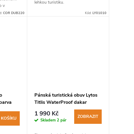
lehkou turistiku.
o v
ru s
d:
COR DUB220
Kód:
LY01010
o
Pánská turistická obuv Lytos
barva
Titlis WaterProof dakar
marrone
1 990 Kč
ZOBRAZIT
 KOŠÍKU
Skladem
2 pár