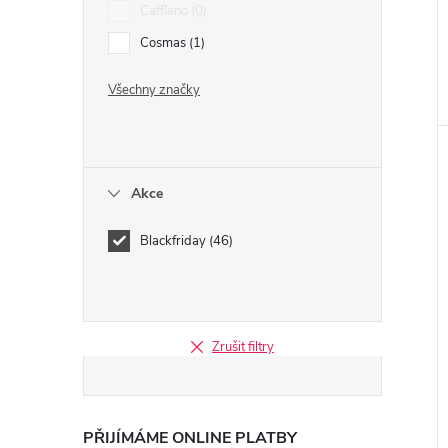
Cafflano
0
Cosmas
1
Všechny značky
Akce
Blackfriday
46
Zrušit filtry
PŘIJÍMÁME ONLINE PLATBY