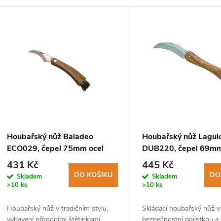
V
ý
p
s
p
Houbařský nůž Baladeo
Houbařský nůž Lagui
ECO029, čepel 75mm ocel
DUB220, čepel 69m
r
420, rukojeť dřevo zebrawood
nerezová ocel Aisi 42
431 Kč
445 Kč
se štětinkami, pouzdro
rukojeť dřevo zebra
DO KOŠÍKU
DO
Skladem
Skladem
o
>10 ks
>10 ks
d
Houbařský nůž v tradičním stylu,
Skládací houbařský nůž 
vybavení přírodními štětinkami.
bezpečnostní pojistkou a 