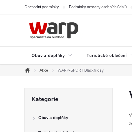
Přejít
Obchodní podmínky
Podmínky ochrany osobních údajů
na
obsah
Obuv a doplňky
Turistické oblečení
Akce
WARP-SPORT Blackfriday
Domů
P
Přeskočit
Kategorie
kategorie
o
W
Obuv a doplňky
s
z