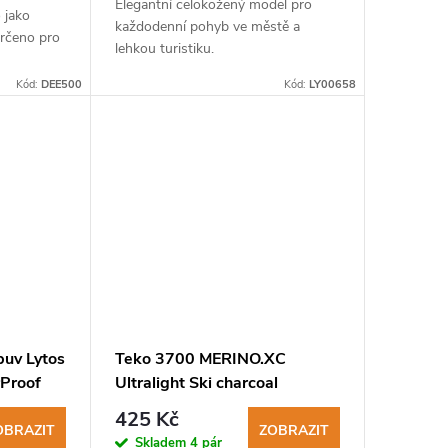
Elegantní celokožený model pro
 jako
každodenní pohyb ve městě a
určeno pro
lehkou turistiku.
Kód:
DEE500
Kód:
LY00658
buv Lytos
Teko 3700 MERINO.XC
Proof
Ultralight Ski charcoal
lyžařské ponožky
425 Kč
OBRAZIT
ZOBRAZIT
Skladem
4 pár