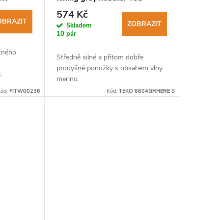
turistické ponožky
574 Kč
OBRAZIT
ZOBRAZIT
Skladem
10 pár
čného
Středně silné a přitom dobře
prodyšné ponožky s obsahem vlny
.
merino.
ód:
FITW00236
Kód:
TEKO 6604GRHERE S