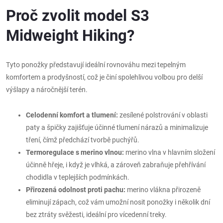
Proč zvolit model S3
Midweight Hiking?
Tyto ponožky představují ideální rovnováhu mezi tepelným
komfortem a prodyšností, což je činí spolehlivou volbou pro delší
výšlapy a náročnější terén.
Celodenní komfort a tlumení:
zesílené polstrování v oblasti
paty a špičky zajišťuje účinné tlumení nárazů a minimalizuje
tření, čímž předchází tvorbě puchýřů.
Termoregulace s merino vlnou:
merino vlna v hlavním složení
účinně hřeje, i když je vlhká, a zároveň zabraňuje přehřívání
chodidla v teplejších podmínkách.
Přirozená odolnost proti pachu:
merino vlákna přirozeně
eliminují zápach, což vám umožní nosit ponožky i několik dní
bez ztráty svěžesti, ideální pro vícedenní treky.