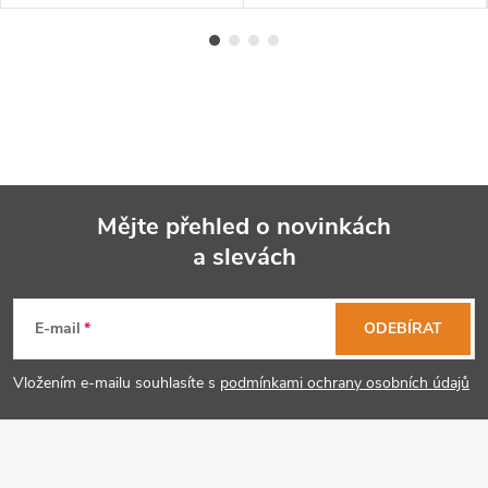
Mějte přehled o novinkách
a slevách
Z
á
E-mail
ODEBÍRAT
p
Vložením e-mailu souhlasíte s
podmínkami ochrany osobních údajů
a