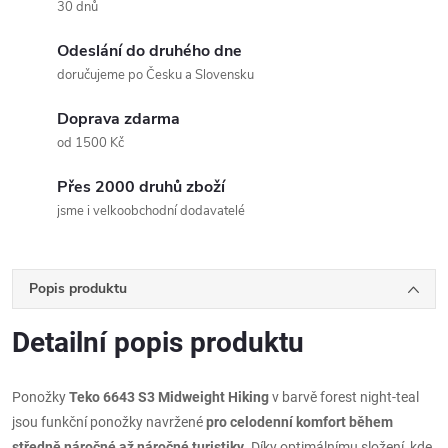
30 dnů
Odeslání do druhého dne
doručujeme po Česku a Slovensku
Doprava zdarma
od 1500 Kč
Přes 2000 druhů zboží
jsme i velkoobchodní dodavatelé
Popis produktu
Detailní popis produktu
Ponožky
Teko 6643 S3 Midweight Hiking
v barvě forest night-teal
jsou funkční ponožky navržené
pro celodenní komfort během
středně náročné až náročné turistiky
. Díky optimálnímu složení, kde