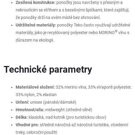
Zesílená konstrukce:
ponožky jsou navrženy s přesným a
nekroutícím se střihem a s bezešvými špičkami, které zajišťují,
že ponožky drží na svém místě bez shrnování.
Udržitelné materiály:
ponožky Teko často využívají udržitelné
®
materiály, jako je recyklovaný polyester nebo M3RINO
vlnu s
důrazem na ekologii.
Technické parametry
Materiálové složení:
32% merino vlna, 33% eVapor8 polyester,
33% nylon, 2% elastan
Určení:
unisex (pánské/dámské)
Hmotnost/síla:
midweight (středně sílné)
Délka:
klasická, nad kotník (pro turistickou obuv)
Vhodné pro:
středně náročná až náročná turistika, vícedenní
treky, celoroční použití