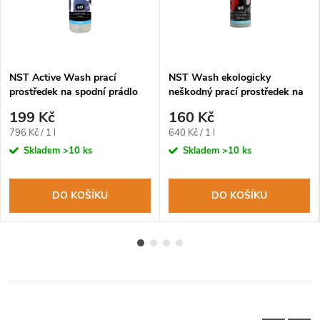
NST Active Wash prací
NST Wash ekologicky
prostředek na spodní prádlo
neškodný prací prostředek na
250ml
oblečení 250ml
199 Kč
160 Kč
Měrná
Měrná
796 Kč / 1 l
640 Kč / 1 l
cena:
cena:
Skladem
>10 ks
Skladem
>10 ks
DO KOŠÍKU
DO KOŠÍKU