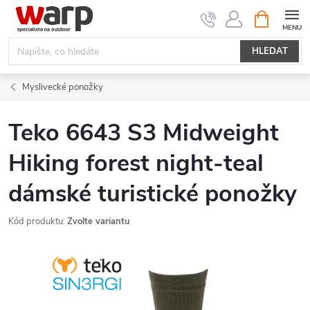
Přejít
NÁKUPNÍ
KOŠÍK
na
obsah
HLEDAT
Myslivecké ponožky
Teko 6643 S3 Midweight
Hiking forest night-teal
dámské turistické ponožky
Kód produktu:
Zvolte variantu