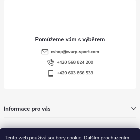
t
í
eshop
@
warp-sport.com
+420 568 824 200
+420 603 866 533
Informace pro vás
Nejhledanější
Tento web používá soubory cookie. Dalším procházením