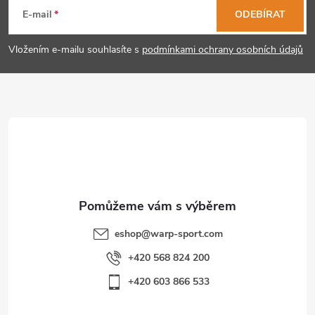
á
E-mail
ODEBÍRAT
p
Vložením e-mailu souhlasíte s
podmínkami ochrany osobních údajů
a
t
í
eshop
@
warp-sport.com
+420 568 824 200
+420 603 866 533