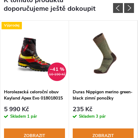
doporučujeme ještě dokoupit
Výprodej
–41 %
10 190 Kč
Horolezecká celoroční obuv
Duras Nippigon merino green-
Kayland Apex Evo 018018015
black zimní ponožky
GTX black red
5 990 Kč
235 Kč
Skladem
1 pár
Skladem
3 pár
ZOBRAZIT
ZOBRAZIT