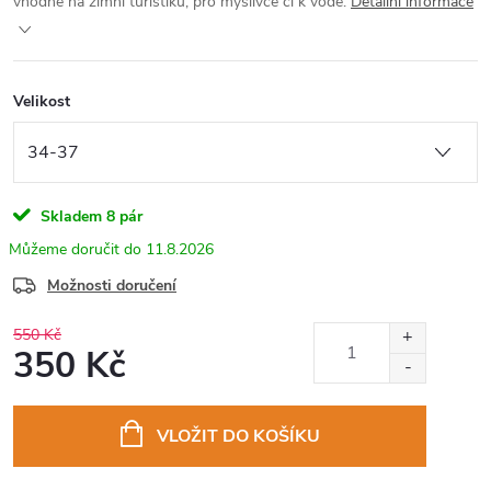
vhodné na zimní turistiku, pro myslivce či k vodě.
Detailní informace
Velikost
Skladem
8 pár
11.8.2026
Možnosti doručení
550 Kč
350 Kč
Měrná
cena:
VLOŽIT DO KOŠÍKU