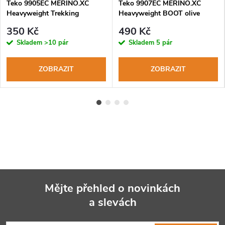
Teko 9905EC MERINO.XC
Teko 9907EC MERINO.XC
Heavyweight Trekking
Heavyweight BOOT olive
charcoal zimní turistické
myslivecké ponožky
350 Kč
490 Kč
ponožky
Skladem
>10 pár
Skladem
5 pár
ZOBRAZIT
ZOBRAZIT
Mějte přehled o novinkách
a slevách
Z