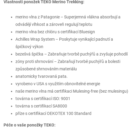
Vlastnosti ponožek TEKO Merino Trekking:
merino vlna z Patagonie – Superjemná vlákna absorbují a
odvádějí vlhkost a zároveň regulují teplotu
merino vlna bez chlóru s certifikací Bluesign
Achilles Wrap System – Poskytuje vynikající padnutí a
špičkový výkon
bezešvá špička – Zabraňuje tvorbě puchýřů a zvyšuje pohodlí
zóny proti shrnování – Zabraňují tvorbě puchýřů a bolesti
způsobené shrnováním materiálu
anatomicky tvarovaná pata.
vyrobeno v USA s využitím obnovitelné energie
naše merino vlna má certifikaci Mulesing-free (bez mulesingu)
továrna s certifikací ISO: 9001
továrna s certifikací SA8000
příze s certifikací OEKOTEX 100 Standard
Péče o vaše ponožky TEKO: