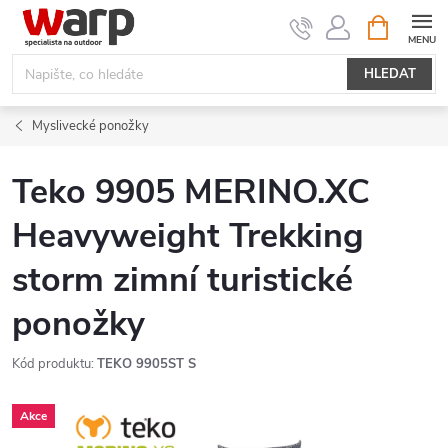
Přejít
NÁKUPNÍ
KOŠÍK
na
obsah
HLEDAT
Myslivecké ponožky
Teko 9905 MERINO.XC
Heavyweight Trekking
storm zimní turistické
ponožky
Kód produktu:
TEKO 9905ST S
Akce